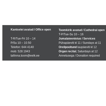
Kantselei avatud / Office open
Toomkirik avatud / Cathedral open
T-P/Tue-Su 10 – 16
T-R/Tue-Fri 10 – 14
Jumalateenistus / Services
P/Su 10 – 10.50
Pühapäeviti kl 11 / Sundays at 11
Telefon: 644 4140
Orelipooltund
laupäeviti kl 12
mob: 528 1943
Organ recital
, Saturdays at 12
tallinna.toom@eelk.ee
Annetusega / Donation required