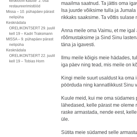
kesklöövi katuse 2. osa
maailma saatnud. Ta jättis oma igav
restaureerimistööd
Isa juurde võiksime tulla ja Jumala
Missa – 10. pühapäev pärast
rikkaks saaksime. Ta võttis sulase
nelipüha
Kesknädala
ORELIKONTSERT 29. juulil
Anna meile oma Vaimu, et me igal 
kell 19 – Kadri Traksmann
rõõmustaksime ja Sind Sinu lasten
MISSA – 9. pühapäev pärast
täna ja igavesti.
nelipüha
Kesknädala
ORELIKONTSERT 22. juulil
Ilmu meile kõigis meie hädades, tu
kell 19 – Tobias Horn
iga päev ning tead, mis meile on k
Kingi meile suurt usaldust ka oma
pöörduda ning kannatlikkust Sinu v
Kuule meid, kui me oma südames p
lähedased, kelle pärast me oleme 
raske armastada, nende eest, kell
üle.
Sütita meie südamed selle armastu