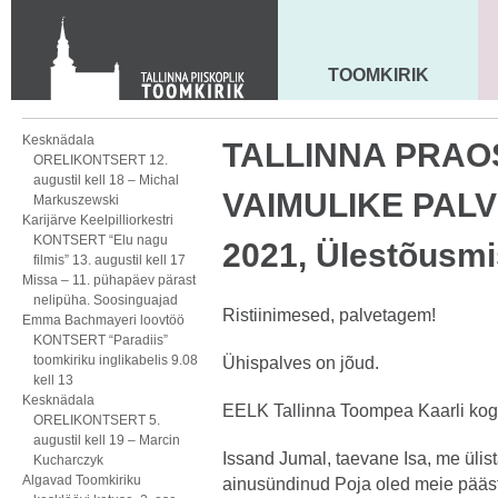
Toom-Kooli 6, 10130 TALLINN
tallinna.toom
@
eelk.ee
+372 644 4140
TOOMKIRIK
MAARJA KIRIK
Kesknädala
TALLINNA PRA
ORELIKONTSERT 12.
augustil kell 18 – Michal
VAIMULIKE PALVE
Markuszewski
Karijärve Keelpilliorkestri
KONTSERT “Elu nagu
2021, Ülestõusmi
filmis” 13. augustil kell 17
Missa – 11. pühapäev pärast
nelipüha. Soosinguajad
Ristiinimesed, palvetagem!
Emma Bachmayeri loovtöö
KONTSERT “Paradiis”
toomkiriku inglikabelis 9.08
Ühispalves on jõud.
kell 13
Kesknädala
EELK Tallinna Toompea Kaarli ko
ORELIKONTSERT 5.
augustil kell 19 – Marcin
Issand Jumal, taevane Isa, me üli
Kucharczyk
Algavad Toomkiriku
ainusündinud Poja oled meie pääs