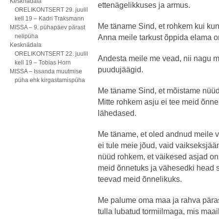
Kesknädala
ettenägelikkuses ja armus.
ORELIKONTSERT 29. juulil
kell 19 – Kadri Traksmann
Me täname Sind, et rohkem kui ku
MISSA – 9. pühapäev pärast
nelipüha
Anna meile tarkust õppida elama 
Kesknädala
ORELIKONTSERT 22. juulil
Andesta meile me vead, nii nagu 
kell 19 – Tobias Horn
puudujäägid.
MISSA – Issanda muutmise
püha ehk kirgastamispüha
Me täname Sind, et mõistame nüüd
Mitte rohkem asju ei tee meid õnnel
lähedased.
Me täname, et oled andnud meile võ
ei tule meie jõud, vaid vaikseksjä
nüüd rohkem, et väikesed asjad on 
meid õnnetuks ja vähesedki head s
teevad meid õnnelikuks.
Me palume oma maa ja rahva pärast 
tulla lubatud tormiilmaga, mis ma