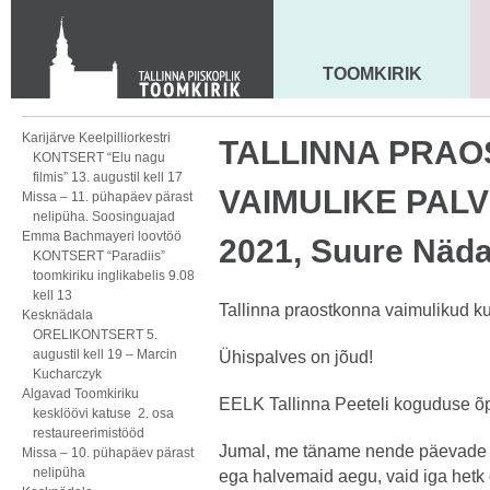
KONTAKT
Toom-Kooli 6, 10130 TALLINN
tallinna.toom
@
eelk.ee
TOOMKIRIK
MAARJA KIRIK
+372 644 4140
Karijärve Keelpilliorkestri
TALLINNA PRA
KONTSERT “Elu nagu
filmis” 13. augustil kell 17
VAIMULIKE PALV
Missa – 11. pühapäev pärast
nelipüha. Soosinguajad
Emma Bachmayeri loovtöö
2021, Suure Näda
KONTSERT “Paradiis”
toomkiriku inglikabelis 9.08
kell 13
Tallinna praostkonna vaimulikud kut
Kesknädala
ORELIKONTSERT 5.
augustil kell 19 – Marcin
Ühispalves on jõud!
Kucharczyk
Algavad Toomkiriku
EELK Tallinna Peeteli koguduse 
kesklöövi katuse 2. osa
restaureerimistööd
Jumal, me täname nende päevade e
Missa – 10. pühapäev pärast
nelipüha
ega halvemaid aegu, vaid iga hetk 