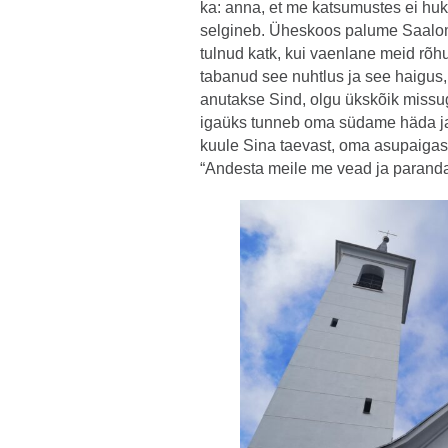
ka: anna, et me katsumustes ei h
selgineb. Üheskoos palume Saalom
tulnud katk, kui vaenlane meid rõ
tabanud see nuhtlus ja see haigus,
anutakse Sind, olgu ükskõik missug
igaüks tunneb oma südame häda ja 
kuule Sina taevast, oma asupaigast
“Andesta meile me vead ja parand