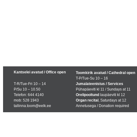
Kantselei avatud / Office open
Toomkirik avatud / Cathedral open
T-P/Tue-Su 10 – 16
T-R/Tue-Fri 10 – 14
Jumalateenistus / Services
P/Su 10 – 10.50
Pühapäeviti kl 11 / Sundays at 11
Telefon: 644 4140
Orelipooltund
laupäeviti kl 12
mob: 528 1943
Organ recital
, Saturdays at 12
tallinna.toom@eelk.ee
Annetusega / Donation required