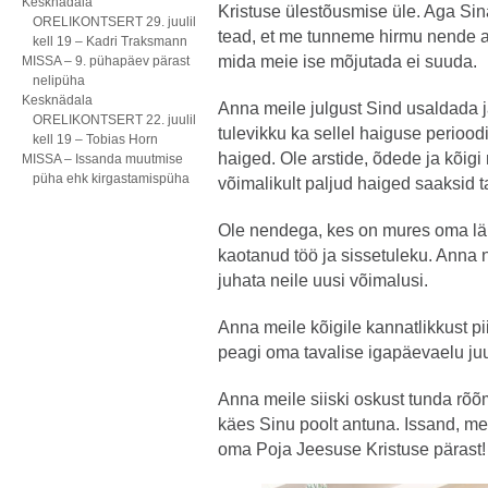
Kesknädala
Kristuse ülestõusmise üle. Aga Sin
ORELIKONTSERT 29. juulil
tead, et me tunneme hirmu nende a
kell 19 – Kadri Traksmann
mida meie ise mõjutada ei suuda.
MISSA – 9. pühapäev pärast
nelipüha
Kesknädala
Anna meile julgust Sind usaldada j
ORELIKONTSERT 22. juulil
tulevikku ka sellel haiguse periood
kell 19 – Tobias Horn
haiged. Ole arstide, õdede ja kõigi 
MISSA – Issanda muutmise
püha ehk kirgastamispüha
võimalikult paljud haiged saaksid t
Ole nendega, kes on mures oma lä
kaotanud töö ja sissetuleku. Anna n
juhata neile uusi võimalusi.
Anna meile kõigile kannatlikkust pi
peagi oma tavalise igapäevaelu ju
Anna meile siiski oskust tunda rõ
käes Sinu poolt antuna. Issand, m
oma Poja Jeesuse Kristuse pärast