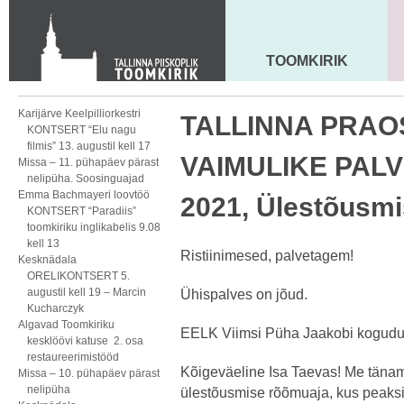
KONTAKT
Toom-Kooli 6, 10130 TALLINN
tallinna.toom
@
eelk.ee
TOOMKIRIK
MAARJA KIRIK
+372 644 4140
Karijärve Keelpilliorkestri
TALLINNA PRA
KONTSERT “Elu nagu
filmis” 13. augustil kell 17
VAIMULIKE PALVE
Missa – 11. pühapäev pärast
nelipüha. Soosinguajad
Emma Bachmayeri loovtöö
2021, Ülestõusmi
KONTSERT “Paradiis”
toomkiriku inglikabelis 9.08
kell 13
Ristiinimesed, palvetagem!
Kesknädala
ORELIKONTSERT 5.
augustil kell 19 – Marcin
Ühispalves on jõud.
Kucharczyk
Algavad Toomkiriku
EELK Viimsi Püha Jaakobi kogud
kesklöövi katuse 2. osa
restaureerimistööd
Kõigeväeline Isa Taevas! Me tänam
Missa – 10. pühapäev pärast
nelipüha
ülestõusmise rõõmuaja, kus peak