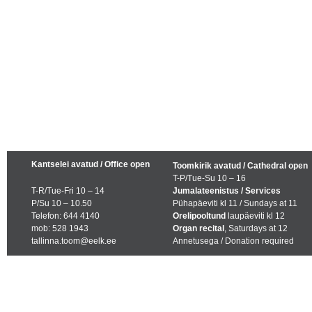
Kantselei avatud / Office open
Toomkirik avatud / Cathedral open
T-P/Tue-Su 10 – 16
T-R/Tue-Fri 10 – 14
Jumalateenistus / Services
P/Su 10 – 10.50
Pühapäeviti kl 11 / Sundays at 11
Telefon: 644 4140
Orelipooltund
laupäeviti kl 12
mob: 528 1943
Organ recital
, Saturdays at 12
tallinna.toom@eelk.ee
Annetusega / Donation required