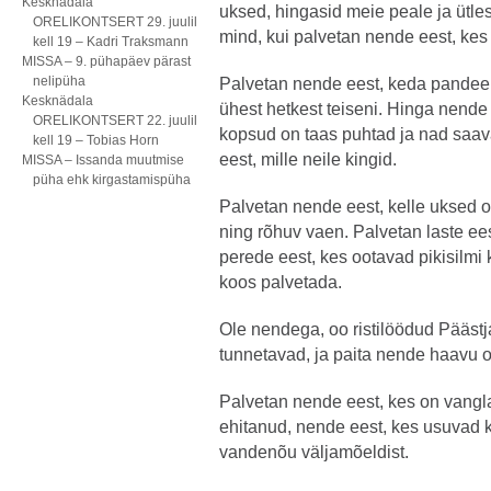
Kesknädala
uksed, hingasid meie peale ja ütle
ORELIKONTSERT 29. juulil
mind, kui palvetan nende eest, kes 
kell 19 – Kadri Traksmann
MISSA – 9. pühapäev pärast
nelipüha
Palvetan nende eest, keda pandeemi
Kesknädala
ühest hetkest teiseni. Hinga nende
ORELIKONTSERT 22. juulil
kopsud on taas puhtad ja nad saav
kell 19 – Tobias Horn
eest, mille neile kingid.
MISSA – Issanda muutmise
püha ehk kirgastamispüha
Palvetan nende eest, kelle uksed o
ning rõhuv vaen. Palvetan laste ee
perede eest, kes ootavad pikisilmi 
koos palvetada.
Ole nendega, oo ristilöödud Päästja
tunnetavad, ja paita nende haavu
Palvetan nende eest, kes on vangl
ehitanud, nende eest, kes usuvad k
vandenõu väljamõeldist.