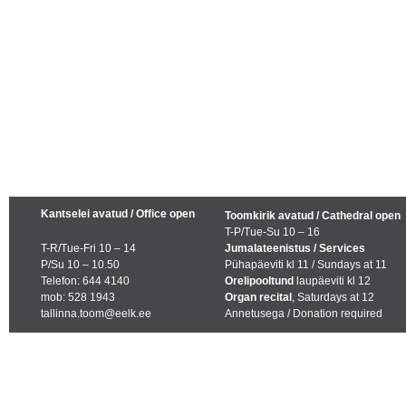
Kantselei avatud / Office open
Toomkirik avatud / Cathedral open
T-P/Tue-Su 10 – 16
T-R/Tue-Fri 10 – 14
Jumalateenistus / Services
P/Su 10 – 10.50
Pühapäeviti kl 11 / Sundays at 11
Telefon: 644 4140
Orelipooltund
laupäeviti kl 12
mob: 528 1943
Organ recital
, Saturdays at 12
tallinna.toom@eelk.ee
Annetusega / Donation required