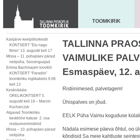
KONTAKT
Toom-Kooli 6, 10130 TALLINN
tallinna.toom
@
eelk.ee
TOOMKIRIK
MAARJA KIRIK
+372 644 4140
Karijärve keelpilliorkestri
TALLINNA PRA
KONTSERT “Elu nagu
filmis” 13. augustil kell 17
VAIMULIKE PAL
Missa – 11. pühapäev pärast
nelipüha. Soosinguajad
Emma Bachmayeri loovtöö
Esmaspäev, 12. ap
KONTSERT “Paradiis”
toomkiriku inglikabelis 9.08
kell 13
Ristiinimesed, palvetagem!
Kesknädala
ORELIKONTSERT 5.
augustil kell 19 – Marcin
Ühispalves on jõud.
Kucharczyk
Algavad Toomkiriku
EELK Püha Vaimu koguduse külal
kesklöövi katuse 2. osa
restaureerimistööd
Nädala esimese päeva õhtul, oo ül
Missa – 10. pühapäev pärast
nelipüha
kõndisid Sa meie kahtluste seintest