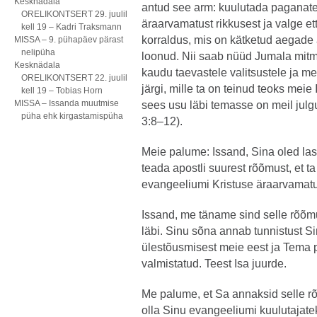
Kesknädala
antud see arm: kuulutada paganate
ORELIKONTSERT 29. juulil
äraarvamatust rikkusest ja valge et
kell 19 – Kadri Traksmann
korraldus, mis on kätketud aegade 
MISSA – 9. pühapäev pärast
nelipüha
loonud. Nii saab nüüd Jumala mit
Kesknädala
kaudu taevastele valitsustele ja m
ORELIKONTSERT 22. juulil
järgi, mille ta on teinud teoks mei
kell 19 – Tobias Horn
MISSA – Issanda muutmise
sees usu läbi temasse on meil julgu
püha ehk kirgastamispüha
3:8–12).
Meie palume: Issand, Sina oled la
teada apostli suurest rõõmust, et 
evangeeliumi Kristuse äraarvamatus
Issand, me täname sind selle rõõm
läbi. Sinu sõna annab tunnistust S
ülestõusmisest meie eest ja Tema p
valmistatud. Teest Isa juurde.
Me palume, et Sa annaksid selle rõ
olla Sinu evangeeliumi kuulutajate