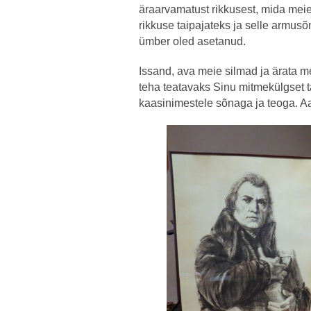
äraarvamatust rikkusest, mida meie
rikkuse taipajateks ja selle armus
ümber oled asetanud.
Issand, ava meie silmad ja ärata m
teha teatavaks Sinu mitmekülgset t
kaasinimestele sõnaga ja teoga. 