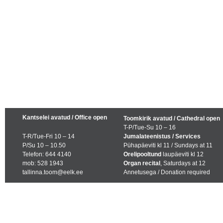
Kantselei avatud / Office open
Toomkirik avatud / Cathedral open
T-P/Tue-Su 10 – 16
T-R/Tue-Fri 10 – 14
Jumalateenistus / Services
P/Su 10 – 10.50
Pühapäeviti kl 11 / Sundays at 11
Telefon: 644 4140
Orelipooltund
laupäeviti kl 12
mob: 528 1943
Organ recital
, Saturdays at 12
tallinna.toom@eelk.ee
Annetusega / Donation required