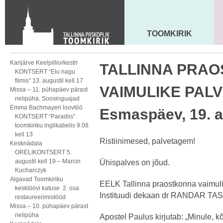
KONTAKT
Toom-Kooli 6, 10130 TALLINN
tallinna.toom
@
eelk.ee
TOOMKIRIK
MAARJA KIRIK
+372 644 4140
Karijärve Keelpilliorkestri
TALLINNA PRA
KONTSERT “Elu nagu
filmis” 13. augustil kell 17
VAIMULIKE PAL
Missa – 11. pühapäev pärast
nelipüha. Soosinguajad
Emma Bachmayeri loovtöö
Esmaspäev, 19. ap
KONTSERT “Paradiis”
toomkiriku inglikabelis 9.08
kell 13
Ristiinimesed, palvetagem!
Kesknädala
ORELIKONTSERT 5.
augustil kell 19 – Marcin
Ühispalves on jõud.
Kucharczyk
Algavad Toomkiriku
EELK Tallinna praostkonna vaimul
kesklöövi katuse 2. osa
Instituudi dekaan dr RANDAR T
restaureerimistööd
Missa – 10. pühapäev pärast
nelipüha
Apostel Paulus kirjutab: „Minule, 