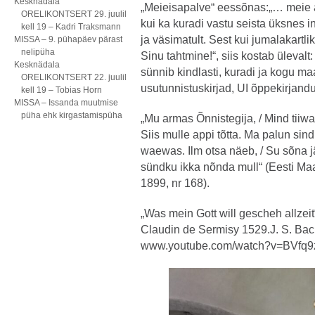
Kesknädala
„Meieisapalve“ eessõnas:„… meie ag
ORELIKONTSERT 29. juulil
kui ka kuradi vastu seista üksnes 
kell 19 – Kadri Traksmann
ja väsimatult. Sest kui jumalakartli
MISSA – 9. pühapäev pärast
nelipüha
Sinu tahtmine!“, siis kostab ülevalt
Kesknädala
sünnib kindlasti, kuradi ja kogu ma
ORELIKONTSERT 22. juulil
usutunnistuskirjad, UI õppekirjandu
kell 19 – Tobias Horn
MISSA – Issanda muutmise
püha ehk kirgastamispüha
„Mu armas Õnnistegija, / Mind tiiwa 
Siis mulle appi tõtta. Ma palun sin
waewas. Ilm otsa näeb, / Su sõna j
sündku ikka nõnda mull“ (Eesti Maa
1899, nr 168).
„Was mein Gott will gescheh allzeit
Claudin de Sermisy 1529.J. S. Bach
www.youtube.com/watch?v=BVfq