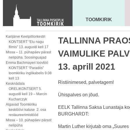
KONTAKT
Toom-Kooli 6, 10130 TALLINN
tallinna.toom
@
eelk.ee
TOOMKIRIK
MAARJA KIRIK
+372 644 4140
Karijärve Keelpilliorkestri
TALLINNA PRA
KONTSERT “Elu nagu
filmis” 13. augustil kell 17
VAIMULIKE PALVE
Missa – 11. pühapäev pärast
nelipüha. Soosinguajad
Emma Bachmayeri loovtöö
13. aprill 2021
KONTSERT “Paradiis”
toomkiriku inglikabelis 9.08
kell 13
Ristiinimesed, palvetagem!
Kesknädala
ORELIKONTSERT 5.
augustil kell 19 – Marcin
Ühispalves on jõud.
Kucharczyk
Algavad Toomkiriku
EELK Tallinna Saksa Lunastaja 
kesklöövi katuse 2. osa
BURGHARDT:
restaureerimistööd
Missa – 10. pühapäev pärast
nelipüha
Martin Luther kirjutab oma „Suures 