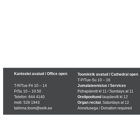
Kantselei avatud / Office open
Toomkirik avatud / Cathedral open
T-P/Tue-Su 10 – 16
T-R/Tue-Fri 10 – 14
Jumalateenistus / Services
P/Su 10 – 10.50
Pühapäeviti kl 11 / Sundays at 11
Telefon: 644 4140
Orelipooltund
laupäeviti kl 12
mob: 528 1943
Organ recital
, Saturdays at 12
tallinna.toom@eelk.ee
Annetusega / Donation required