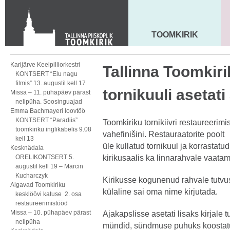
KONTAKT
Toom-Kooli 6, 10130 TALLINN
tallinna.toom
@
eelk.ee
TOOMKIRIK
MAARJA KIRIK
+372 644 4140
Karijärve Keelpilliorkestri
Tallinna Toomkiri
KONTSERT “Elu nagu
filmis” 13. augustil kell 17
tornikuuli asetati
Missa – 11. pühapäev pärast
nelipüha. Soosinguajad
Emma Bachmayeri loovtöö
KONTSERT “Paradiis”
Toomkiriku tornikiivri restaureerimi
toomkiriku inglikabelis 9.08
vahefinišini. Restauraatorite poolt
kell 13
üle kullatud tornikuul ja korrastatud
Kesknädala
ORELIKONTSERT 5.
kirikusaalis ka linnarahvale vaatam
augustil kell 19 – Marcin
Kucharczyk
Kirikusse kogunenud rahvale tutvust
Algavad Toomkiriku
külaline sai oma nime kirjutada.
kesklöövi katuse 2. osa
restaureerimistööd
Missa – 10. pühapäev pärast
Ajakapslisse asetati lisaks
kirjale 
nelipüha
mündid, sündmuse puhuks koostatud