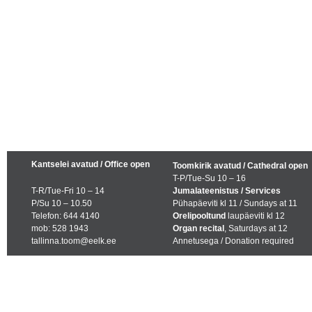
Kantselei avatud / Office open
Toomkirik avatud / Cathedral open
T-P/Tue-Su 10 – 16
T-R/Tue-Fri 10 – 14
Jumalateenistus / Services
P/Su 10 – 10.50
Pühapäeviti kl 11 / Sundays at 11
Telefon: 644 4140
Orelipooltund
laupäeviti kl 12
mob: 528 1943
Organ recital
, Saturdays at 12
tallinna.toom@eelk.ee
Annetusega / Donation required