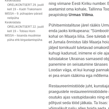
Kesknädala
ning viimane Eesti Kiriku number. 
ORELIKONTSERT 29. juulil
asetamist oma kohale, Tallinna Toom
kell 19 – Kadri Traksmann
MISSA – 9. pühapäev pärast
peapiiskop
Urmas Viilma
.
nelipüha
Kesknädala
Pühitsemistalituse järel rääkis U
ORELIKONTSERT 22. juulil
enda jaoks kirikupeana: “Sümboolne
kell 19 – Tobias Horn
MISSA – Issanda muutmise
kohal on Maarja liilia. See tuleta
püha ehk kirgastamispüha
et Jumala õnnistus läbi Maarja hoi
jäljed tornikuulil tuletavad omakor
kuhugi kadunud, inimene ei ole aj
tulistatakse Ukrainas sarnaseid obj
panemine on seisatumine tänases a
Loodan väga, et kui kunagi pannaks
ei pea enam rääkima ega mõtlema s
Restaureerimistööde juht, kunstia
praegustele restaureerimistöödele 
osutuks ajas vastupidavaks ning et 
põhjust seda tööd jätkata. Ta lisa
võimalikult palju alles hoida seda,