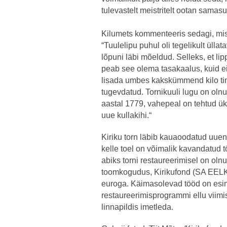
tulevastelt meistritelt ootan samas
Kilumets kommenteeris sedagi, mis t
“Tuulelipu puhul oli tegelikult ülla
lõpuni läbi mõeldud. Selleks, et lipp
peab see olema tasakaalus, kuid ei
lisada umbes kakskümmend kilo tina.
tugevdatud. Tornikuuli lugu on olnu
aastal 1779, vahepeal on tehtud ük
uue kullakihi.“
Kiriku torn läbib kauaoodatud uuen
kelle toel on võimalik kavandatud 
abiks torni restaureerimisel on oln
toomkogudus, Kirikufond (SA EELK 
euroga. Käimasolevad tööd on esi
restaureerimisprogrammi ellu viimi
linnapildis imetleda.