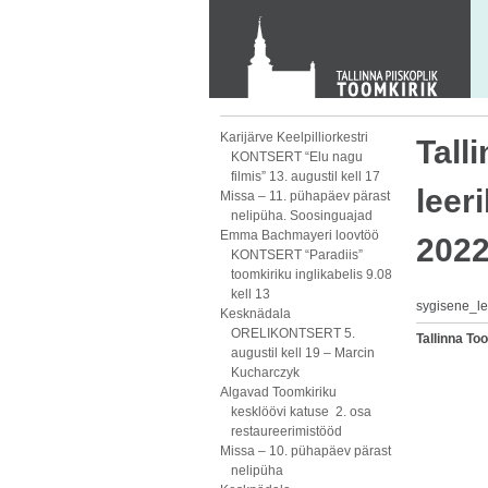
KONTAKT
Toom-Kooli 6, 10130 TALLINN
tallinna.toom
@
eelk.ee
+372 644 4140
Karijärve Keelpilliorkestri
Tall
KONTSERT “Elu nagu
filmis” 13. augustil kell 17
leer
Missa – 11. pühapäev pärast
nelipüha. Soosinguajad
Emma Bachmayeri loovtöö
2022
KONTSERT “Paradiis”
toomkiriku inglikabelis 9.08
kell 13
sygisene_l
Kesknädala
ORELIKONTSERT 5.
Tallinna T
augustil kell 19 – Marcin
Kucharczyk
Algavad Toomkiriku
kesklöövi katuse 2. osa
restaureerimistööd
Missa – 10. pühapäev pärast
nelipüha