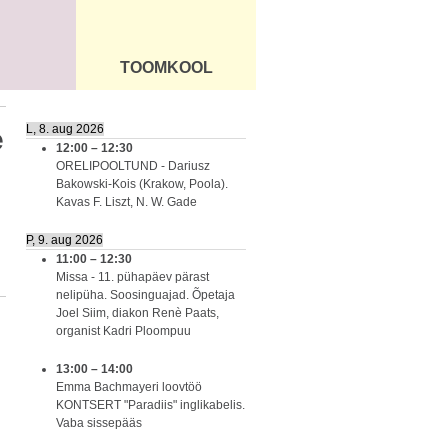
TOOMKOOL
DUS
ÜLDINFO
L, 8. aug 2026
e
12:00
–
12:30
ORELIPOOLTUND - Dariusz
Bakowski-Kois (Krakow, Poola).
Kavas F. Liszt, N. W. Gade
P, 9. aug 2026
11:00
–
12:30
Missa - 11. pühapäev pärast
nelipüha. Soosinguajad. Õpetaja
Joel Siim, diakon Renè Paats,
organist Kadri Ploompuu
13:00
–
14:00
Emma Bachmayeri loovtöö
KONTSERT "Paradiis" inglikabelis.
Vaba sissepääs