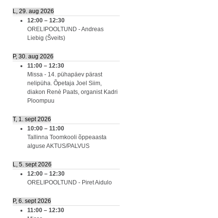
L, 29. aug 2026
12:00
–
12:30
ORELIPOOLTUND - Andreas
Liebig (Šveits)
P, 30. aug 2026
11:00
–
12:30
Missa - 14. pühapäev pärast
nelipüha. Õpetaja Joel Siim,
diakon Renè Paats, organist Kadri
Ploompuu
T, 1. sept 2026
10:00
–
11:00
Tallinna Toomkooli õppeaasta
alguse AKTUS/PALVUS
L, 5. sept 2026
12:00
–
12:30
ORELIPOOLTUND - Piret Aidulo
P, 6. sept 2026
11:00
–
12:30