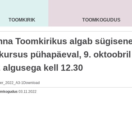
TOOMKIRIK
TOOMKOGUDUS
MAARJA KIRIK
SEENIORID
KOGU
inna Toomkirikus algab sügisen
ikursus pühapäeval, 9. oktoobril
 algusega kell 12.30
eer_2022_A3-1
Download
oomkogudus
03.11.2022