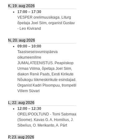
K, 19. aug 2026
17:00
–
17:30
VESPER orelimuusikaga. Liturg
õpetaja Joel Siim, organist Gustav
- Leo Kivirand
N, 20. aug 2026
09:00
–
10:00
Taasiseseisvumispäeva
oikumeeniline
JUMALATEENISTUS. Peapiiskop
Urmas Viilma, õpetaja Joel Siim,
diakon Renè Paats, Eesti Kirikute
Nõukogu liikmeskirikute esindajad.
Organist Kadri Ploompuu, trompetil
Villem Süvari
L, 22. aug 2026
12:00
–
12:30
ORELIPOOLTUND - Tomi Satomaa
(Soome). Kavas G. A. Homilius, J.
Sibelius, O. Merikanto, A. Pärt
P, 23. aug 2026