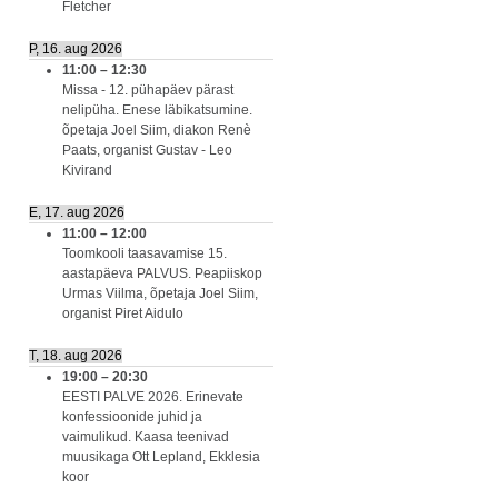
Fletcher
P, 16. aug 2026
11:00
–
12:30
Missa - 12. pühapäev pärast
nelipüha. Enese läbikatsumine.
õpetaja Joel Siim, diakon Renè
Paats, organist Gustav - Leo
Kivirand
E, 17. aug 2026
11:00
–
12:00
Toomkooli taasavamise 15.
aastapäeva PALVUS. Peapiiskop
Urmas Viilma, õpetaja Joel Siim,
organist Piret Aidulo
T, 18. aug 2026
19:00
–
20:30
EESTI PALVE 2026. Erinevate
konfessioonide juhid ja
vaimulikud. Kaasa teenivad
muusikaga Ott Lepland, Ekklesia
koor