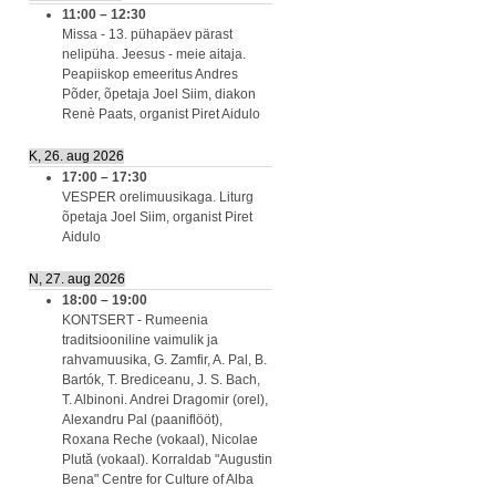
11:00
–
12:30
Missa - 13. pühapäev pärast
nelipüha. Jeesus - meie aitaja.
Peapiiskop emeeritus Andres
Põder, õpetaja Joel Siim, diakon
Renè Paats, organist Piret Aidulo
K, 26. aug 2026
17:00
–
17:30
VESPER orelimuusikaga. Liturg
õpetaja Joel Siim, organist Piret
Aidulo
N, 27. aug 2026
18:00
–
19:00
KONTSERT - Rumeenia
traditsiooniline vaimulik ja
rahvamuusika, G. Zamfir, A. Pal, B.
Bartók, T. Brediceanu, J. S. Bach,
T. Albinoni. Andrei Dragomir (orel),
Alexandru Pal (paaniflööt),
Roxana Reche (vokaal), Nicolae
Plută (vokaal). Korraldab "Augustin
Bena" Centre for Culture of Alba