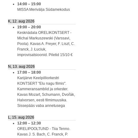
14:00
–
15:00
MISSA Merivälja Südamekodus
K, 12. aug 2026
19:00
–
20:00
Kesknädala ORELIKONTSERT -
Michal Markuszewski (Varssavi,
Poola). Kavas A. Freyer, F. Liszt, C.
Franck, J. Łuciuk,
improvisatsioonid. Piletid 15/10 €
N, 13. aug 2026
17:00
–
18:00
Karijärve Keelpilliorkestri
KONTSERT "Elu nagu filmis".
Kammeransamblid ja orkester.
Kavas Mozart, Schumann, Dvořák,
Halvorsen, eesti filmimuusika.
Sissepääs vaba annetusega
L, 15. aug 2026
12:00
–
12:30
ORELIPOOLTUND - Tiia Tenno.
Kavas J. S. Bach, C. Franck, P.