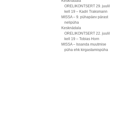
Kesknädala
ORELIKONTSERT 29. juulil
kell 19 – Kadri Traksmann
MISSA – 9. pühapäev pärast
nelipüha
Kesknädala
ORELIKONTSERT 22. juulil
kell 19 – Tobias Horn
MISSA – Issanda muutmise
püha ehk kirgastamispüha