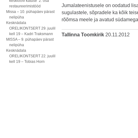
kesklöövi katuse 2. osa
Jumalateenistusele on oodatud lisa
restaureerimistööd
Missa – 10. pühapäev pärast
sugulastele, sõpradele ka kõik teis
nelipüha
rõõmsa meele ja avatud südamega
Kesknädala
ORELIKONTSERT 29. juulil
kell 19 – Kadri Traksmann
Tallinna Toomkirik
20.11.2012
MISSA – 9. pühapäev pärast
nelipüha
Kesknädala
ORELIKONTSERT 22. juulil
kell 19 – Tobias Horn