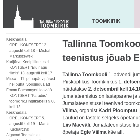
Toom-Kooli 6, 10130 TALLINN
tallinna.toom
@
eelk.ee
+372 644 4140
TOOMKIRIK
MAARJA KIRIK
Kesknädala
Tallinna Toomkool
ORELIKONTSERT 12.
augustil kell 18 – Michal
teenistus jõuab 
Markuszewski
Karijärve Keelpilliorkestri
KONTSERT “Elu nagu
filmis” 13. augustil kell 17
Tallinna Toomkooli
1. advendi jum
Missa – 11. pühapäev pärast
Piiskoplikus Toomkirikus
1. detsem
nelipüha. Soosinguajad
näidatakse
2. detsembril kell 14.
Emma Bachmayeri loovtöö
KONTSERT “Paradiis”
jumalateenistus on lastepärane ja 
toomkiriku inglikabelis 9.08
Jumalateenistusel teenivad toomk
kell 13
Viilma
, organist
Kadri Ploompuu
j
Kesknädala
Laulud on lastele selgeks õpetan
ORELIKONTSERT 5.
augustil kell 19 – Marcin
Liis Mäeväli
. Jumalateenistuse li
Kucharczyk
õpetaja
Egle Viilma
käe all.
Algavad Toomkiriku