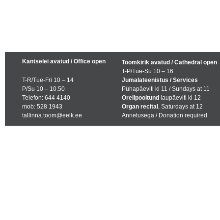
Kantselei avatud / Office open
Toomkirik avatud / Cathedral open
T-P/Tue-Su 10 – 16
T-R/Tue-Fri 10 – 14
Jumalateenistus / Services
P/Su 10 – 10.50
Pühapäeviti kl 11 / Sundays at 11
Telefon: 644 4140
Orelipooltund
laupäeviti kl 12
mob: 528 1943
Organ recital
, Saturdays at 12
tallinna.toom@eelk.ee
Annetusega / Donation required