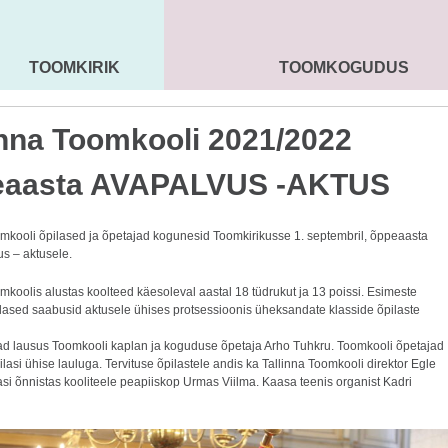
TOOMKIRIK
TOOMKOGUDUS
MAARJA KIRIK
SEENIORID
KOGU
inna Toomkooli 2021/2022
eaasta AVAPALVUS -AKTUS
omkooli õpilased ja õpetajad kogunesid Toomkirikusse 1. septembril, õppeaasta
us – aktusele.
mkoolis alustas koolteed käesoleval aastal 18 tüdrukut ja 13 poissi. Esimeste
ilased saabusid aktusele ühises protsessioonis üheksandate klasside õpilaste
ad lausus Toomkooli kaplan ja koguduse õpetaja Arho Tuhkru. Toomkooli õpetajad
pilasi ühise lauluga. Tervituse õpilastele andis ka Tallinna Toomkooli direktor Egle
asi õnnistas kooliteele peapiiskop Urmas Viilma. Kaasa teenis organist Kadri