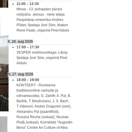
11:00
–
12:30
Missa - 13. pühapäev pärast
nelipüha. Jeesus - meie aitaja.
Peapiiskop emeeritus Andres
Põder, õpetaja Joel Siim, diakon
Renè Paats, organist Piret Aidulo
K, 26. aug 2026
17:00
–
17:30
VESPER orelimuusikaga. Liturg
õpetaja Joel Siim, organist Piret
Aidulo
N, 27. aug 2026
18:00
–
19:00
KONTSERT - Rumeenia
traditsiooniline vaimulik ja
rahvamuusika, G. Zamfir, A. Pal, B.
Bartók, T. Brediceanu, J. S. Bach,
T. Albinoni. Andrei Dragomir (orel),
Alexandru Pal (paaniflööt),
Roxana Reche (vokaal), Nicolae
Plută (vokaal). Korraldab "Augustin
Bena" Centre for Culture of Alba