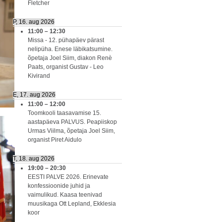
Fletcher
P, 16. aug 2026
11:00
–
12:30
Missa - 12. pühapäev pärast
nelipüha. Enese läbikatsumine.
õpetaja Joel Siim, diakon Renè
Paats, organist Gustav - Leo
Kivirand
E, 17. aug 2026
11:00
–
12:00
Toomkooli taasavamise 15.
aastapäeva PALVUS. Peapiiskop
Urmas Viilma, õpetaja Joel Siim,
organist Piret Aidulo
T, 18. aug 2026
19:00
–
20:30
EESTI PALVE 2026. Erinevate
konfessioonide juhid ja
vaimulikud. Kaasa teenivad
muusikaga Ott Lepland, Ekklesia
koor