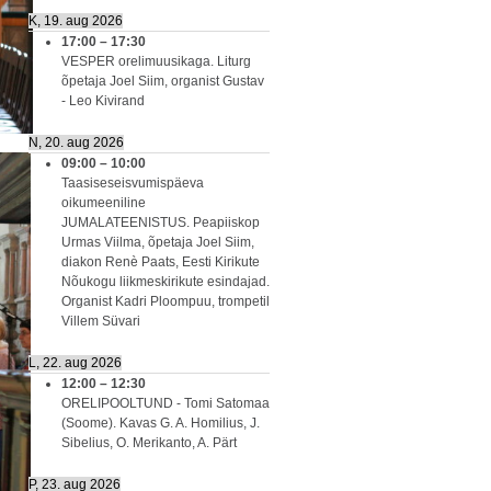
K, 19. aug 2026
17:00
–
17:30
VESPER orelimuusikaga. Liturg
õpetaja Joel Siim, organist Gustav
- Leo Kivirand
N, 20. aug 2026
09:00
–
10:00
Taasiseseisvumispäeva
oikumeeniline
JUMALATEENISTUS. Peapiiskop
Urmas Viilma, õpetaja Joel Siim,
diakon Renè Paats, Eesti Kirikute
Nõukogu liikmeskirikute esindajad.
Organist Kadri Ploompuu, trompetil
Villem Süvari
L, 22. aug 2026
12:00
–
12:30
ORELIPOOLTUND - Tomi Satomaa
(Soome). Kavas G. A. Homilius, J.
Sibelius, O. Merikanto, A. Pärt
P, 23. aug 2026