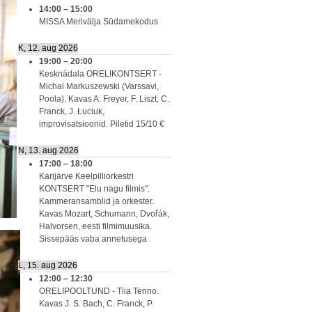
14:00
–
15:00
MISSA Merivälja Südamekodus
K, 12. aug 2026
19:00
–
20:00
Kesknädala ORELIKONTSERT -
Michal Markuszewski (Varssavi,
Poola). Kavas A. Freyer, F. Liszt, C.
Franck, J. Łuciuk,
improvisatsioonid. Piletid 15/10 €
N, 13. aug 2026
17:00
–
18:00
Karijärve Keelpilliorkestri
KONTSERT "Elu nagu filmis".
Kammeransamblid ja orkester.
Kavas Mozart, Schumann, Dvořák,
Halvorsen, eesti filmimuusika.
Sissepääs vaba annetusega
L, 15. aug 2026
12:00
–
12:30
ORELIPOOLTUND - Tiia Tenno.
Kavas J. S. Bach, C. Franck, P.