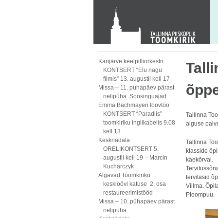
KONTAKT
Toom-Kooli 6, 10130 TALLINN
tallinna.toom
@
eelk.ee
+372 644 4140
Karijärve keelpilliorkestri
Tall
KONTSERT “Elu nagu
filmis” 13. augustil kell 17
õpp
Missa – 11. pühapäev pärast
nelipüha. Soosinguajad
Emma Bachmayeri loovtöö
KONTSERT “Paradiis”
Tallinna To
toomkiriku inglikabelis 9.08
alguse palv
kell 13
Kesknädala
Tallinna Too
ORELIKONTSERT 5.
klasside õp
augustil kell 19 – Marcin
käekõrval.
Kucharczyk
Tervitussõn
Algavad Toomkiriku
tervitasid õ
kesklöövi katuse 2. osa
Viilma. Õpil
restaureerimistööd
Ploompuu.
Missa – 10. pühapäev pärast
nelipüha