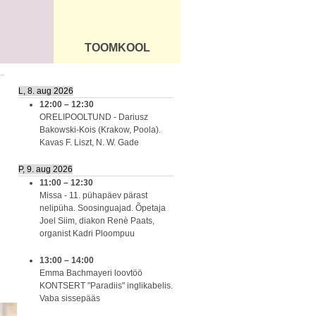
TOOMKOOL
DUS
ÜLDINFO
L, 8. aug 2026
12:00
–
12:30
ORELIPOOLTUND - Dariusz
Bakowski-Kois (Krakow, Poola).
Kavas F. Liszt, N. W. Gade
P, 9. aug 2026
11:00
–
12:30
Missa - 11. pühapäev pärast
nelipüha. Soosinguajad. Õpetaja
Joel Siim, diakon Renè Paats,
organist Kadri Ploompuu
13:00
–
14:00
Emma Bachmayeri loovtöö
KONTSERT "Paradiis" inglikabelis.
Vaba sissepääs