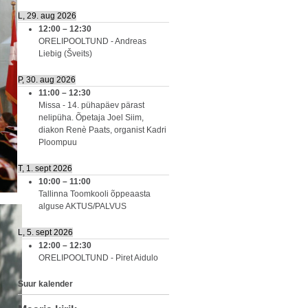
L, 29. aug 2026
12:00
–
12:30
ORELIPOOLTUND - Andreas
Liebig (Šveits)
P, 30. aug 2026
11:00
–
12:30
Missa - 14. pühapäev pärast
nelipüha. Õpetaja Joel Siim,
diakon Renè Paats, organist Kadri
Ploompuu
T, 1. sept 2026
10:00
–
11:00
Tallinna Toomkooli õppeaasta
alguse AKTUS/PALVUS
L, 5. sept 2026
12:00
–
12:30
ORELIPOOLTUND - Piret Aidulo
Suur kalender