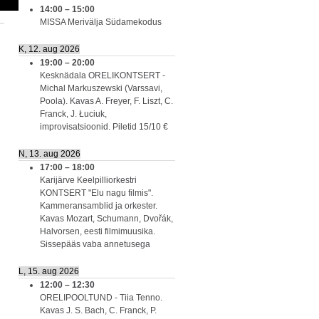
14:00
–
15:00
MISSA Merivälja Südamekodus
K, 12. aug 2026
19:00
–
20:00
Kesknädala ORELIKONTSERT -
Michal Markuszewski (Varssavi,
Poola). Kavas A. Freyer, F. Liszt, C.
Franck, J. Łuciuk,
improvisatsioonid. Piletid 15/10 €
N, 13. aug 2026
17:00
–
18:00
Karijärve Keelpilliorkestri
KONTSERT "Elu nagu filmis".
Kammeransamblid ja orkester.
Kavas Mozart, Schumann, Dvořák,
Halvorsen, eesti filmimuusika.
Sissepääs vaba annetusega
L, 15. aug 2026
12:00
–
12:30
ORELIPOOLTUND - Tiia Tenno.
Kavas J. S. Bach, C. Franck, P.