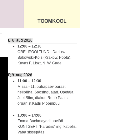
TOOMKOOL
DUS
ÜLDINFO
L, 8. aug 2026
12:00
–
12:30
ORELIPOOLTUND - Dariusz
Bakowski-Kois (Krakow, Poola).
Kavas F. Liszt, N. W. Gade
P, 9. aug 2026
11:00
–
12:30
Missa - 11. pühapäev pärast
nelipüha. Soosinguajad. Õpetaja
Joel Siim, diakon Renè Paats,
organist Kadri Ploompuu
13:00
–
14:00
Emma Bachmayeri loovtöö
KONTSERT "Paradiis" inglikabelis.
Vaba sissepääs