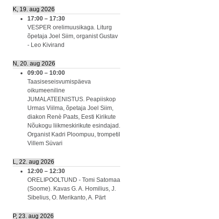
K, 19. aug 2026
17:00
–
17:30
VESPER orelimuusikaga. Liturg
õpetaja Joel Siim, organist Gustav
- Leo Kivirand
N, 20. aug 2026
09:00
–
10:00
Taasiseseisvumispäeva
oikumeeniline
JUMALATEENISTUS. Peapiiskop
Urmas Viilma, õpetaja Joel Siim,
diakon Renè Paats, Eesti Kirikute
Nõukogu liikmeskirikute esindajad.
Organist Kadri Ploompuu, trompetil
Villem Süvari
L, 22. aug 2026
12:00
–
12:30
ORELIPOOLTUND - Tomi Satomaa
(Soome). Kavas G. A. Homilius, J.
Sibelius, O. Merikanto, A. Pärt
P, 23. aug 2026