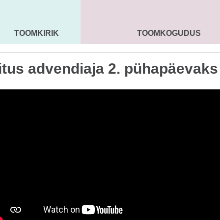
TOOMKIRIK
TOOMKOGUDUS
MAARJA KIRIK
SEENIORID
KOGU
itus advendiaja 2. pühapäevaks