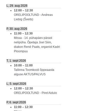
L, 29. aug 2026
12:00
–
12:30
ORELIPOOLTUND - Andreas
Liebig (Šveits)
P, 30. aug 2026
11:00
–
12:30
Missa - 14. pühapäev pärast
nelipüha. Õpetaja Joel Siim,
diakon Renè Paats, organist Kadri
Ploompuu
T, 1. sept 2026
10:00
–
11:00
Tallinna Toomkooli õppeaasta
alguse AKTUS/PALVUS
L, 5. sept 2026
12:00
–
12:30
ORELIPOOLTUND - Piret Aidulo
P, 6. sept 2026
11:00
–
12:30