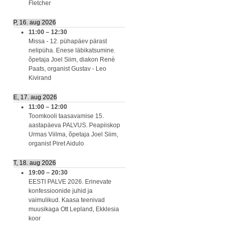
Fletcher
P, 16. aug 2026
11:00
–
12:30
Missa - 12. pühapäev pärast
nelipüha. Enese läbikatsumine.
õpetaja Joel Siim, diakon Renè
Paats, organist Gustav - Leo
Kivirand
E, 17. aug 2026
11:00
–
12:00
Toomkooli taasavamise 15.
aastapäeva PALVUS. Peapiiskop
Urmas Viilma, õpetaja Joel Siim,
organist Piret Aidulo
T, 18. aug 2026
19:00
–
20:30
EESTI PALVE 2026. Erinevate
konfessioonide juhid ja
vaimulikud. Kaasa teenivad
muusikaga Ott Lepland, Ekklesia
koor