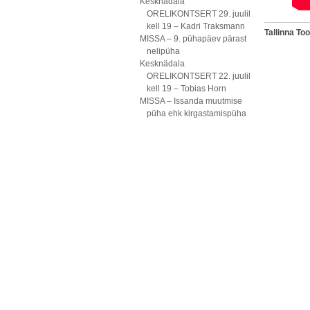
Kesknädala
ORELIKONTSERT 29. juulil
kell 19 – Kadri Traksmann
Tallinna T
MISSA – 9. pühapäev pärast
nelipüha
Kesknädala
ORELIKONTSERT 22. juulil
kell 19 – Tobias Horn
MISSA – Issanda muutmise
püha ehk kirgastamispüha