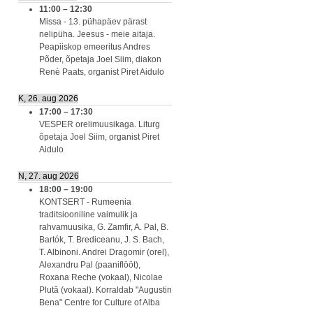
11:00
–
12:30
Missa - 13. pühapäev pärast
nelipüha. Jeesus - meie aitaja.
Peapiiskop emeeritus Andres
Põder, õpetaja Joel Siim, diakon
Renè Paats, organist Piret Aidulo
K, 26. aug 2026
17:00
–
17:30
VESPER orelimuusikaga. Liturg
õpetaja Joel Siim, organist Piret
Aidulo
N, 27. aug 2026
18:00
–
19:00
KONTSERT - Rumeenia
traditsiooniline vaimulik ja
rahvamuusika, G. Zamfir, A. Pal, B.
Bartók, T. Brediceanu, J. S. Bach,
T. Albinoni. Andrei Dragomir (orel),
Alexandru Pal (paaniflööt),
Roxana Reche (vokaal), Nicolae
Plută (vokaal). Korraldab "Augustin
Bena" Centre for Culture of Alba