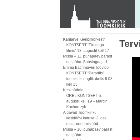
KONTAKT
Toom-Kooli 6, 10130 TALLINN
tallinna.toom
@
eelk.ee
+372 644 4140
Karijärve Keelpilliorkestri
Terv
KONTSERT “Elu nagu
filmis” 13. augustil kell 17
Missa – 11. pühapäev pärast
nelipüha. Soosinguajad
Emma Bachmayeri loovtöö
KONTSERT “Paradiis”
toomkiriku inglikabelis 9.08
kell 13
Kesknädala
ORELIKONTSERT 5.
augustil kell 19 – Marcin
Kucharczyk
Algavad Toomkiriku
kesklöövi katuse 2. osa
restaureerimistööd
Missa – 10. pühapäev pärast
nelipüha