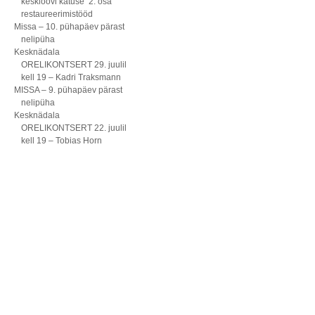
kesklöövi katuse 2. osa
restaureerimistööd
Missa – 10. pühapäev pärast
nelipüha
Kesknädala
ORELIKONTSERT 29. juulil
kell 19 – Kadri Traksmann
MISSA – 9. pühapäev pärast
nelipüha
Kesknädala
ORELIKONTSERT 22. juulil
kell 19 – Tobias Horn