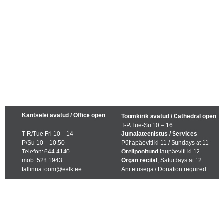
Kantselei avatud / Office open
Toomkirik avatud / Cathedral open
T-P/Tue-Su 10 – 16
T-R/Tue-Fri 10 – 14
Jumalateenistus / Services
P/Su 10 – 10.50
Pühapäeviti kl 11 / Sundays at 11
Telefon: 644 4140
Orelipooltund
laupäeviti kl 12
mob: 528 1943
Organ recital
, Saturdays at 12
tallinna.toom@eelk.ee
Annetusega / Donation required