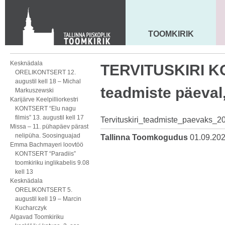
Toom-Kooli 6, 10130 TALLINN
tallinna.toom
@
eelk.ee
+372 644 4140
TOOMKIRIK
MAARJA KIRIK
Kesknädala
TERVITUSKIRI 
ORELIKONTSERT 12.
augustil kell 18 – Michal
teadmiste päeval,
Markuszewski
Karijärve Keelpilliorkestri
KONTSERT “Elu nagu
filmis” 13. augustil kell 17
Tervituskiri_teadmiste_paevaks_2
Missa – 11. pühapäev pärast
nelipüha. Soosinguajad
Tallinna Toomkogudus
01.09.20
Emma Bachmayeri loovtöö
KONTSERT “Paradiis”
toomkiriku inglikabelis 9.08
kell 13
Kesknädala
ORELIKONTSERT 5.
augustil kell 19 – Marcin
Kucharczyk
Algavad Toomkiriku