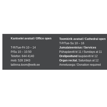
Kantselei avatud / Office open
Toomkirik avatud / Cathedral open
T-P/Tue-Su 10 – 16
T-R/Tue-Fri 10 – 14
Jumalateenistus / Services
P/Su 10 – 10.50
Pühapäeviti kl 11 / Sundays at 11
Telefon: 644 4140
Orelipooltund
laupäeviti kl 12
mob: 528 1943
Organ recital
, Saturdays at 12
tallinna.toom@eelk.ee
Annetusega / Donation required