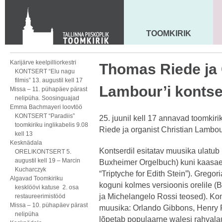
KONTAKT
Toom-Kooli 6, 10130 TALLINN
tallinna.toom
@
eelk.ee
TOOMKIRIK
MAARJA KIRIK
+372 644 4140
Karijärve keelpilliorkestri
Thomas Riede ja 
KONTSERT “Elu nagu
filmis” 13. augustil kell 17
Lambour’i kontser
Missa – 11. pühapäev pärast
nelipüha. Soosinguajad
Emma Bachmayeri loovtöö
KONTSERT “Paradiis”
25. juunil kell 17 annavad toomkir
toomkiriku inglikabelis 9.08
Riede ja organist Christian Lambour
kell 13
Kesknädala
Kontserdil esitatav muusika ulatub
ORELIKONTSERT 5.
augustil kell 19 – Marcin
Buxheimer Orgelbuch) kuni kaasaeg
Kucharczyk
“Triptyche for Edith Stein”). Grego
Algavad Toomkiriku
koguni kolmes versioonis orelile (
kesklöövi katuse 2. osa
ja Michelangelo Rossi teosed). Kon
restaureerimistööd
Missa – 10. pühapäev pärast
muusika: Orlando Gibbons, Henry Pu
nelipüha
lõpetab populaarne walesi rahvala