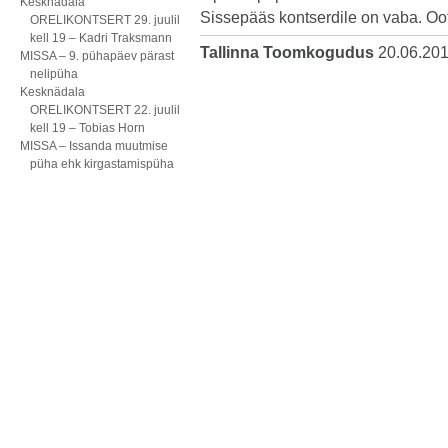
Kesknädala
Sissepääs kontserdile on vaba. O
ORELIKONTSERT 29. juulil
kell 19 – Kadri Traksmann
Tallinna Toomkogudus
20.06.20
MISSA – 9. pühapäev pärast
nelipüha
Kesknädala
ORELIKONTSERT 22. juulil
kell 19 – Tobias Horn
MISSA – Issanda muutmise
püha ehk kirgastamispüha