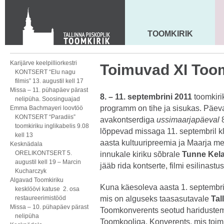
KONTAKT
Toom-Kooli 6, 10130 TALLINN
tallinna.toom
@
eelk.ee
TOOMKIRIK
MAARJA KIRIK
+372 644 4140
Karijärve keelpilliorkestri
Toimuvad XI To
KONTSERT “Elu nagu
filmis” 13. augustil kell 17
Missa – 11. pühapäev pärast
8. – 11. septembrini 2011
toomkiri
nelipüha. Soosinguajad
programm on tihe ja sisukas. Päeva
Emma Bachmayeri loovtöö
KONTSERT “Paradiis”
avakontserdiga
ussimaarjapäeval
8
toomkiriku inglikabelis 9.08
lõppevad missaga 11. septembril kl
kell 13
aasta kultuuripreemia ja Maarja m
Kesknädala
ORELIKONTSERT 5.
innukale kiriku sõbrale
Tunne Kela
augustil kell 19 – Marcin
jääb rida kontserte, filmi esilinastu
Kucharczyk
Algavad Toomkiriku
Kuna käesoleva aasta 1. septembri
kesklöövi katuse 2. osa
restaureerimistööd
mis on alguseks taasasutavale
Tal
Missa – 10. pühapäev pärast
Toomkonverents seotud haridustema
nelipüha
Toomkooliga. Konverents, mis toim