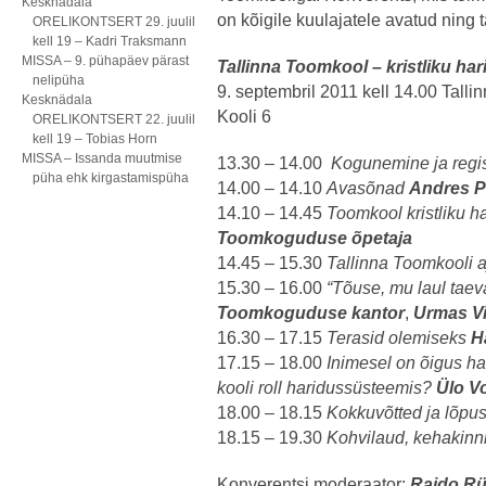
Kesknädala
on kõigile kuulajatele avatud ning 
ORELIKONTSERT 29. juulil
kell 19 – Kadri Traksmann
MISSA – 9. pühapäev pärast
Tallinna Toomkool – kristliku ha
nelipüha
9. septembril 2011 kell 14.00 Talli
Kesknädala
Kooli 6
ORELIKONTSERT 22. juulil
kell 19 – Tobias Horn
MISSA – Issanda muutmise
13.30 – 14.00
Kogunemine ja regis
püha ehk kirgastamispüha
14.00 – 14.10
Avasõnad
Andres P
14.10 – 14.45
Toomkool kristliku h
Toomkoguduse õpetaja
14.45 – 15.30
Tallinna Toomkooli a
15.30 – 16.00
“Tõuse, mu laul taev
Toomkoguduse kantor
,
Urmas V
16.30 – 17.15
Terasid olemiseks
H
17.15 – 18.00
Inimesel on õigus ha
kooli roll haridussüsteemis?
Ülo Vo
18.00 – 18.15
Kokkuvõtted ja lõpu
18.15 – 19.30
Kohvilaud, kehakinni
Konverentsi moderaator:
Raido Rüü