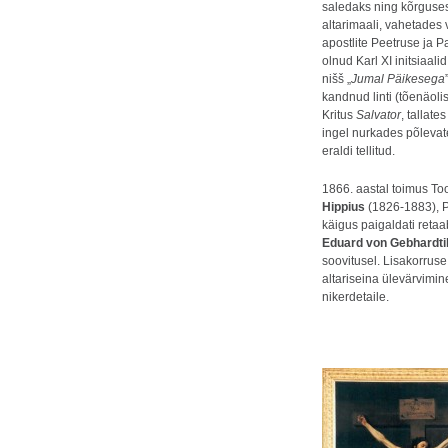
saledaks ning kõrguses
altarimaali, vahetades v
apostlite Peetruse ja P
olnud Karl XI initsiaal
nišš „
Jumal Päikesega
kandnud linti (tõenäoli
Kritus
Salvator
, tallat
ingel nurkades põlevate
eraldi tellitud.
1866. aastal toimus To
Hippius
(1826-1883), P
käigus paigaldati retaa
Eduard von Gebhardti
soovitusel. Lisakorrus
altariseina ülevärvimin
nikerdetaile.