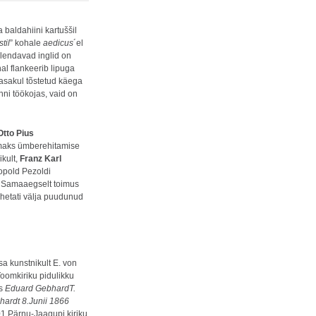
 baldahiini kartuššil
til
” kohale
aedicus
´el
l lendavad inglid on
al flankeerib lipuga
vasakul tõstetud käega
ni töökojas, vaid on
Otto Pius
kumaks ümberehitamise
ikult,
Franz Karl
eopold Pezoldi
. Samaaegselt toimus
Vahetati välja puudunud
sa kunstnikult E. von
oomkiriku pidulikku
us
Eduard GebhardT
.
hardt
8.Junii 1866
01 Pärnu-Jaagupi kiriku