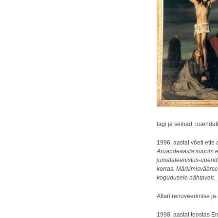
lagi ja seinad, uuendati
1996. aastal võeti ett
Aruandeaasta suurim e
jumalateenistus-uuend
korras. Märkimisväärsei
kogudusele nähtavalt.
Altari renoveerimise ja
1998. aastal teostas E