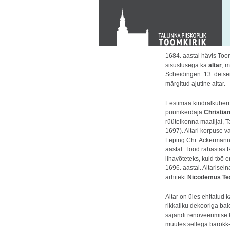
KONTAKT
Toom-Kooli 6, 10130 TALLINN
tallinna.toom
@
eelk.ee
+372 644 4140
1684. aastal hävis Too
sisustusega ka
altar
, m
Scheidingen. 13. detse
märgitud ajutine altar.
Eestimaa kindralkuberne
puunikerdaja
Christia
rüütelkonna maalijal, 
1697). Altari korpuse v
Leping Chr. Ackermanni
aastal. Tööd rahastas R
lihavõteteks, kuid töö 
1696. aastal. Altarisei
arhitekt
Nicodemus Te
Altar on üles ehitatud 
rikkaliku dekooriga ba
sajandi renoveerimise k
muutes sellega barokk-al