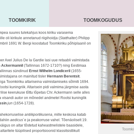
TOOMKIRIK
TOOMKOGUDUS
MAARJA KIRIK
SEENIORID
KOGU
mpea suures tulekahjus koos kiriku varasema
ille oli kirikule annetanud riigihoidja (
Statthalter
) Philipp
mbril 1691 W. Bergi koostatud Toomkiriku põhiplaanil on
r Axel Julius De la Gardie lasi uue retaabli valmistada
n Ackermannil
(Tallinnas 1672-1710?) ning Eestimaa
Tallinnas sündinud
Ernst Wilhelm Londicer
il
(1655-
almistajana on mainitud tisler
Hermann Berents
it
.
ga Toomkiriku altariseina valmistamiseks sõlmiti 1694.
ootsi kuningriik. Altarisein pidi valmima järgmise aasta
erilise keerukuse tõttu lõpetas Chr. Ackermann selle alles
na visandi autor on mõnedel andmetel Rootsi kuninglik
ssin
jun
(1654-1728).
kahekorruselise
antiikportikusena
, mille keskosa katab
ldahiin
aedicus
`e ja peakorruse vahel. Tõenäoliselt 19.
äigus on altar tõstetud kaheastmelistele baasidele,
Toomkir
taritele tüüpilised proportsioonid klassitsistlikult