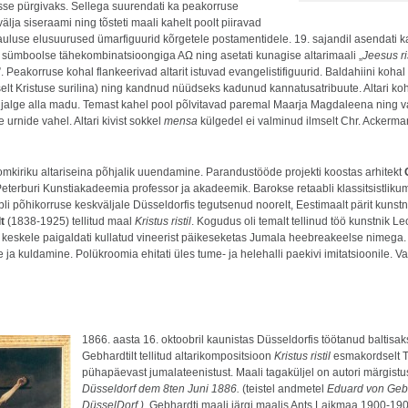
se pürgivaks. Sellega suurendati ka peakorruse
älja siseraami ning tõsteti maali kahelt poolt piiravad
auluse elusuurused ümarfiguurid kõrgetele postamentidele. 19. sajandil asendati ka
id sümboolse tähekombinatsioongiga AΩ ning asetati kunagise altarimaali „
Jeesus ris
”. Peakorruse kohal flankeerivad altarit istuvad evangelistifiguurid. Baldahiini koha
selt Kristuse surilina) ning kandnud nüüdseks kadunud kannatusatribuute. Altari koh
es jalge alla madu. Temast kahel pool põlvitavad paremal Maarja Magdaleena ning 
 urnide vahel. Altari kivist sokkel
mensa
külgedel ei valminud ilmselt Chr. Ackerman
omkiriku altariseina põhjalik uuendamine. Parandustööde projekti koostas arhitekt
eterburi Kunstiakadeemia professor ja akadeemik. Barokse retaabli klassitsistli
bli põhikorruse keskväljale Düsseldorfis tegutsenud noorelt, Eestimaalt pärit kunstn
lt
(1838-1925) tellitud maal
Kristus ristil
. Kogudus oli temalt tellinud töö kunstnik L
e keskele paigaldati kullatud vineerist päikeseketas Jumala heebreakeelse nimega
e ja kuldamine. Polükroomia ehitati üles tume- ja helehalli paekivi imitatsioonile. 
1866. aasta 16. oktoobril kaunistas Düsseldorfis töötanud baltisak
Gebhardtilt tellitud altarikompositsioon
Kristus ristil
esmakordselt T
pühapäevast jumalateenistust. Maali tagaküljel on autori märgist
Düsseldorf dem 8ten Juni 1886.
(teistel andmetel
Eduard von Geb
DüsselDorf.)
. Gebhardti maali järgi maalis Ants Laikmaa 1900-19