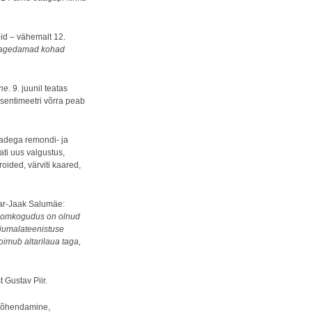
öid – vähemalt 12.
i lagedamad kohad
ine
. 9. juunil teatas
 sentimeetri võrra peab
adega remondi- ja
ati uus valgustus,
 roided, värviti kaared,
var-Jaak Salumäe:
Toomkogudus on olnud
jumalateenistuse
oimub altarilaua taga,
 Gustav Piir.
i õhendamine,