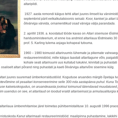
altaripildi.
1927. aasta remondi käigus tehti altari juures ilmselt ka värvimist
septembrist pärit eelkalkulatsioonis seisab:
Koor, kantsel ja altar
õlivärviga värvida, ornamentlikud osad värviga välja parandada.
2. aprillil 1936. a. koostatud tööde kavas on
Altari sisemuse tõstm
haridusministeerium, et enne loa andmist altarilaua tõstmiseks 30
prof. S. Karling tulema asjaga kohapeal tutvuma.
1960 – 1980 toimusid altariruumis lühemate ja pikemate vaheaeg
restaureerimistööd, mille käigus taastati altaritagune võlv, paigaldt
kohale seati altariruumi uus kullatud lukukivi, kinnitati ja puhastati
 osaliselt altari põrand ning puhastati ja kaeti õlivärviga altarivõre sisemine külg.
e altari juures suuremad ümberkorraldustööd. Koguduse aruandes märgib õpetaja I
ttevõtmine oli peaaltari konserveerimine selle 300-nda aastapäeva puhul. Kuna 
use katsetuskogudus, on aruandeaasta jooksul toimunud täiendavad muudatused 
m uuendus on see, et altarilaud on toodud eraldi altariseinast ja armulaualiturgia t
 altarilaua ümberehitamise järel toimetas pühitsemistalituse 10. augustil 1996 praost
nnistuskoda
Kanut
altarimaali restaureerimistööd: maalipinna puhastamine, lakikih