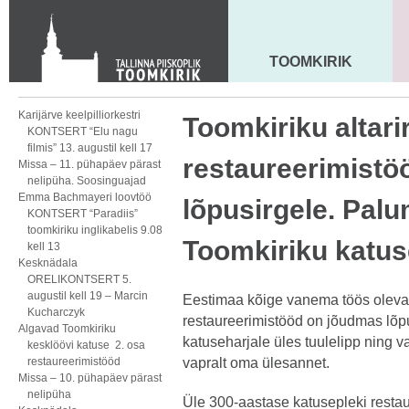
KONTAKT
Toom-Kooli 6, 10130 TALLINN
tallinna.toom
@
eelk.ee
TOOMKIRIK
MAARJA KIRIK
+372 644 4140
Karijärve keelpilliorkestri
Toomkiriku altar
KONTSERT “Elu nagu
filmis” 13. augustil kell 17
restaureerimistö
Missa – 11. pühapäev pärast
nelipüha. Soosinguajad
Emma Bachmayeri loovtöö
lõpusirgele. Palu
KONTSERT “Paradiis”
toomkiriku inglikabelis 9.08
Toomkiriku katus
kell 13
Kesknädala
ORELIKONTSERT 5.
augustil kell 19 – Marcin
Eestimaa kõige vanema töös oleva
Kucharczyk
restaureerimistööd on jõudmas lõpu
Algavad Toomkiriku
katuseharjale üles tuulelipp ning v
kesklöövi katuse 2. osa
restaureerimistööd
vapralt oma ülesannet.
Missa – 10. pühapäev pärast
nelipüha
Üle 300-aastase katusepleki resta