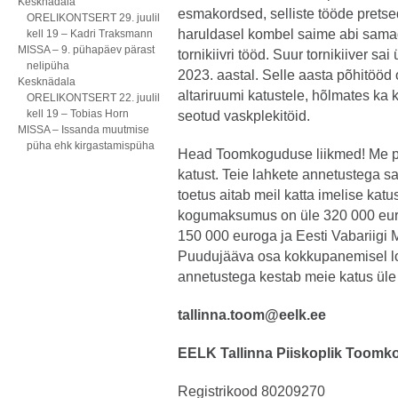
Kesknädala
esmakordsed, selliste tööde prets
ORELIKONTSERT 29. juulil
haruldasel kombel saime abi samade
kell 19 – Kadri Traksmann
MISSA – 9. pühapäev pärast
tornikiivri tööd. Suur tornikiiver s
nelipüha
2023. aastal. Selle aasta põhitööd 
Kesknädala
altariruumi katustele, hõlmates ka 
ORELIKONTSERT 22. juulil
kell 19 – Tobias Horn
seotud vaskplekitöid.
MISSA – Issanda muutmise
püha ehk kirgastamispüha
Head Toomkoguduse liikmed! Me pal
katust. Teie lahkete annetustega s
toetus aitab meil katta imelise kat
kogumaksumus on üle 320 000 euro.
150 000 euroga ja Eesti Vabariigi
Puudujääva osa kokkupanemisel lo
annetustega kestab meie katus üle
tallinna.toom@eelk.ee
EELK Tallinna Piiskoplik Toom
Registrikood 80209270