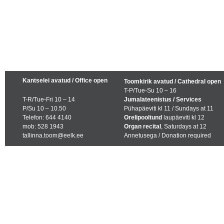
Kantselei avatud / Office open
Toomkirik avatud / Cathedral open
T-P/Tue-Su 10 – 16
T-R/Tue-Fri 10 – 14
Jumalateenistus / Services
P/Su 10 – 10.50
Pühapäeviti kl 11 / Sundays at 11
Telefon: 644 4140
Orelipooltund
laupäeviti kl 12
mob: 528 1943
Organ recital
, Saturdays at 12
tallinna.toom@eelk.ee
Annetusega / Donation required