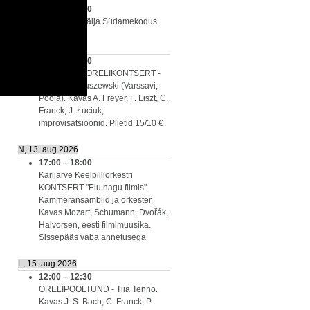
14:00
–
15:00
MISSA Merivälja Südamekodus
K, 12. aug 2026
19:00
–
20:00
Kesknädala ORELIKONTSERT -
Michal Markuszewski (Varssavi,
Poola). Kavas A. Freyer, F. Liszt, C.
Franck, J. Łuciuk,
improvisatsioonid. Piletid 15/10 €
N, 13. aug 2026
17:00
–
18:00
Karijärve Keelpilliorkestri
KONTSERT "Elu nagu filmis".
Kammeransamblid ja orkester.
Kavas Mozart, Schumann, Dvořák,
Halvorsen, eesti filmimuusika.
Sissepääs vaba annetusega
L, 15. aug 2026
12:00
–
12:30
ORELIPOOLTUND - Tiia Tenno.
Kavas J. S. Bach, C. Franck, P.