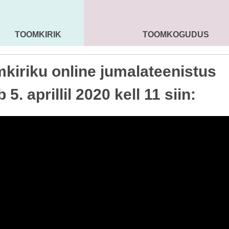
TOOMKIRIK
TOOMKOGUDUS
MAARJA KIRIK
SEENIORID
KOGU
kiriku online jumalateenistus
 5. aprillil 2020 kell 11 siin: