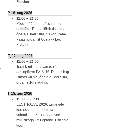
Fletcher
P, 16. aug 2026
11:00
–
12:30
Missa - 12. pühapäev pärast
nelipüha. Enese läbikatsumine.
õpetaja Joel Siim, diakon Renè
Paats, organist Gustav - Leo
Kivirand
E, 17. aug 2026
11:00
–
12:00
Toomkooli taasavamise 15.
,
aastapäeva PALVUS. Peapiiskop
Urmas Viilma, õpetaja Joel Siim,
organist Piret Aidulo
T, 18. aug 2026
19:00
–
20:30
EESTI PALVE 2026. Erinevate
konfessioonide juhid ja
vaimulikud. Kaasa teenivad
muusikaga Ott Lepland, Ekklesia
koor