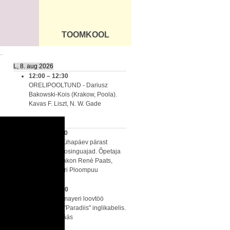
TOOMKOOL
DUS
ÜLDINFO
L, 8. aug 2026
12:00
–
12:30
ORELIPOOLTUND - Dariusz
Bakowski-Kois (Krakow, Poola).
Kavas F. Liszt, N. W. Gade
P, 9. aug 2026
11:00
–
12:30
Missa - 11. pühapäev pärast
nelipüha. Soosinguajad. Õpetaja
Joel Siim, diakon Renè Paats,
organist Kadri Ploompuu
13:00
–
14:00
Emma Bachmayeri loovtöö
KONTSERT "Paradiis" inglikabelis.
Vaba sissepääs