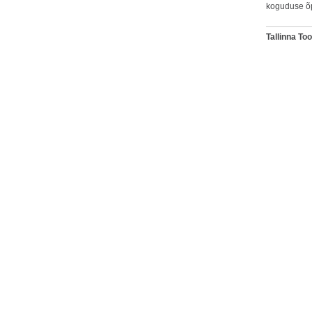
koguduse õ
Tallinna T