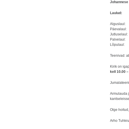
Johannese 
Laulud:
Alguslau
Päevalau
Jutluselau
Palvelau
Lõpulaul
Teenivad: a
Kirik on iga
kell 10.00 –
Jumalateeni
Armulauda j
kantseleisse
Olge hoitud
Arho Tuhkr