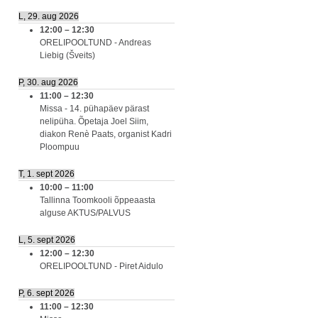
L, 29. aug 2026
12:00
–
12:30
ORELIPOOLTUND - Andreas
Liebig (Šveits)
P, 30. aug 2026
11:00
–
12:30
Missa - 14. pühapäev pärast
nelipüha. Õpetaja Joel Siim,
diakon Renè Paats, organist Kadri
Ploompuu
T, 1. sept 2026
10:00
–
11:00
Tallinna Toomkooli õppeaasta
alguse AKTUS/PALVUS
L, 5. sept 2026
12:00
–
12:30
ORELIPOOLTUND - Piret Aidulo
P, 6. sept 2026
11:00
–
12:30