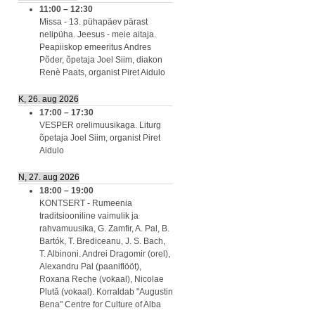
11:00
–
12:30
Missa - 13. pühapäev pärast
nelipüha. Jeesus - meie aitaja.
Peapiiskop emeeritus Andres
Põder, õpetaja Joel Siim, diakon
Renè Paats, organist Piret Aidulo
K, 26. aug 2026
17:00
–
17:30
VESPER orelimuusikaga. Liturg
õpetaja Joel Siim, organist Piret
Aidulo
N, 27. aug 2026
18:00
–
19:00
KONTSERT - Rumeenia
traditsiooniline vaimulik ja
rahvamuusika, G. Zamfir, A. Pal, B.
Bartók, T. Brediceanu, J. S. Bach,
T. Albinoni. Andrei Dragomir (orel),
Alexandru Pal (paaniflööt),
Roxana Reche (vokaal), Nicolae
Plută (vokaal). Korraldab "Augustin
Bena" Centre for Culture of Alba