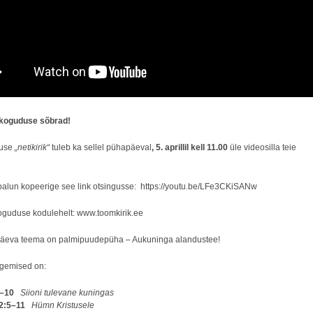
koguduse sõbrad!
use
„netikirik“
tuleb ka sellel pühapäeval
, 5. aprillil kell 11.00
üle videosilla teie
alun kopeerige see link otsingusse:
https://youtu.be/LFe3CKiSANw
koguduse kodulehelt:
www.toomkirik.ee
päeva teema on palmipuudepüha – Aukuninga alandustee!
ugemised on:
9–10
Siioni tulevane kuningas
 2:5–11
Hümn Kristusele