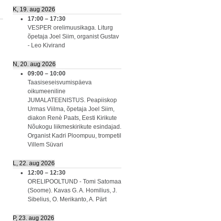
K, 19. aug 2026
17:00
–
17:30
VESPER orelimuusikaga. Liturg
õpetaja Joel Siim, organist Gustav
- Leo Kivirand
N, 20. aug 2026
09:00
–
10:00
Taasiseseisvumispäeva
oikumeeniline
JUMALATEENISTUS. Peapiiskop
Urmas Viilma, õpetaja Joel Siim,
diakon Renè Paats, Eesti Kirikute
Nõukogu liikmeskirikute esindajad.
Organist Kadri Ploompuu, trompetil
Villem Süvari
L, 22. aug 2026
12:00
–
12:30
ORELIPOOLTUND - Tomi Satomaa
(Soome). Kavas G. A. Homilius, J.
Sibelius, O. Merikanto, A. Pärt
P, 23. aug 2026