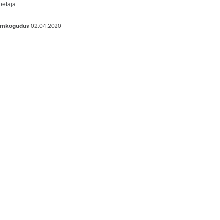
petaja
oomkogudus
02.04.2020