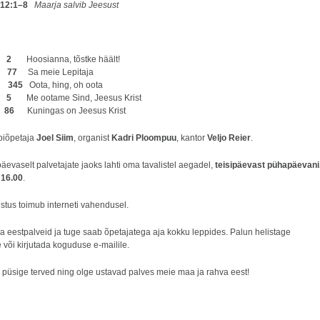
12:1–8
Maarja salvib Jeesust
l:
2
Hoosianna, tõstke häält!
l:
77
Sa meie Lepitaja
l:
345
Oota, hing, oh oota
l:
5
Me ootame Sind, Jeesus Krist
:
86
Kuningas on Jeesus Krist
biõpetaja
Joel Siim
, organist
Kadri Ploompuu
, kantor
Veljo Reier
.
päevaselt palvetajate jaoks lahti oma tavalistel aegadel,
teisipäevast pühapäevani
 16.00
.
stus toimub interneti vahendusel.
a eestpalveid ja tuge saab õpetajatega aja kokku leppides. Palun helistage
 või kirjutada koguduse e-mailile.
, püsige terved ning olge ustavad palves meie maa ja rahva eest!
u