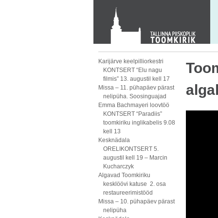
KONTAKT
Toom-Kooli 6, 10130 TALLINN
tallinna.toom
@
eelk.ee
+372 644 4140
Karijärve keelpilliorkestri
Toom
KONTSERT “Elu nagu
filmis” 13. augustil kell 17
algab
Missa – 11. pühapäev pärast
nelipüha. Soosinguajad
Emma Bachmayeri loovtöö
KONTSERT “Paradiis”
toomkiriku inglikabelis 9.08
kell 13
Kesknädala
ORELIKONTSERT 5.
augustil kell 19 – Marcin
Kucharczyk
Algavad Toomkiriku
kesklöövi katuse 2. osa
restaureerimistööd
Missa – 10. pühapäev pärast
nelipüha