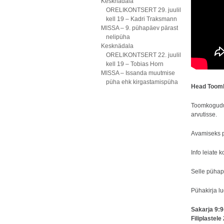
Kesknädala
ORELIKONTSERT 29. juulil
kell 19 – Kadri Traksmann
MISSA – 9. pühapäev pärast
nelipüha
Kesknädala
ORELIKONTSERT 22. juulil
kell 19 – Tobias Horn
MISSA – Issanda muutmise
püha ehk kirgastamispüha
Head Toom
Toomkogud
arvutisse.
Avamiseks p
Info leiate 
Selle püha
Pühakirja l
Sakarja 9:
Filiplastele