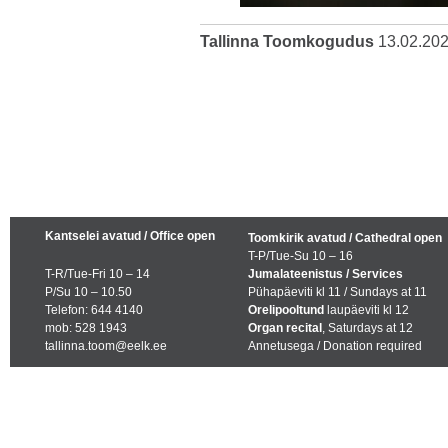
Tallinna Toomkogudus
13.02.20
Kantselei avatud / Office open
Toomkirik avatud / Cathedral open
T-P/Tue-Su 10 – 16
T-R/Tue-Fri 10 – 14
Jumalateenistus / Services
P/Su 10 – 10.50
Pühapäeviti kl 11 / Sundays at 11
Telefon: 644 4140
Orelipooltund
laupäeviti kl 12
mob: 528 1943
Organ recital
, Saturdays at 12
tallinna.toom@eelk.ee
Annetusega / Donation required