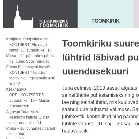
KONTAKT
Toom-Kooli 6, 10130 TALLINN
tallinna.toom
@
eelk.ee
TOOMKIRIK
MAARJA KIRIK
+372 644 4140
Karijärve Keelpilliorkestri
Toomkiriku suure
KONTSERT “Elu nagu
filmis” 13. augustil kell 17
lühtrid läbivad p
Missa – 11. pühapäev pärast
nelipüha. Soosinguajad
Emma Bachmayeri loovtöö
uuendusekuuri
KONTSERT “Paradiis”
toomkiriku inglikabelis 9.08
kell 13
Juba eelmisel 2019 aastal algatas
Kesknädala
seinalühtrite puhastamiseks ning 
ORELIKONTSERT 5.
augustil kell 19 – Marcin
lae ning seinalühtrid, mis kuuluvad
Kucharczyk
saanud uue puhtama välimuse. Sa
Algavad Toomkiriku
juhtmestik, kontrollitud ning paran
kesklöövi katuse 2. osa
restaureerimistööd
lühtrite vanust – 16 saj – 20 saj –
Missa – 10. pühapäev pärast
hädavajalik.
nelipüha