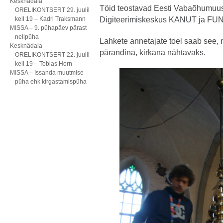
Kesknädala
Töid teostavad Eesti Vabaõhumuus
ORELIKONTSERT 29. juulil
kell 19 – Kadri Traksmann
Digiteerimiskeskus KANUT ja FU
MISSA – 9. pühapäev pärast
nelipüha
Lahkete annetajate toel saab see, 
Kesknädala
pärandina, kirkana nähtavaks.
ORELIKONTSERT 22. juulil
kell 19 – Tobias Horn
MISSA – Issanda muutmise
püha ehk kirgastamispüha