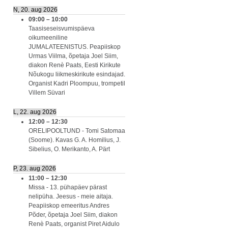
N, 20. aug 2026
09:00
–
10:00
Taasiseseisvumispäeva
oikumeeniline
JUMALATEENISTUS. Peapiiskop
Urmas Viilma, õpetaja Joel Siim,
diakon Renè Paats, Eesti Kirikute
Nõukogu liikmeskirikute esindajad.
Organist Kadri Ploompuu, trompetil
Villem Süvari
L, 22. aug 2026
12:00
–
12:30
ORELIPOOLTUND - Tomi Satomaa
(Soome). Kavas G. A. Homilius, J.
Sibelius, O. Merikanto, A. Pärt
P, 23. aug 2026
11:00
–
12:30
Missa - 13. pühapäev pärast
nelipüha. Jeesus - meie aitaja.
Peapiiskop emeeritus Andres
Põder, õpetaja Joel Siim, diakon
Renè Paats, organist Piret Aidulo