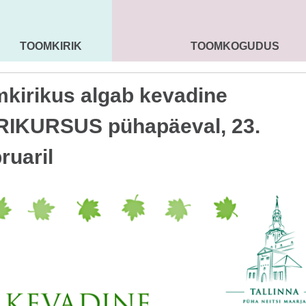
TOOMKIRIK
TOOMKOGUDUS
MAARJA KIRIK
SEENIORID
KOGU
kirikus algab kevadine
RIKURSUS pühapäeval, 23.
ruaril