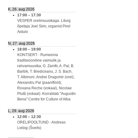
K, 26. aug 2026
17:00
–
17:30
VESPER orelimuusikaga. Liturg
õpetaja Joel Siim, organist Piret
Aidulo
N, 27. aug 2026
18:00
–
19:00
KONTSERT - Rumeenia
traditsiooniline vaimulik ja
rahvamuusika, G. Zamfir, A. Pal, B.
Bartók, T. Brediceanu, J. S. Bach,
T. Albinoni. Andrei Dragomir (orel),
Alexandru Pal (paaniflööt),
Roxana Reche (vokaal), Nicolae
Plută (vokaal). Korraldab "Augustin
Bena" Centre for Culture of Alba
L, 29. aug 2026
12:00
–
12:30
ORELIPOOLTUND - Andreas
Liebig (Šveits)