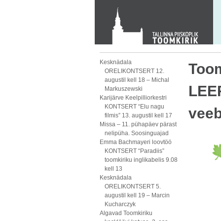
Toom-Kooli 6, 10130 TALLINN
tallinna.toom
@
eelk.ee
+372 644 4140
Kesknädala
Toom
ORELIKONTSERT 12.
augustil kell 18 – Michal
LEE
Markuszewski
Karijärve Keelpilliorkestri
KONTSERT “Elu nagu
veeb
filmis” 13. augustil kell 17
Missa – 11. pühapäev pärast
nelipüha. Soosinguajad
Emma Bachmayeri loovtöö
KONTSERT “Paradiis”
toomkiriku inglikabelis 9.08
kell 13
Kesknädala
ORELIKONTSERT 5.
augustil kell 19 – Marcin
Kucharczyk
Algavad Toomkiriku