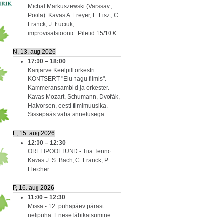
Michal Markuszewski (Varssavi,
Poola). Kavas A. Freyer, F. Liszt, C.
Franck, J. Łuciuk,
improvisatsioonid. Piletid 15/10 €
N, 13. aug 2026
17:00
–
18:00
Karijärve Keelpilliorkestri
KONTSERT "Elu nagu filmis".
Kammeransamblid ja orkester.
Kavas Mozart, Schumann, Dvořák,
Halvorsen, eesti filmimuusika.
Sissepääs vaba annetusega
L, 15. aug 2026
12:00
–
12:30
ORELIPOOLTUND - Tiia Tenno.
Kavas J. S. Bach, C. Franck, P.
Fletcher
P, 16. aug 2026
11:00
–
12:30
Missa - 12. pühapäev pärast
nelipüha. Enese läbikatsumine.