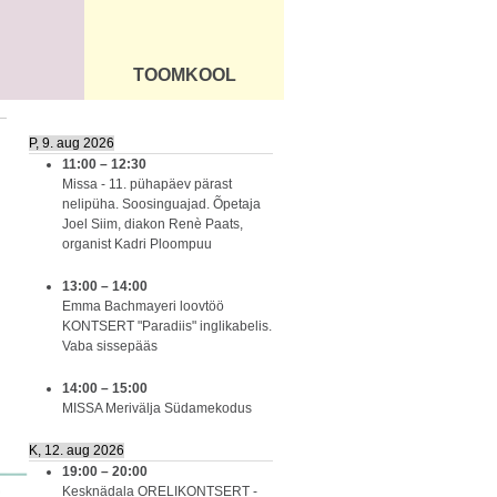
TOOMKOOL
DUS
ÜLDINFO
P, 9. aug 2026
11:00
–
12:30
Missa - 11. pühapäev pärast
nelipüha. Soosinguajad. Õpetaja
Joel Siim, diakon Renè Paats,
organist Kadri Ploompuu
13:00
–
14:00
Emma Bachmayeri loovtöö
KONTSERT "Paradiis" inglikabelis.
Vaba sissepääs
14:00
–
15:00
MISSA Merivälja Südamekodus
K, 12. aug 2026
19:00
–
20:00
Kesknädala ORELIKONTSERT -