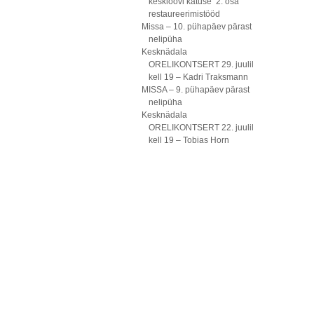
kesklöövi katuse 2. osa
restaureerimistööd
Missa – 10. pühapäev pärast
nelipüha
Kesknädala
ORELIKONTSERT 29. juulil
kell 19 – Kadri Traksmann
MISSA – 9. pühapäev pärast
nelipüha
Kesknädala
ORELIKONTSERT 22. juulil
kell 19 – Tobias Horn