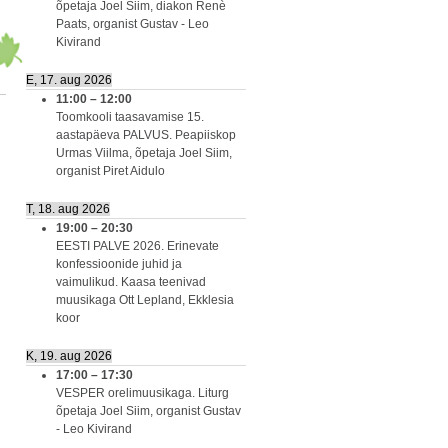
õpetaja Joel Siim, diakon Renè
Paats, organist Gustav - Leo
Kivirand
E, 17. aug 2026
11:00
–
12:00
Toomkooli taasavamise 15.
aastapäeva PALVUS. Peapiiskop
Urmas Viilma, õpetaja Joel Siim,
organist Piret Aidulo
T, 18. aug 2026
19:00
–
20:30
EESTI PALVE 2026. Erinevate
konfessioonide juhid ja
vaimulikud. Kaasa teenivad
muusikaga Ott Lepland, Ekklesia
koor
K, 19. aug 2026
17:00
–
17:30
VESPER orelimuusikaga. Liturg
õpetaja Joel Siim, organist Gustav
- Leo Kivirand