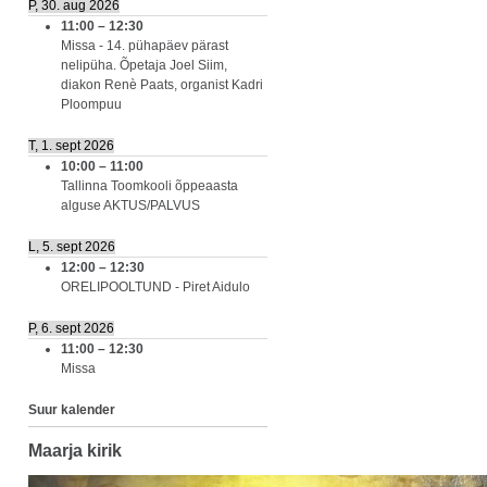
P, 30. aug 2026
11:00
–
12:30
Missa - 14. pühapäev pärast
nelipüha. Õpetaja Joel Siim,
diakon Renè Paats, organist Kadri
Ploompuu
T, 1. sept 2026
10:00
–
11:00
Tallinna Toomkooli õppeaasta
alguse AKTUS/PALVUS
L, 5. sept 2026
12:00
–
12:30
ORELIPOOLTUND - Piret Aidulo
P, 6. sept 2026
11:00
–
12:30
Missa
Suur kalender
Maarja kirik