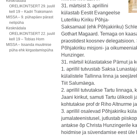
Kesknädala
31. märtsist 3. aprillini
ORELIKONTSERT 29. juulil
kell 19 – Kadri Traksmann
külastab Eestit Evangeelse
MISSA – 9. pühapäev pärast
Luterliku Kiriku Põhja-
nelipüha
Saksamaal (ehk Põhjakiriku) Schles
Kesknädala
Gothart Magaard. Temaga on kaasas
ORELIKONTSERT 22. juulil
kell 19 – Tobias Horn
praostidest koosnev delegatsioon.
MISSA – Issanda muutmise
Põhjakiriku misjoni- ja oikumeenia
püha ehk kirgastamispüha
Hunzinger.
31. märtsil külastatakse Pärnut ja
1. aprillil tutvustab Saksa Lunast
külalistele Tallinna linna ja seejär
Tiit Salumäega.
2. aprillil tutvutakse Tartu linnaga,
Jaani kirikut, samuti Tartu ülikooli
kohtutakse prof dr Riho Altnurme j
3. aprillil osalevad Põhjakiriku kül
jumalateenistusel, jutlustab piisk
antakse õp Christa Hunzingerile k
hoidmise ja süvendamise eest üle