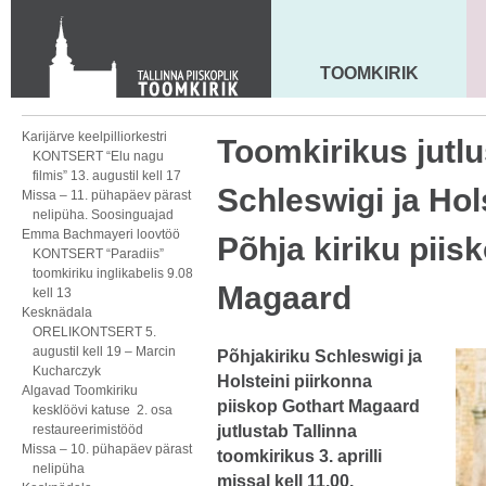
KONTAKT
Toom-Kooli 6, 10130 TALLINN
tallinna.toom
@
eelk.ee
TOOMKIRIK
MAARJA KIRIK
+372 644 4140
Karijärve keelpilliorkestri
Toomkirikus jutlus
KONTSERT “Elu nagu
filmis” 13. augustil kell 17
Schleswigi ja Hol
Missa – 11. pühapäev pärast
nelipüha. Soosinguajad
Emma Bachmayeri loovtöö
Põhja kiriku piis
KONTSERT “Paradiis”
toomkiriku inglikabelis 9.08
Magaard
kell 13
Kesknädala
ORELIKONTSERT 5.
augustil kell 19 – Marcin
Põhjakiriku Schleswigi ja
Kucharczyk
Holsteini piirkonna
Algavad Toomkiriku
piiskop Gothart Magaard
kesklöövi katuse 2. osa
restaureerimistööd
jutlustab Tallinna
Missa – 10. pühapäev pärast
toomkirikus 3. aprilli
nelipüha
missal kell 11.00.