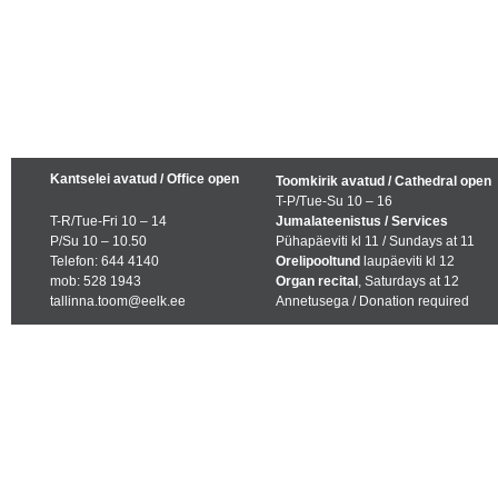
Kantselei avatud / Office open
Toomkirik avatud / Cathedral open
T-P/Tue-Su 10 – 16
T-R/Tue-Fri 10 – 14
Jumalateenistus / Services
P/Su 10 – 10.50
Pühapäeviti kl 11 / Sundays at 11
Telefon: 644 4140
Orelipooltund
laupäeviti kl 12
mob: 528 1943
Organ recital
, Saturdays at 12
tallinna.toom@eelk.ee
Annetusega / Donation required