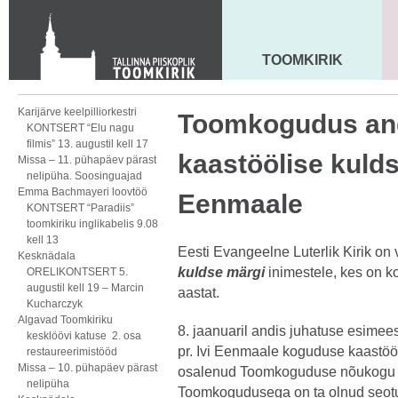
KONTAKT
Toom-Kooli 6, 10130 TALLINN
tallinna.toom
@
eelk.ee
TOOMKIRIK
MAARJA KIRIK
+372 644 4140
Karijärve keelpilliorkestri
Toomkogudus and
KONTSERT “Elu nagu
filmis” 13. augustil kell 17
kaastöölise kulds
Missa – 11. pühapäev pärast
nelipüha. Soosinguajad
Emma Bachmayeri loovtöö
Eenmaale
KONTSERT “Paradiis”
toomkiriku inglikabelis 9.08
kell 13
Eesti Evangeelne Luterlik Kirik on
Kesknädala
kuldse märgi
inimestele, kes on k
ORELIKONTSERT 5.
augustil kell 19 – Marcin
aastat.
Kucharczyk
Algavad Toomkiriku
8. jaanuaril andis juhatuse esimee
kesklöövi katuse 2. osa
pr. Ivi Eenmaale koguduse kaastööl
restaureerimistööd
Missa – 10. pühapäev pärast
osalenud Toomkoguduse nõukogu t
nelipüha
Toomkogudusega on ta olnud seotud 