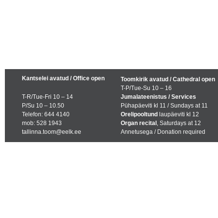
Kantselei avatud / Office open
Toomkirik avatud / Cathedral open
T-P/Tue-Su 10 – 16
T-R/Tue-Fri 10 – 14
Jumalateenistus / Services
P/Su 10 – 10.50
Pühapäeviti kl 11 / Sundays at 11
Telefon: 644 4140
Orelipooltund
laupäeviti kl 12
mob: 528 1943
Organ recital
, Saturdays at 12
tallinna.toom@eelk.ee
Annetusega / Donation required