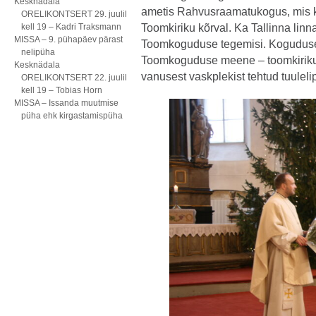
Kesknädala
ametis Rahvusraamatukogus, mis 
ORELIKONTSERT 29. juulil
kell 19 – Kadri Traksmann
Toomkiriku kõrval. Ka Tallinna lin
MISSA – 9. pühapäev pärast
Toomkoguduse tegemisi. Koguduse 
nelipüha
Toomkoguduse meene – toomkiriku t
Kesknädala
vanusest vaskplekist tehtud tuulelip
ORELIKONTSERT 22. juulil
kell 19 – Tobias Horn
MISSA – Issanda muutmise
püha ehk kirgastamispüha