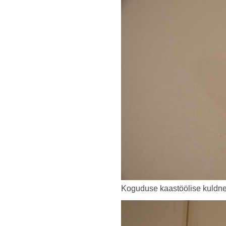
Koguduse kaastöölise kuldn