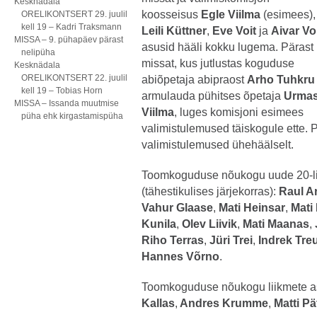
Kesknädala
koosseisus
Egle Viilma
(esimees),
ORELIKONTSERT 29. juulil
kell 19 – Kadri Traksmann
Leili Küttner
,
Eve Voit
ja
Aivar Vo
MISSA – 9. pühapäev pärast
asusid hääli kokku lugema. Pärast
nelipüha
missat, kus jutlustas koguduse
Kesknädala
ORELIKONTSERT 22. juulil
abiõpetaja abipraost
Arho Tuhkru
kell 19 – Tobias Horn
armulauda pühitses õpetaja
Urma
MISSA – Issanda muutmise
Viilma
, luges komisjoni esimees
püha ehk kirgastamispüha
valimistulemused täiskogule ette. Pr
valimistulemused ühehäälselt.
Toomkoguduse nõukogu uude 20-li
(tähestikulises järjekorras):
Raul A
Vahur Glaase
,
Mati Heinsar
,
Mati
Kunila
,
Olev Liivik
,
Mati Maanas
,
Riho Terras
,
Jüri Trei
,
Indrek Tre
Hannes Võrno
.
Toomkoguduse nõukogu liikmete as
Kallas
,
Andres Krumme
,
Matti P