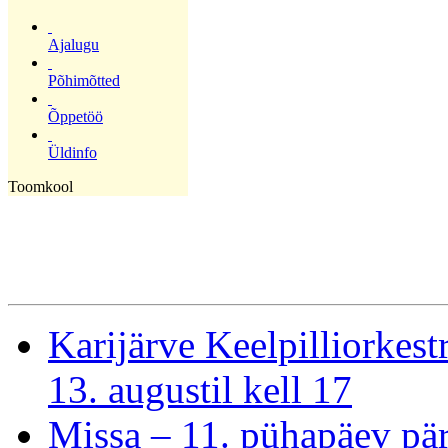
Ajalugu
Põhimõtted
Õppetöö
Üldinfo
Toomkool
Karijärve Keelpilliorke
13. augustil kell 17
Missa – 11. pühapäev pär