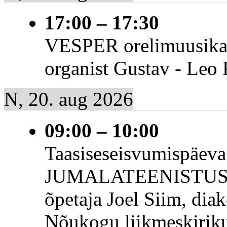
17:00
–
17:30
VESPER orelimuusikaga
organist Gustav - Leo
N, 20. aug 2026
09:00
–
10:00
Taasiseseisvumispäeva
JUMALATEENISTUS. P
õpetaja Joel Siim, dia
Nõukogu liikmeskiriku