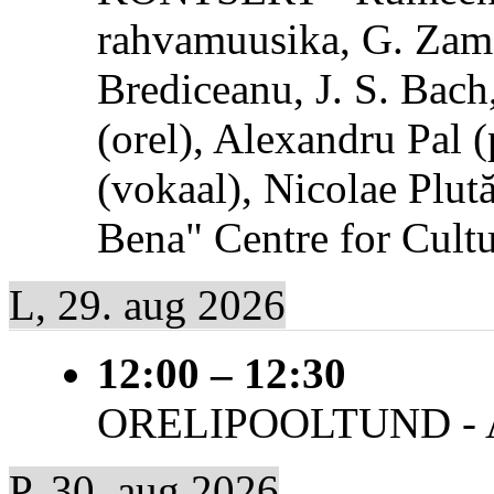
rahvamuusika, G. Zamfi
Brediceanu, J. S. Bach
(orel), Alexandru Pal 
(vokaal), Nicolae Plut
Bena" Centre for Cultu
L, 29. aug 2026
12:00
–
12:30
ORELIPOOLTUND - And
P, 30. aug 2026