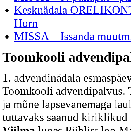
Kesknädala ORELIKONTSE
Horn
MISSA – Issanda muutmi
Toomkooli advendipa
1. advendinädala esmaspäev
Toomkooli advendipalvus. 
ja mõne lapsevanemaga laul
tuttavaks saanud kiriklikud
Viilma
luges Piiblist loo Ma