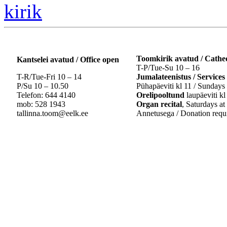
Toomkirik avatud / Cathe
Kantselei avatud / Office open
T-P/Tue-Su 10 – 16
T-R/Tue-Fri 10 – 14
Jumalateenistus / Services
P/Su 10 – 10.50
Pühapäeviti kl 11 / Sundays 
Telefon: 644 4140
Orelipooltund
laupäeviti kl
mob: 528 1943
Organ recital
, Saturdays at
tallinna.toom@eelk.ee
Annetusega / Donation requ