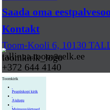
Saada oma eestpalvesoo
Kontakt
Toom-Kooli 6, 10130 TA
tallinna.toom
eelk.ee
@
+372 644 4140
Toomkirik
Peapiiskopi kirik
Ajalugu
Muinsusväärtused