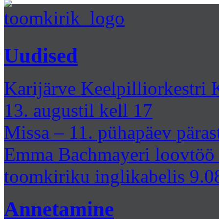
Uudised
Karijärve Keelpilliorkestr
13. augustil kell 17
Missa – 11. pühapäev päras
Emma Bachmayeri loovtöö
toomkiriku inglikabelis 9.0
Annetamine