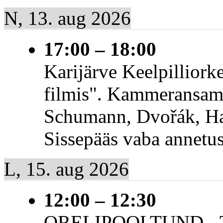
N, 13. aug 2026
17:00
–
18:00
Karijärve Keelpillio
filmis". Kammeransamb
Schumann, Dvořák, Hal
Sissepääs vaba annetu
L, 15. aug 2026
12:00
–
12:30
ORELIPOOLTUND - Tiia