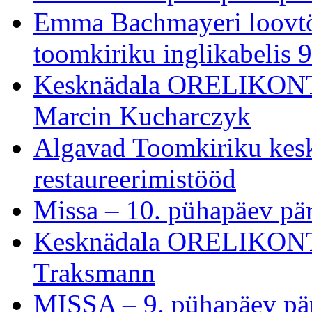
Emma Bachmayeri loovt
toomkiriku inglikabelis 9
Kesknädala ORELIKONTSE
Marcin Kucharczyk
Algavad Toomkiriku kesk
restaureerimistööd
Missa – 10. pühapäev pär
Kesknädala ORELIKONTSE
Traksmann
MISSA – 9. pühapäev pär