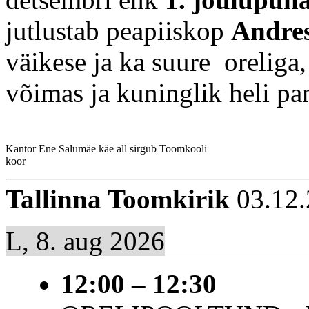
jutlustab peapiiskop
Andre
väikese ja ka suure oreliga,
võimas ja kuninglik heli pa
Kantor Ene Salumäe käe all sirgub Toomkooli
koor
Tallinna Toomkirik
03.12.
L, 8. aug 2026
12:00
–
12:30