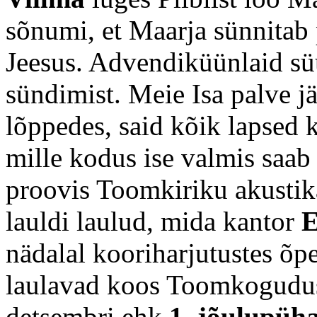
sõnumi, et Maarja sünnitab 
Jeesus. Advendiküünlaid sü
sündimist. Meie Isa palve j
lõppedes, said kõik lapsed 
mille kodus ise valmis saab
proovis Toomkiriku akustik
lauldi laulud, mida kantor
E
nädalal kooriharjutustes õp
laulavad koos Toomkogudus
detsembri ehk
1. jõulupüha