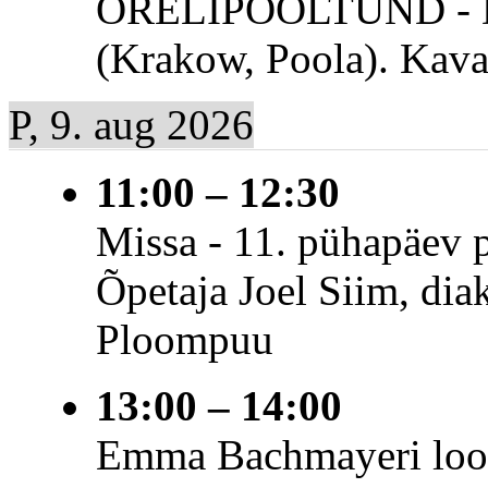
ORELIPOOLTUND - Da
(Krakow, Poola). Kava
P, 9. aug 2026
11:00
–
12:30
Missa - 11. pühapäev p
Õpetaja Joel Siim, dia
Ploompuu
13:00
–
14:00
Emma Bachmayeri loo