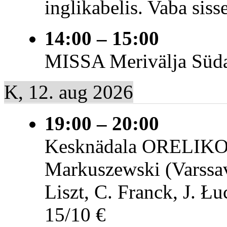
inglikabelis. Vaba siss
14:00
–
15:00
MISSA Merivälja Süd
K, 12. aug 2026
19:00
–
20:00
Kesknädala ORELIKO
Markuszewski (Varssavi
Liszt, C. Franck, J. Łu
15/10 €