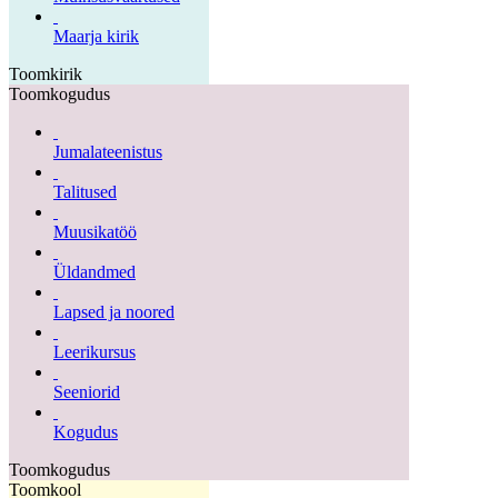
Maarja kirik
Toomkirik
Toomkogudus
Jumalateenistus
Talitused
Muusikatöö
Üldandmed
Lapsed ja noored
Leerikursus
Seeniorid
Kogudus
Toomkogudus
Toomkool