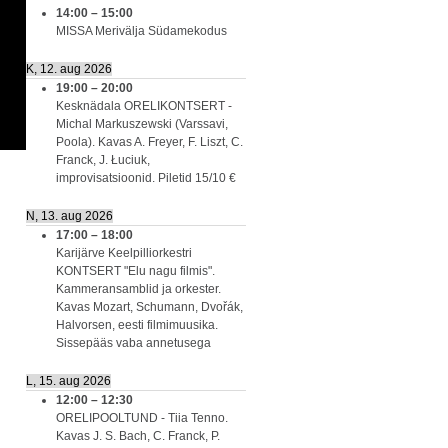
14:00
–
15:00
MISSA Merivälja Südamekodus
K, 12. aug 2026
19:00
–
20:00
Kesknädala ORELIKONTSERT -
Michal Markuszewski (Varssavi,
Poola). Kavas A. Freyer, F. Liszt, C.
Franck, J. Łuciuk,
improvisatsioonid. Piletid 15/10 €
N, 13. aug 2026
17:00
–
18:00
Karijärve Keelpilliorkestri
KONTSERT "Elu nagu filmis".
Kammeransamblid ja orkester.
Kavas Mozart, Schumann, Dvořák,
Halvorsen, eesti filmimuusika.
Sissepääs vaba annetusega
L, 15. aug 2026
12:00
–
12:30
ORELIPOOLTUND - Tiia Tenno.
Kavas J. S. Bach, C. Franck, P.