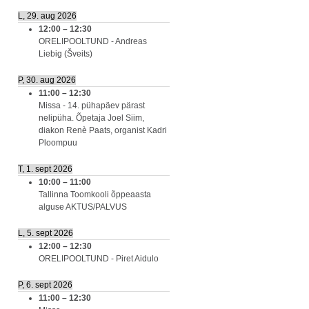
L, 29. aug 2026
12:00
–
12:30
ORELIPOOLTUND - Andreas
Liebig (Šveits)
P, 30. aug 2026
11:00
–
12:30
Missa - 14. pühapäev pärast
nelipüha. Õpetaja Joel Siim,
diakon Renè Paats, organist Kadri
Ploompuu
T, 1. sept 2026
10:00
–
11:00
Tallinna Toomkooli õppeaasta
alguse AKTUS/PALVUS
L, 5. sept 2026
12:00
–
12:30
ORELIPOOLTUND - Piret Aidulo
P, 6. sept 2026
11:00
–
12:30