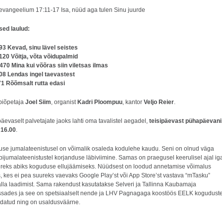
vangeelium 17:11-17 Isa, nüüd aga tulen Sinu juurde
ed laulud:
93 Kevad, sinu lävel seistes
120 Võitja, võta võidupalmid
470 Mina kui võõras siin viletsas ilmas
08 Lendas ingel taevastest
1 Rõõmsalt rutta edasi
biõpetaja
Joel Siim
, organist
Kadri Ploompuu
, kantor
Veljo Reier
.
päevaselt palvetajate jaoks lahti oma tavalistel aegadel,
teisipäevast pühapäevani
 16.00
.
e jumalateenistusel on võimalik osaleda kodulehe kaudu. Seni on olnud väga
bijumalateenistustel korjanduse läbiviimine. Samas on praegusel keerulisel ajal ig
reks abiks koguduse ellujäämiseks. Nüüdsest on loodud annetamise võimalus
, kes ei pea suureks vaevaks Google Play’st või App Store’st vastava “mTasku”
lla laadimist. Sama rakendust kasutatakse Selveri ja Tallinna Kaubamaja
sades ja see on spetsiaalselt nende ja LHV Pagnagaga koostöös EELK kogudust
datud ning on usaldusväärne.