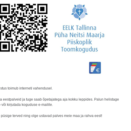
stus toimub interneti vahendusel.
a eestpalveid ja tuge saab õpetajatega aja kokku leppides. Palun helistage
 või kirjutada koguduse e-mailile.
, püsige terved ning olge ustavad palves meie maa ja rahva eest!
u