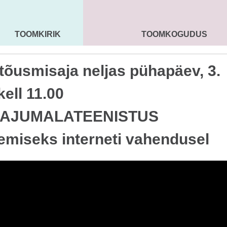
TOOMKIRIK
TOOMKOGUDUS
MAARJA KIRIK
SEENIORID
KOGU
tõusmisaja neljas pühapäev, 3.
kell 11.00
AJUMALATEENISTUS
emiseks interneti vahendusel