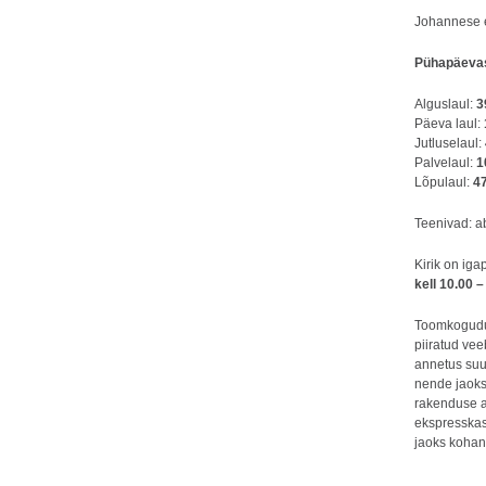
Johannese e
Pühapäevas
Alguslaul:
3
Päeva laul:
Jutluselaul:
Palvelaul:
1
Lõpulaul:
47
Teenivad: a
Kirik on iga
kell 10.00 –
Toomkogudus
piiratud vee
annetus suu
nende jaoks
rakenduse a
ekspresskas
jaoks kohan