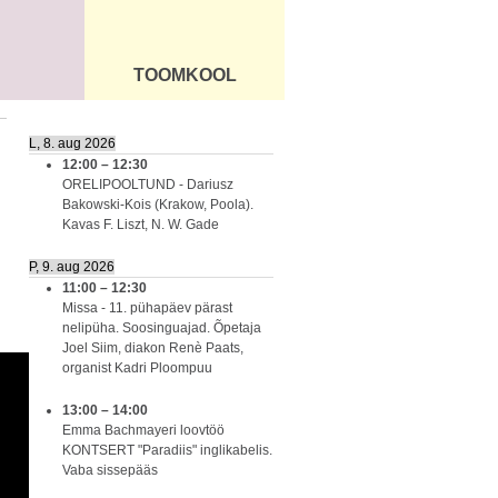
TOOMKOOL
DUS
ÜLDINFO
L, 8. aug 2026
12:00
–
12:30
ORELIPOOLTUND - Dariusz
Bakowski-Kois (Krakow, Poola).
Kavas F. Liszt, N. W. Gade
P, 9. aug 2026
11:00
–
12:30
Missa - 11. pühapäev pärast
nelipüha. Soosinguajad. Õpetaja
Joel Siim, diakon Renè Paats,
organist Kadri Ploompuu
13:00
–
14:00
Emma Bachmayeri loovtöö
KONTSERT "Paradiis" inglikabelis.
Vaba sissepääs