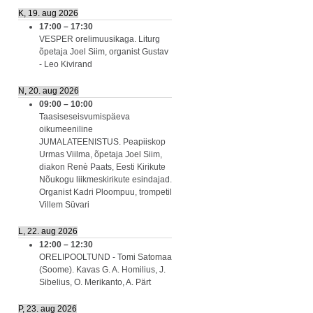
K, 19. aug 2026
17:00
–
17:30
VESPER orelimuusikaga. Liturg
õpetaja Joel Siim, organist Gustav
- Leo Kivirand
N, 20. aug 2026
09:00
–
10:00
Taasiseseisvumispäeva
oikumeeniline
JUMALATEENISTUS. Peapiiskop
Urmas Viilma, õpetaja Joel Siim,
diakon Renè Paats, Eesti Kirikute
Nõukogu liikmeskirikute esindajad.
Organist Kadri Ploompuu, trompetil
Villem Süvari
L, 22. aug 2026
12:00
–
12:30
ORELIPOOLTUND - Tomi Satomaa
(Soome). Kavas G. A. Homilius, J.
Sibelius, O. Merikanto, A. Pärt
P, 23. aug 2026