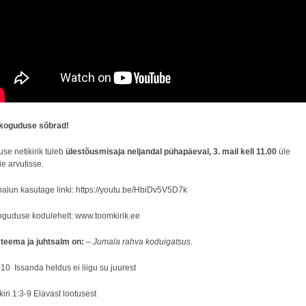
koguduse sõbrad!
e netikirik tuleb
ülestõusmisaja neljandal pühapäeval, 3. mail kell 11.00
üle
ie arvutisse.
alun kasutage linki:
https://youtu.be/HbiDv5V5D7k
koguduse kodulehelt:
www.toomkirik.ee
teema ja juhtsalm on:
–
Jumala rahva koduigatsus.
10 Issanda heldus ei liigu su juurest
kiri 1:3-9 Elavast lootusest