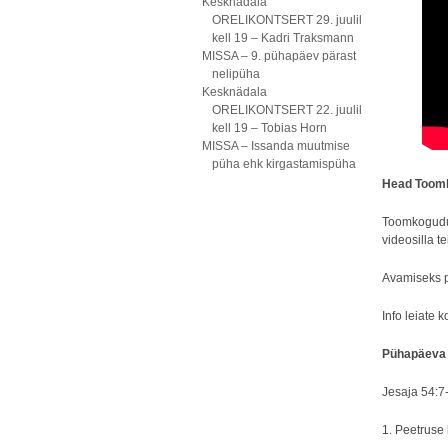
Kesknädala
ORELIKONTSERT 29. juulil
kell 19 – Kadri Traksmann
MISSA – 9. pühapäev pärast
nelipüha
Kesknädala
ORELIKONTSERT 22. juulil
kell 19 – Tobias Horn
MISSA – Issanda muutmise
püha ehk kirgastamispüha
Head Toom
Toomkogudus
videosilla te
Avamiseks p
Info leiate 
Pühapäeva 
Jesaja 54:7-
1. Peetruse 