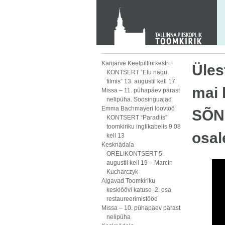
KONTAKT
Toom-Kooli 6, 10130 TALLINN
tallinna.toom
@
eelk.ee
+372 644 4140
Karijärve Keelpilliorkestri
Üles
KONTSERT “Elu nagu
filmis” 13. augustil kell 17
mai 
Missa – 11. pühapäev pärast
nelipüha. Soosinguajad
Emma Bachmayeri loovtöö
SÕN
KONTSERT “Paradiis”
toomkiriku inglikabelis 9.08
osal
kell 13
Kesknädala
ORELIKONTSERT 5.
augustil kell 19 – Marcin
Kucharczyk
Algavad Toomkiriku
kesklöövi katuse 2. osa
restaureerimistööd
Missa – 10. pühapäev pärast
nelipüha