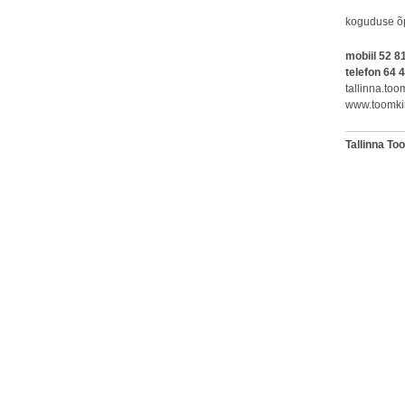
koguduse õ
mobiil
52 8
tel
efon 64 
tallinna.to
www.toomkir
Tallinna T