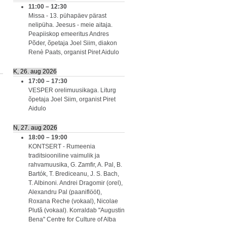
11:00
–
12:30
Missa - 13. pühapäev pärast
nelipüha. Jeesus - meie aitaja.
Peapiiskop emeeritus Andres
Põder, õpetaja Joel Siim, diakon
Renè Paats, organist Piret Aidulo
K, 26. aug 2026
17:00
–
17:30
VESPER orelimuusikaga. Liturg
õpetaja Joel Siim, organist Piret
Aidulo
N, 27. aug 2026
18:00
–
19:00
KONTSERT - Rumeenia
traditsiooniline vaimulik ja
rahvamuusika, G. Zamfir, A. Pal, B.
Bartók, T. Brediceanu, J. S. Bach,
T. Albinoni. Andrei Dragomir (orel),
Alexandru Pal (paaniflööt),
Roxana Reche (vokaal), Nicolae
Plută (vokaal). Korraldab "Augustin
Bena" Centre for Culture of Alba