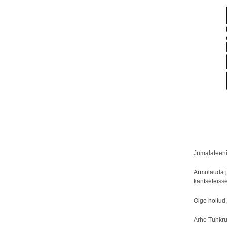
Jumalateeni
Armulauda j
kantseleisse
Olge hoitud
Arho Tuhkr