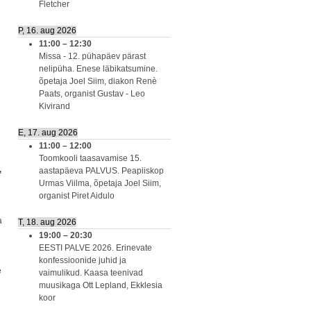
Fletcher
P, 16. aug 2026
11:00
–
12:30
Missa - 12. pühapäev pärast
nelipüha. Enese läbikatsumine.
õpetaja Joel Siim, diakon Renè
Paats, organist Gustav - Leo
Kivirand
E, 17. aug 2026
11:00
–
12:00
Toomkooli taasavamise 15.
,
aastapäeva PALVUS. Peapiiskop
Urmas Viilma, õpetaja Joel Siim,
organist Piret Aidulo
a
T, 18. aug 2026
19:00
–
20:30
EESTI PALVE 2026. Erinevate
konfessioonide juhid ja
e
vaimulikud. Kaasa teenivad
muusikaga Ott Lepland, Ekklesia
koor