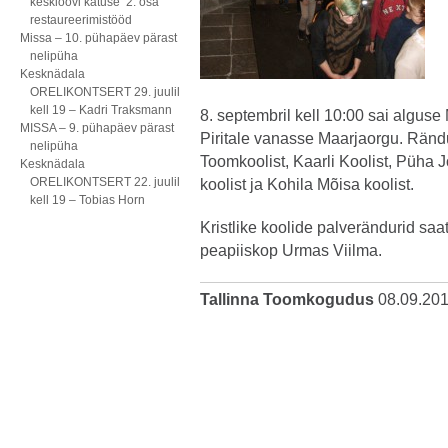
kesklöövi katuse 2. osa
restaureerimistööd
Missa – 10. pühapäev pärast
nelipüha
Kesknädala
ORELIKONTSERT 29. juulil
kell 19 – Kadri Traksmann
8. septembril kell 10:00 sai algus
MISSA – 9. pühapäev pärast
Piritale vanasse Maarjaorgu. Ränd
nelipüha
Toomkoolist, Kaarli Koolist, Püha 
Kesknädala
ORELIKONTSERT 22. juulil
koolist ja Kohila Mõisa koolist.
kell 19 – Tobias Horn
Kristlike koolide palverändurid saa
peapiiskop Urmas Viilma.
Tallinna Toomkogudus
08.09.20