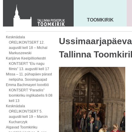
Toom-Kooli 6, 10130 TALLINN
tallinna.toom
@
eelk.ee
+372 644 4140
TOOMKIRIK
MAARJA KIRIK
Kesknädala
Ussimaarjapäeva
ORELIKONTSERT 12.
augustil kell 18 – Michal
Tallinna Toomkiri
Markuszewski
Karijärve Keelpilliorkestri
KONTSERT “Elu nagu
filmis” 13. augustil kell 17
Missa – 11. pühapäev pärast
nelipüha. Soosinguajad
Emma Bachmayeri loovtöö
KONTSERT “Paradiis”
toomkiriku inglikabelis 9.08
kell 13
Kesknädala
ORELIKONTSERT 5.
augustil kell 19 – Marcin
Kucharczyk
Algavad Toomkiriku