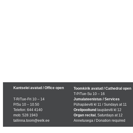
Kantselei avatud / Office open
Toomkirik avatud / Cathedral open
T-P/Tue-Su 10 – 16
T-R/Tue-Fri 10 – 14
Jumalateenistus / Services
P/Su 10 – 10.50
Pühapäeviti kl 11 / Sundays at 11
Telefon: 644 4140
Orelipooltund
laupäeviti kl 12
mob: 528 1943
Organ recital
, Saturdays at 12
tallinna.toom@eelk.ee
Annetusega / Donation required