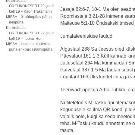
Kesknädala
ORELIKONTSERT 29. juulil
Jesaja 62:6-7, 10-1 Ma olen seadn
kell 19 – Kadri Traksmann
Roomlastele 3:21-28 Inimene saab 
MISSA – 9. pühapäev pärast
nelipüha
Matteuse 5:1-10 Õndsakskiitmised
Kesknädala
ORELIKONTSERT 22. juulil
Jumalateenistuse laulud:
kell 19 – Tobias Horn
MISSA – Issanda muutmise
Alguslaul 288 Sa Jeesus oled käs
püha ehk kirgastamispüha
Päevalaul 161 1-3 Küll kannab kind
Jutluselaul 264 Ma kummardan Si
Palvelaul 387 1-5 Ma laulan suust
Lõpulaul 163 Üks kindel linna ja va
Teenivad: õpetaja Arho Tuhkru, orga
Nutitelefonis M-Tasku äpi olemasol
kogudusele ka ilma QR-koodi pildi
vajalik pole, kuigi ka seda meetod
teha. M-Tasku kaudu annetamine o
tasuta.