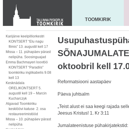
KONTAKT
Toom-Kooli 6, 10130 TALLINN
tallinna.toom
@
eelk.ee
TOOMKIRIK
MAARJA KIRIK
+372 644 4140
Karijärve keelpilliorkestri
Usupuhastuspüh
KONTSERT “Elu nagu
filmis” 13. augustil kell 17
SÕNAJUMALATEE
Missa – 11. pühapäev pärast
nelipüha. Soosinguajad
Emma Bachmayeri loovtöö
oktoobril kell 17
KONTSERT “Paradiis”
toomkiriku inglikabelis 9.08
kell 13
Reformatsiooni aastapäev
Kesknädala
ORELIKONTSERT 5.
augustil kell 19 – Marcin
Päeva juhtsalm
Kucharczyk
Algavad Toomkiriku
„Teist alust ei saa keegi rajada se
kesklöövi katuse 2. osa
Jeesus Kristus! 1. Kr 3:11
restaureerimistööd
Missa – 10. pühapäev pärast
nelipüha
Jumalateenistuse pühakirjatekstid: