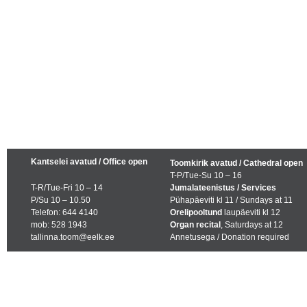
Kantselei avatud / Office open
Toomkirik avatud / Cathedral open
T-P/Tue-Su 10 – 16
T-R/Tue-Fri 10 – 14
Jumalateenistus / Services
P/Su 10 – 10.50
Pühapäeviti kl 11 / Sundays at 11
Telefon: 644 4140
Orelipooltund
laupäeviti kl 12
mob: 528 1943
Organ recital
, Saturdays at 12
tallinna.toom@eelk.ee
Annetusega / Donation required