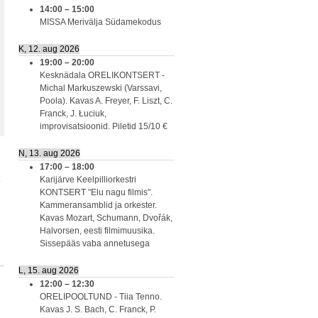
14:00
–
15:00
MISSA Merivälja Südamekodus
K, 12. aug 2026
19:00
–
20:00
Kesknädala ORELIKONTSERT -
Michal Markuszewski (Varssavi,
Poola). Kavas A. Freyer, F. Liszt, C.
Franck, J. Łuciuk,
improvisatsioonid. Piletid 15/10 €
N, 13. aug 2026
17:00
–
18:00
Karijärve Keelpilliorkestri
KONTSERT "Elu nagu filmis".
Kammeransamblid ja orkester.
Kavas Mozart, Schumann, Dvořák,
Halvorsen, eesti filmimuusika.
Sissepääs vaba annetusega
L, 15. aug 2026
12:00
–
12:30
ORELIPOOLTUND - Tiia Tenno.
Kavas J. S. Bach, C. Franck, P.