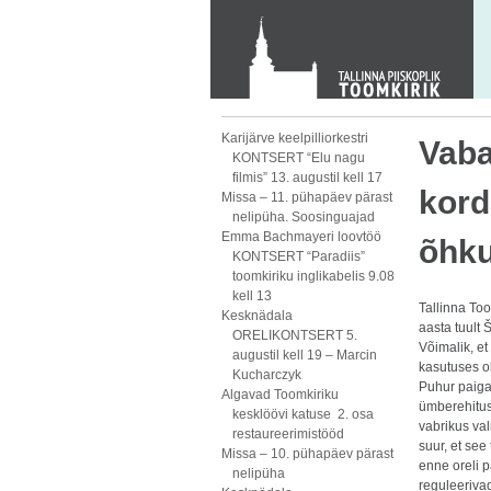
KONTAKT
Toom-Kooli 6, 10130 TALLINN
tallinna.toom
@
eelk.ee
+372 644 4140
Karijärve keelpilliorkestri
Vaba
KONTSERT “Elu nagu
filmis” 13. augustil kell 17
kord
Missa – 11. pühapäev pärast
nelipüha. Soosinguajad
Emma Bachmayeri loovtöö
õhku
KONTSERT “Paradiis”
toomkiriku inglikabelis 9.08
kell 13
Tallinna Too
Kesknädala
aasta tuult 
ORELIKONTSERT 5.
Võimalik, e
augustil kell 19 – Marcin
kasutuses ol
Kucharczyk
Puhur paigal
Algavad Toomkiriku
ümberehitus
kesklöövi katuse 2. osa
vabrikus val
restaureerimistööd
suur, et see
Missa – 10. pühapäev pärast
enne oreli p
nelipüha
reguleerivad