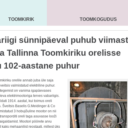
TOOMKIRIK
TOOMKOGUDUS
MAARJA KIRIK
SEENIORID
KOGU
riigi sünnipäeval puhub viimas
a Tallinna Toomkiriku orelisse
 102-aastane puhur
mkiriku orelile annab juba üle saja
Šveitsis valmistatud elektriline puhur.
t tegemist on vanima igapäevases
eva elektrimootoriga terves vabariigis.
dati 1914. aastal, kui toimus oreli
. Šveitsis Baselis G.Meidinger & Co
mistatud 3 hobujõuline mootor on nii
 transporditi oreli taga asuvasse looži
aigaldamist. Mootori pöörete arvu
 kaks mehaanilist reostaati, millest üks