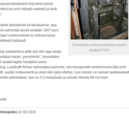
juvat käivitamist ning teine piirab
deid kui orel mängib vaikselt ja tuult
m.
abrik eksisteerib ka tänapäeval, aga
id valmistati ainult aastatel 1907 kuni
geri orelimootorid on erilised kuna
tiliselt hääletult.
Toomkiriku vana orelisulane-puhur
aastast 1914
iigi aastapäeva jääb see üle saja aasta
asutatud masin „pensionile“, loovutades
 aastat tagasi hangitud uuele
g. Laukhuffi firmas valmistatud puhurile, mis transporditi mootoriruumi läbi oreli
998. aastal restaureeriti ja viled olid välja võetud. Uus mootor on samuti spetsiaalselt
relile valmistatud, see on 4,5 hobujõudu ja annab minutis 68 m3 tuult.
väli
oomkogudus
22.02.2016