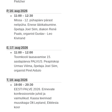
Fletcher
P, 16. aug 2026
11:00
–
12:30
Missa - 12. pühapäev pärast
nelipüha. Enese läbikatsumine.
õpetaja Joel Siim, diakon Renè
Paats, organist Gustav - Leo
Kivirand
E, 17. aug 2026
11:00
–
12:00
Toomkooli taasavamise 15.
aastapäeva PALVUS. Peapiiskop
Urmas Viilma, õpetaja Joel Siim,
organist Piret Aidulo
T, 18. aug 2026
19:00
–
20:30
EESTI PALVE 2026. Erinevate
konfessioonide juhid ja
vaimulikud. Kaasa teenivad
muusikaga Ott Lepland, Ekklesia
koor