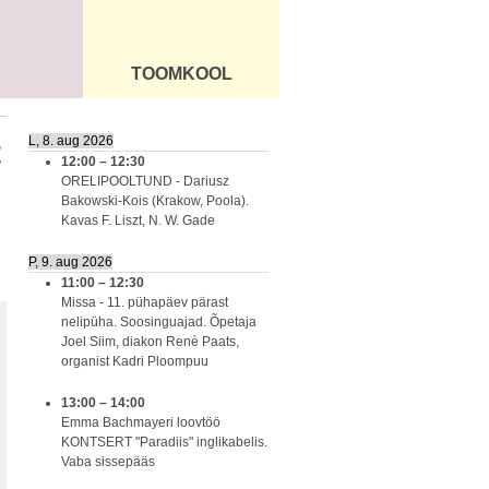
TOOMKOOL
DUS
ÜLDINFO
L, 8. aug 2026
t
12:00
–
12:30
ORELIPOOLTUND - Dariusz
Bakowski-Kois (Krakow, Poola).
Kavas F. Liszt, N. W. Gade
P, 9. aug 2026
11:00
–
12:30
Missa - 11. pühapäev pärast
nelipüha. Soosinguajad. Õpetaja
Joel Siim, diakon Renè Paats,
organist Kadri Ploompuu
13:00
–
14:00
Emma Bachmayeri loovtöö
KONTSERT "Paradiis" inglikabelis.
Vaba sissepääs