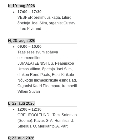
K, 19. aug 2026
17:00
–
17:30
VESPER orelimuusikaga. Liturg
õpetaja Joel Siim, organist Gustav
- Leo Kivirand
N, 20. aug 2026
09:00
–
10:00
Taasiseseisvumispäeva
oikumeeniline
JUMALATEENISTUS. Peapiiskop
Urmas Viilma, õpetaja Joel Siim,
diakon Renè Paats, Eesti Kirikute
Nõukogu liikmeskirikute esindajad.
Organist Kadri Ploompuu, trompetil
Villem Süvari
L, 22. aug 2026
12:00
–
12:30
ORELIPOOLTUND - Tomi Satomaa
(Soome). Kavas G. A. Homilius, J.
Sibelius, O. Merikanto, A. Pärt
P, 23. aug 2026