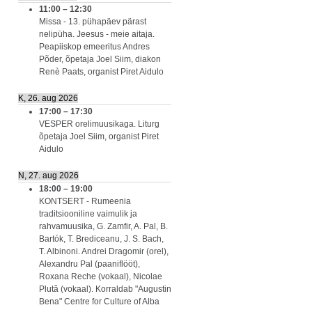
11:00
–
12:30
Missa - 13. pühapäev pärast
nelipüha. Jeesus - meie aitaja.
Peapiiskop emeeritus Andres
Põder, õpetaja Joel Siim, diakon
Renè Paats, organist Piret Aidulo
K, 26. aug 2026
17:00
–
17:30
VESPER orelimuusikaga. Liturg
õpetaja Joel Siim, organist Piret
Aidulo
N, 27. aug 2026
18:00
–
19:00
KONTSERT - Rumeenia
traditsiooniline vaimulik ja
rahvamuusika, G. Zamfir, A. Pal, B.
Bartók, T. Brediceanu, J. S. Bach,
T. Albinoni. Andrei Dragomir (orel),
Alexandru Pal (paaniflööt),
Roxana Reche (vokaal), Nicolae
Plută (vokaal). Korraldab "Augustin
Bena" Centre for Culture of Alba