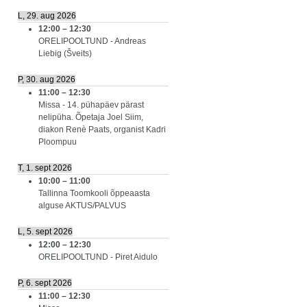
L, 29. aug 2026
12:00
–
12:30
ORELIPOOLTUND - Andreas
Liebig (Šveits)
P, 30. aug 2026
11:00
–
12:30
Missa - 14. pühapäev pärast
nelipüha. Õpetaja Joel Siim,
diakon Renè Paats, organist Kadri
Ploompuu
T, 1. sept 2026
10:00
–
11:00
Tallinna Toomkooli õppeaasta
alguse AKTUS/PALVUS
L, 5. sept 2026
12:00
–
12:30
ORELIPOOLTUND - Piret Aidulo
P, 6. sept 2026
11:00
–
12:30