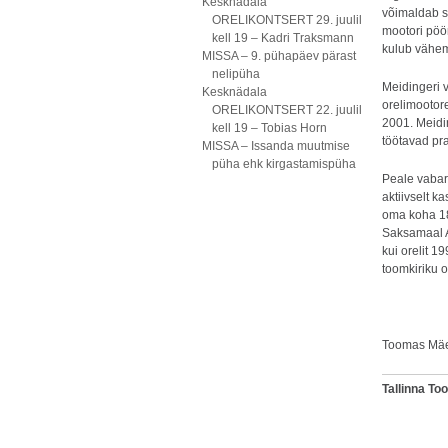
Kesknädala
võimaldab su
ORELIKONTSERT 29. juulil
mootori pöör
kell 19 – Kadri Traksmann
kulub vähe
MISSA – 9. pühapäev pärast
nelipüha
Meidingeri v
Kesknädala
orelimootore
ORELIKONTSERT 22. juulil
2001. Meidin
kell 19 – Tobias Horn
töötavad prak
MISSA – Issanda muutmise
püha ehk kirgastamispüha
Peale vabar
aktiivselt k
oma koha 18
Saksamaal Au
kui orelit 1
toomkiriku o
Toomas Mäe
Tallinna T