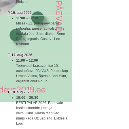
Fletcher
P, 16. aug 2026
11:00
–
12:30
Missa - 12. pühapäev pärast
nelipüha. Enese läbikatsumine.
õpetaja Joel Siim, diakon Renè
Paats, organist Gustav - Leo
Kivirand
E, 17. aug 2026
11:00
–
12:00
Toomkooli taasavamise 15.
aastapäeva PALVUS. Peapiiskop
Urmas Viilma, õpetaja Joel Siim,
organist Piret Aidulo
T, 18. aug 2026
19:00
–
20:30
EESTI PALVE 2026. Erinevate
konfessioonide juhid ja
vaimulikud. Kaasa teenivad
muusikaga Ott Lepland, Ekklesia
koor