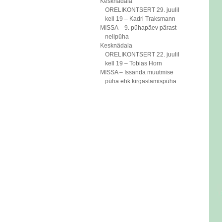
Kesknädala
ORELIKONTSERT 29. juulil
kell 19 – Kadri Traksmann
MISSA – 9. pühapäev pärast
nelipüha
Kesknädala
ORELIKONTSERT 22. juulil
kell 19 – Tobias Horn
MISSA – Issanda muutmise
püha ehk kirgastamispüha