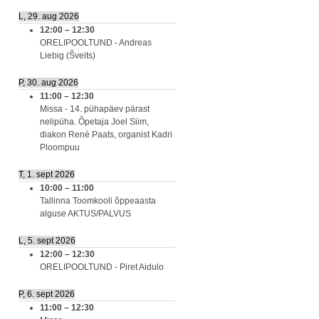
L, 29. aug 2026
12:00
–
12:30
ORELIPOOLTUND - Andreas
Liebig (Šveits)
P, 30. aug 2026
11:00
–
12:30
Missa - 14. pühapäev pärast
nelipüha. Õpetaja Joel Siim,
diakon Renè Paats, organist Kadri
Ploompuu
T, 1. sept 2026
10:00
–
11:00
Tallinna Toomkooli õppeaasta
alguse AKTUS/PALVUS
L, 5. sept 2026
12:00
–
12:30
ORELIPOOLTUND - Piret Aidulo
P, 6. sept 2026
11:00
–
12:30