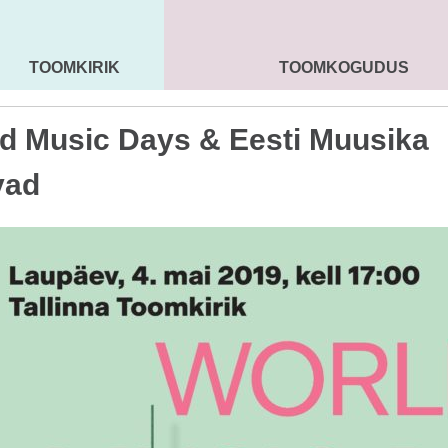
TOOMKIRIK
TOOMKOGUDUS
MAARJA KIRIK
SEENIORID
KOGU
d Music Days & Eesti Muusika
vad