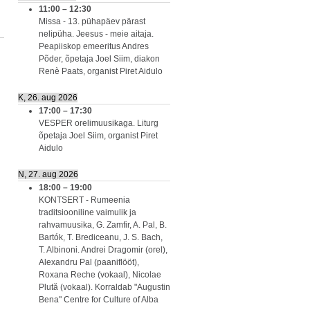
11:00
–
12:30
Missa - 13. pühapäev pärast
nelipüha. Jeesus - meie aitaja.
Peapiiskop emeeritus Andres
Põder, õpetaja Joel Siim, diakon
Renè Paats, organist Piret Aidulo
K, 26. aug 2026
17:00
–
17:30
VESPER orelimuusikaga. Liturg
õpetaja Joel Siim, organist Piret
Aidulo
N, 27. aug 2026
18:00
–
19:00
KONTSERT - Rumeenia
traditsiooniline vaimulik ja
rahvamuusika, G. Zamfir, A. Pal, B.
Bartók, T. Brediceanu, J. S. Bach,
T. Albinoni. Andrei Dragomir (orel),
Alexandru Pal (paaniflööt),
Roxana Reche (vokaal), Nicolae
Plută (vokaal). Korraldab "Augustin
Bena" Centre for Culture of Alba