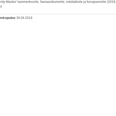
inity Mantra“ kammerkoorile, šamaanitrummile, retsiitatiivile ja fonogrammile (2019,
e)
oomkogudus
30.04.2019