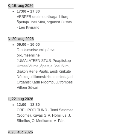
K, 19. aug 2026
17:00
–
17:30
VESPER orelimuusikaga. Liturg
õpetaja Joel Siim, organist Gustav
- Leo Kivirand
N, 20. aug 2026
09:00
–
10:00
Taasiseseisvumispäeva
oikumeeniline
JUMALATEENISTUS. Peapiiskop
Urmas Viilma, õpetaja Joel Siim,
diakon Renè Paats, Eesti Kirikute
Nõukogu liikmeskirikute esindajad.
Organist Kadri Ploompuu, trompetil
Villem Süvari
L, 22. aug 2026
12:00
–
12:30
ORELIPOOLTUND - Tomi Satomaa
(Soome). Kavas G. A. Homilius, J.
Sibelius, O. Merikanto, A. Pärt
P, 23. aug 2026