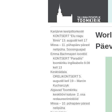
KONTAKT
Toom-Kooli 6, 10130 TALLINN
tallinna.toom
@
eelk.ee
+372 644 4140
Karijärve keelpilliorkestri
Worl
KONTSERT “Elu nagu
filmis” 13. augustil kell 17
Päe
Missa – 11. pühapäev pärast
nelipüha. Soosinguajad
Emma Bachmayeri loovtöö
KONTSERT “Paradiis”
toomkiriku inglikabelis 9.08
kell 13
Kesknädala
ORELIKONTSERT 5.
augustil kell 19 – Marcin
Kucharczyk
Algavad Toomkiriku
kesklöövi katuse 2. osa
restaureerimistööd
Missa – 10. pühapäev pärast
nelipüha