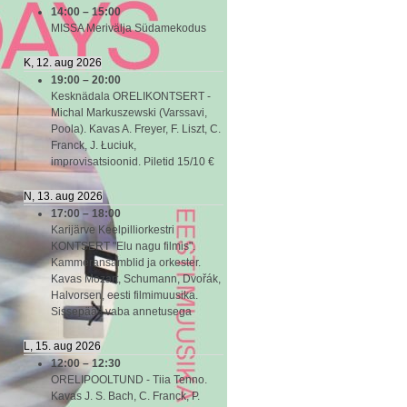
14:00
–
15:00
MISSA Merivälja Südamekodus
K, 12. aug 2026
19:00
–
20:00
Kesknädala ORELIKONTSERT -
Michal Markuszewski (Varssavi,
Poola). Kavas A. Freyer, F. Liszt, C.
Franck, J. Łuciuk,
improvisatsioonid. Piletid 15/10 €
N, 13. aug 2026
17:00
–
18:00
Karijärve Keelpilliorkestri
KONTSERT "Elu nagu filmis".
Kammeransamblid ja orkester.
Kavas Mozart, Schumann, Dvořák,
Halvorsen, eesti filmimuusika.
Sissepääs vaba annetusega
L, 15. aug 2026
12:00
–
12:30
ORELIPOOLTUND - Tiia Tenno.
Kavas J. S. Bach, C. Franck, P.