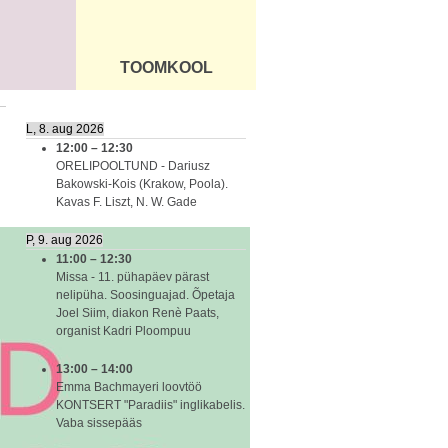
TOOMKOOL
DUS
ÜLDINFO
L, 8. aug 2026
12:00
–
12:30
ORELIPOOLTUND - Dariusz
Bakowski-Kois (Krakow, Poola).
Kavas F. Liszt, N. W. Gade
P, 9. aug 2026
11:00
–
12:30
Missa - 11. pühapäev pärast
nelipüha. Soosinguajad. Õpetaja
Joel Siim, diakon Renè Paats,
organist Kadri Ploompuu
13:00
–
14:00
Emma Bachmayeri loovtöö
KONTSERT "Paradiis" inglikabelis.
Vaba sissepääs