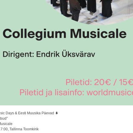
sic Days & Eesti Muusika Päevad 🌲
tsud”
usicale
 17:00, Tallinna Toomkirik