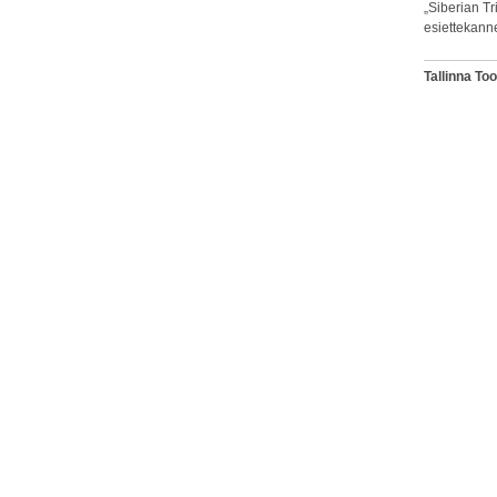
„Siberian Tr
esiettekann
Tallinna T