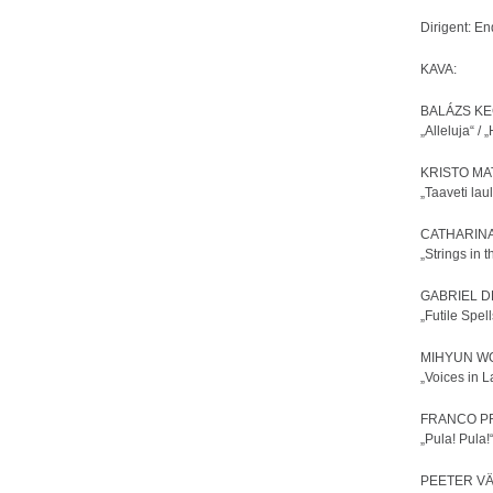
Dirigent: E
KAVA:
BALÁZS KECS
„Alleluja“ /
KRISTO MATS
„Taaveti lau
CATHARINA P
„Strings in 
GABRIEL D
„Futile Spel
MIHYUN WOO
„Voices in 
FRANCO PRI
„Pula! Pula!
PEETER VÄH