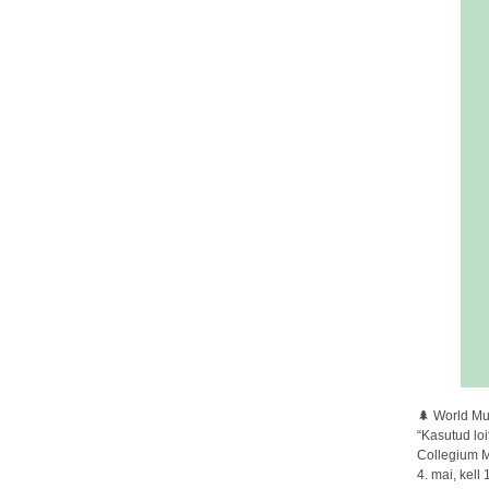
🌲 World Mu
“Kasutud loi
Collegium M
4. mai, kell