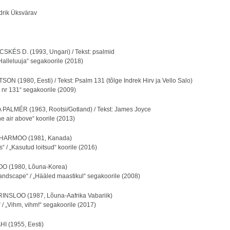
ndrik Üksvärav
KÉS D. (1993, Ungari) / Tekst: psalmid
 „Halleluuja“ segakoorile (2018)
ON (1980, Eesti) / Tekst: Psalm 131 (tõlge Indrek Hirv ja Vello Salo)
l nr 131“ segakoorile (2009)
ALMÉR (1963, Rootsi/Gotland) / Tekst: James Joyce
the air above“ koorile (2013)
HARMOO (1981, Kanada)
ls“ / „Kasutud loitsud“ koorile (2016)
 (1980, Lõuna-Korea)
Landscape“ / „Hääled maastikul“ segakoorile (2008)
NSLOO (1987, Lõuna-Aafrika Vabariik)
“ / „Vihm, vihm!“ segakoorile (2017)
I (1955, Eesti)