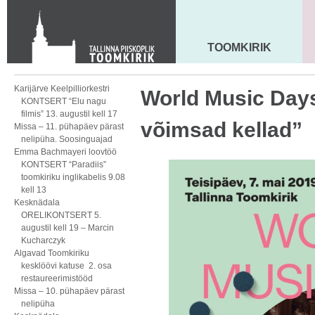
KONTAKT
Toom-Kooli 6, 10130 TALLINN
tallinna.toom
@
eelk.ee
TOOMKIRIK
MAARJA KIRIK
+372 644 4140
Karijärve Keelpilliorkestri
World Music Days
KONTSERT “Elu nagu
filmis” 13. augustil kell 17
võimsad kellad”
Missa – 11. pühapäev pärast
nelipüha. Soosinguajad
Emma Bachmayeri loovtöö
KONTSERT “Paradiis”
toomkiriku inglikabelis 9.08
kell 13
Kesknädala
ORELIKONTSERT 5.
augustil kell 19 – Marcin
Kucharczyk
Algavad Toomkiriku
kesklöövi katuse 2. osa
restaureerimistööd
Missa – 10. pühapäev pärast
nelipüha