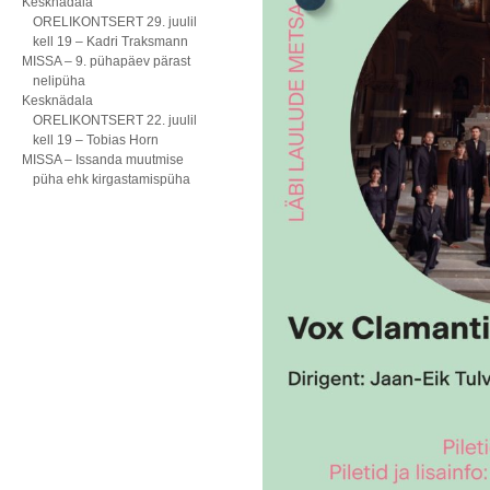
Kesknädala
ORELIKONTSERT 29. juulil
kell 19 – Kadri Traksmann
MISSA – 9. pühapäev pärast
nelipüha
Kesknädala
ORELIKONTSERT 22. juulil
kell 19 – Tobias Horn
MISSA – Issanda muutmise
püha ehk kirgastamispüha