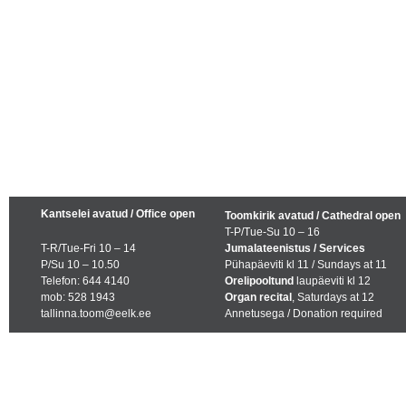
Kantselei avatud / Office open
Toomkirik avatud / Cathedral open
T-P/Tue-Su 10 – 16
T-R/Tue-Fri 10 – 14
Jumalateenistus / Services
P/Su 10 – 10.50
Pühapäeviti kl 11 / Sundays at 11
Telefon: 644 4140
Orelipooltund
laupäeviti kl 12
mob: 528 1943
Organ recital
, Saturdays at 12
tallinna.toom@eelk.ee
Annetusega / Donation required