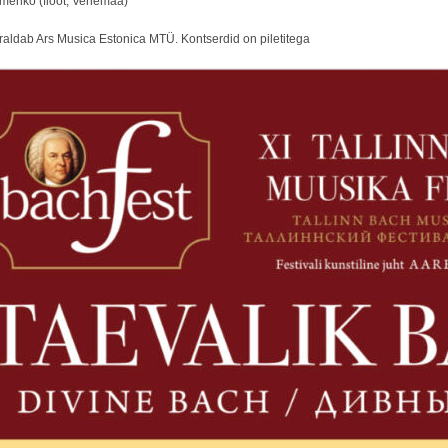
menko (flööt, Venemaa)
rraldab Ars Musica Estonica MTÜ. Kontserdid on piletitega