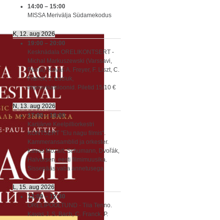
14:00
–
15:00
MISSA Merivälja Südamekodus
K, 12. aug 2026
19:00
–
20:00
Kesknädala ORELIKONTSERT -
Michal Markuszewski (Varssavi,
Poola). Kavas A. Freyer, F. Liszt, C.
Franck, J. Łuciuk,
improvisatsioonid. Piletid 15/10 €
N, 13. aug 2026
17:00
–
18:00
Karijärve Keelpilliorkestri
KONTSERT "Elu nagu filmis".
Kammeransamblid ja orkester.
Kavas Mozart, Schumann, Dvořák,
Halvorsen, eesti filmimuusika.
Sissepääs vaba annetusega
L, 15. aug 2026
12:00
–
12:30
ORELIPOOLTUND - Tiia Tenno.
Kavas J. S. Bach, C. Franck, P.