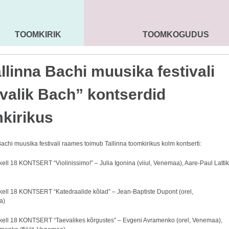
TOOMKIRIK
TOOMKOGUDUS
MAARJA KIRIK
SEENIORID
KOGU
allinna Bachi muusika festivali
valik Bach” kontserdid
kirikus
Bachi muusika festivali raames toimub Tallinna toomkirikus kolm kontserti:
 kell 18 KONTSERT “Violinissimo!” – Julia Igonina (viiul, Venemaa), Aare-Paul Lattik
l kell 18 KONTSERT “Katedraalide kõlad” – Jean-Baptiste Dupont (orel,
a)
l kell 18 KONTSERT “Taevalikes kõrgustes” – Evgeni Avramenko (orel, Venemaa),