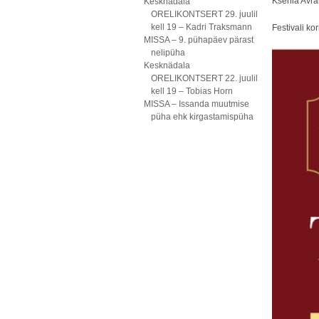
Ksenia Avra
Kesknädala
ORELIKONTSERT 29. juulil
kell 19 – Kadri Traksmann
Festivali ko
MISSA – 9. pühapäev pärast
nelipüha
Kesknädala
ORELIKONTSERT 22. juulil
kell 19 – Tobias Horn
MISSA – Issanda muutmise
püha ehk kirgastamispüha