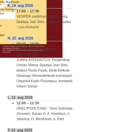
K, 19. aug 2026
17:00
–
17:30
VESPER orelimuusikaga. Liturg
õpetaja Joel Siim, organist Gustav
- Leo Kivirand
N, 20. aug 2026
09:00
–
10:00
Taasiseseisvumispäeva
oikumeeniline
JUMALATEENISTUS. Peapiiskop
Urmas Viilma, õpetaja Joel Siim,
diakon Renè Paats, Eesti Kirikute
Nõukogu liikmeskirikute esindajad.
Organist Kadri Ploompuu, trompetil
Villem Süvari
L, 22. aug 2026
12:00
–
12:30
ORELIPOOLTUND - Tomi Satomaa
(Soome). Kavas G. A. Homilius, J.
Sibelius, O. Merikanto, A. Pärt
P, 23. aug 2026