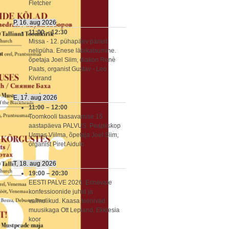
Fletcher
P, 16. aug 2026
11:00
–
12:30
Missa - 12. pühapäev pärast
nelipüha. Enese läbikatsumine.
õpetaja Joel Siim, diakon Renè
Paats, organist Gustav - Leo
Kivirand
E, 17. aug 2026
11:00
–
12:00
Toomkooli taasavamise 15.
aastapäeva PALVUS. Peapiiskop
Urmas Viilma, õpetaja Joel Siim,
organist Piret Aidulo
T, 18. aug 2026
19:00
–
20:30
EESTI PALVE 2026. Erinevate
konfessioonide juhid ja
vaimulikud. Kaasa teenivad
muusikaga Ott Lepland, Ekklesia
koor