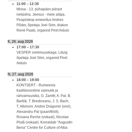
11:00
–
12:30
Missa - 13. pühapäev pärast
nelipüha. Jeesus - meie aitaja.
Peapiiskop emeeritus Andres
Põder, õpetaja Joel Siim, diakon
Renè Paats, organist Piret Aidulo
K, 26. aug 2026
17:00
–
17:30
VESPER orelimuusikaga. Liturg
õpetaja Joel Siim, organist Piret
Aidulo
N, 27. aug 2026
18:00
–
19:00
KONTSERT - Rumeenia
traditsiooniline vaimulik ja
rahvamuusika, G. Zamfir, A. Pal, B.
Bartók, T. Brediceanu, J. S. Bach,
T. Albinoni. Andrei Dragomir (orel),
Alexandru Pal (paaniflööt),
Roxana Reche (vokaal), Nicolae
Plută (vokaal). Korraldab "Augustin
Bena" Centre for Culture of Alba