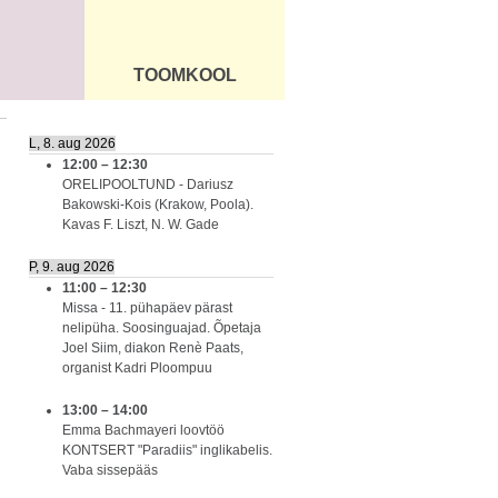
TOOMKOOL
DUS
ÜLDINFO
L, 8. aug 2026
12:00
–
12:30
ORELIPOOLTUND - Dariusz
Bakowski-Kois (Krakow, Poola).
Kavas F. Liszt, N. W. Gade
P, 9. aug 2026
11:00
–
12:30
Missa - 11. pühapäev pärast
nelipüha. Soosinguajad. Õpetaja
Joel Siim, diakon Renè Paats,
organist Kadri Ploompuu
13:00
–
14:00
Emma Bachmayeri loovtöö
KONTSERT "Paradiis" inglikabelis.
Vaba sissepääs