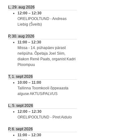
L, 29. aug 2026
12:00
–
12:30
ORELIPOOLTUND - Andreas
Liebig (Šveits)
P, 30. aug 2026
11:00
–
12:30
Missa - 14. pühapäev pärast
nelipüha. Õpetaja Joel Siim,
diakon Renè Paats, organist Kadri
Ploompuu
T, 1. sept 2026
10:00
–
11:00
Tallinna Toomkooli õppeaasta
alguse AKTUS/PALVUS
L, 5. sept 2026
12:00
–
12:30
ORELIPOOLTUND - Piret Aidulo
P, 6. sept 2026
11:00
–
12:30