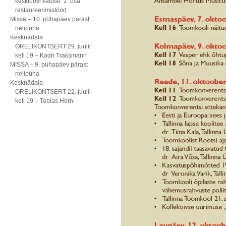
kesklöövi katuse 2. osa
restaureerimistööd
Missa – 10. pühapäev pärast
nelipüha
Kesknädala
ORELIKONTSERT 29. juulil
kell 19 – Kadri Traksmann
MISSA – 9. pühapäev pärast
nelipüha
Kesknädala
ORELIKONTSERT 22. juulil
kell 19 – Tobias Horn