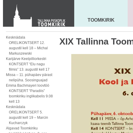
Toom-Kooli 6, 10130 TALLINN
tallinna.toom
@
eelk.ee
+372 644 4140
TOOMKIRIK
MAARJA KIRIK
Kesknädala
XIX Tallinna To
ORELIKONTSERT 12.
augustil kell 18 – Michal
Markuszewski
Karijärve Keelpilliorkestri
KONTSERT “Elu nagu
filmis” 13. augustil kell 17
Missa – 11. pühapäev pärast
nelipüha. Soosinguajad
Emma Bachmayeri loovtöö
KONTSERT “Paradiis”
toomkiriku inglikabelis 9.08
kell 13
Kesknädala
ORELIKONTSERT 5.
augustil kell 19 – Marcin
Kucharczyk
Algavad Toomkiriku