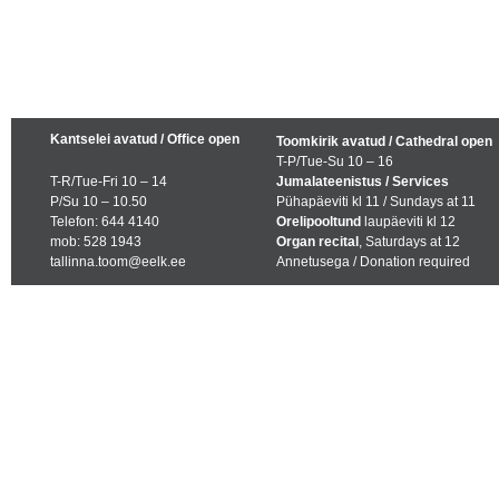
Kantselei avatud / Office open
Toomkirik avatud / Cathedral open
T-P/Tue-Su 10 – 16
T-R/Tue-Fri 10 – 14
Jumalateenistus / Services
P/Su 10 – 10.50
Pühapäeviti kl 11 / Sundays at 11
Telefon: 644 4140
Orelipooltund
laupäeviti kl 12
mob: 528 1943
Organ recital
, Saturdays at 12
tallinna.toom@eelk.ee
Annetusega / Donation required