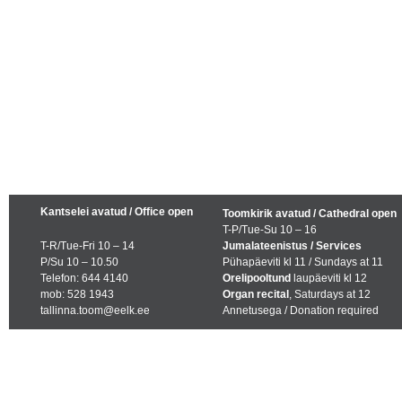
Kantselei avatud / Office open
Toomkirik avatud / Cathedral open
T-P/Tue-Su 10 – 16
T-R/Tue-Fri 10 – 14
Jumalateenistus / Services
P/Su 10 – 10.50
Pühapäeviti kl 11 / Sundays at 11
Telefon: 644 4140
Orelipooltund
laupäeviti kl 12
mob: 528 1943
Organ recital
, Saturdays at 12
tallinna.toom@eelk.ee
Annetusega / Donation required