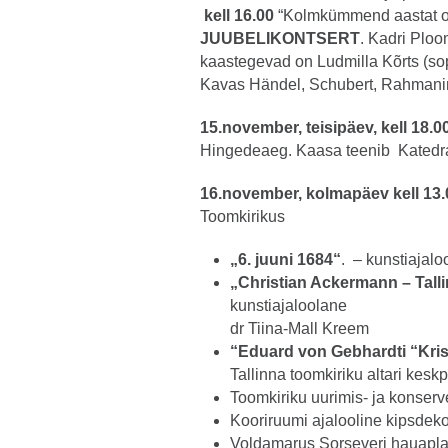
kell 16.00
“Kolmkümmend aastat orel
JUUBELIKONTSERT
. Kadri Ploo
kaastegevad on Ludmilla Kõrts (sop
Kavas Händel, Schubert, Rahmanino
15.november, teisipäev, kell 18.0
Hingedeaeg. Kaasa teenib Katedr
16.november, kolmapäev kell
Toomkirikus
„6. juuni 1684“
. – kunstiajal
„Christian Ackermann – Talli
kunstiajaloolane
dr Tiina-Mall Kreem
“Eduard von Gebhardti “Krist
Tallinna toomkiriku altari kesk
Toomkiriku uurimis- ja konser
Kooriruumi ajalooline kipsdek
Voldamarus Sorseveri hauapla