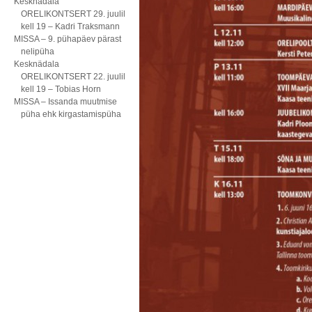
Kesknädala
ORELIKONTSERT 29. juulil
kell 19 – Kadri Traksmann
MISSA – 9. pühapäev pärast
nelipüha
Kesknädala
ORELIKONTSERT 22. juulil
kell 19 – Tobias Horn
MISSA – Issanda muutmise
püha ehk kirgastamispüha