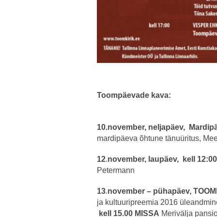
Toompäevade kava:
10.november, neljapäev, Mardipä
mardipäeva õhtune tänuüritus, Meeli
12
.
november, laupäev, kell 12:0
Petermann
13
.
november – pühapäev, TO
ja kultuuripreemia 2016 üleandmin
kell 15.00 MISSA
Merivälja pansi