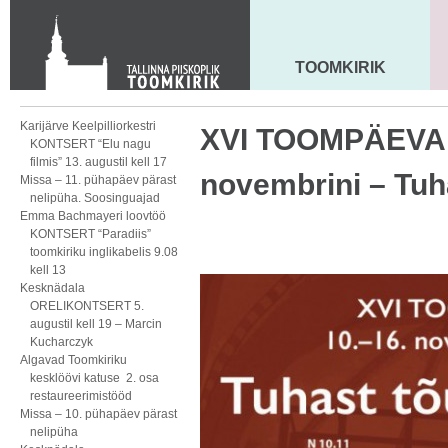
KONTAKT
Toom-Kooli 6, 10130 TALLINN
tallinna.toom
@
eelk.ee
TOOMKIRIK
MAARJA KIRIK
+372 644 4140
Karijärve Keelpilliorkestri
XVI TOOMPÄEVAD
KONTSERT “Elu nagu
filmis” 13. augustil kell 17
novembrini – Tuh
Missa – 11. pühapäev pärast
nelipüha. Soosinguajad
Emma Bachmayeri loovtöö
KONTSERT “Paradiis”
toomkiriku inglikabelis 9.08
kell 13
Kesknädala
ORELIKONTSERT 5.
augustil kell 19 – Marcin
Kucharczyk
Algavad Toomkiriku
kesklöövi katuse 2. osa
restaureerimistööd
Missa – 10. pühapäev pärast
nelipüha