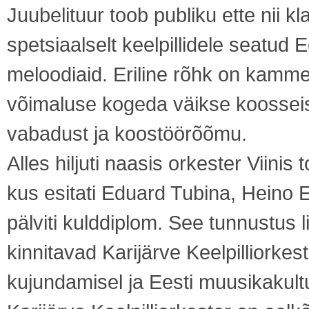
Juubelituur toob publiku ette nii k
spetsiaalselt keelpillidele seatud E
meloodiaid. Eriline rõhk on kamme
võimaluse kogeda väikse koosseisu
vabadust ja koostöörõõmu.
Alles hiljuti naasis orkester Viinis 
kus esitati Eduard Tubina, Heino E
pälviti kulddiplom. See tunnustus 
kinnitavad Karijärve Keelpilliorkest
kujundamisel ja Eesti muusikakult