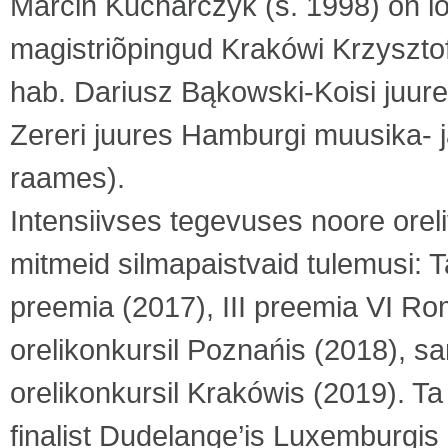
Marcin Kucharczyk (s. 1998) on lõ
magistriõpingud Krakówi Krzysztof
hab. Dariusz Bąkowski-Koisi juure
Zereri juures Hamburgi muusika- 
raames).
Intensiivses tegevuses noore orel
mitmeid silmapaistvaid tulemusi: T
preemia (2017), III preemia VI 
orelikonkursil Poznańis (2018), s
orelikonkursil Krakówis (2019). Ta 
finalist Dudelange’is Luxemburgis 