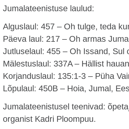
Jumalateenistuse laulud:
Alguslaul: 457 – Oh tulge, teda 
Päeva laul: 217 – Oh armas Jumal
Jutluselaul: 455 – Oh Issand, Sul
Mälestuslaul: 337A – Hällist hauan
Korjanduslaul: 135:1-3 – Püha Vai
Lõpulaul: 450B – Hoia, Jumal, Eest
Jumalateenistusel teenivad: õpeta
organist Kadri Ploompuu.