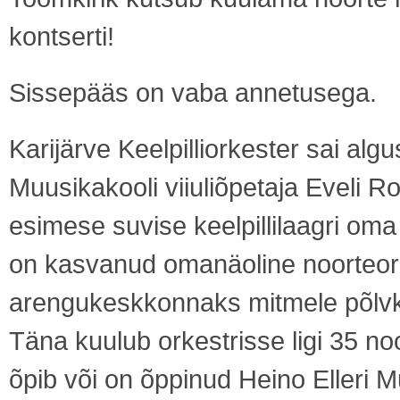
kontserti!
Sissepääs on vaba annetusega.
Karijärve Keelpilliorkester sai alg
Muusikakooli viiuliõpetaja Eveli 
esimese suvise keelpillilaagri oma 
on kasvanud omanäoline noorteork
arengukeskkonnaks mitmele põlvk
Täna kuulub orkestrisse ligi 35 n
õpib või on õppinud Heino Elleri 