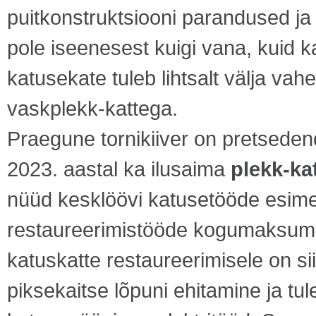
puitkonstruktsiooni parandused ja
pole iseenesest kuigi vana, kuid ka
katusekate tuleb lihtsalt välja vah
vaskplekk-kattega.
Praegune tornikiiver on pretsedendi
2023. aastal ka ilusaima
plekk-ka
nüüd kesklöövi katusetööde esim
restaureerimistööde kogumaksumu
katuskatte restaureerimisele on si
piksekaitse lõpuni ehitamine ja t