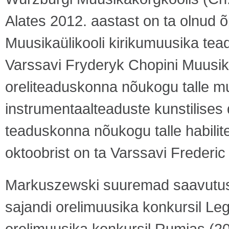
Alates 2012. aastast on ta olnud 
Muusikaülikooli kirikumuusika tea
Varssavi Fryderyk Chopini Muusikaül
oreliteaduskonna nõukogu talle mu
instrumentaalteaduste kunstilises 
teaduskonna nõukogu talle habiliteer
oktoobrist on ta Varssavi Frederi
Markuszewski suuremad saavutus
sajandi orelimuusika konkursil Leg
orelimuusika konkursil Rumias (200