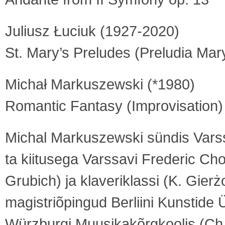
Juliusz Łuciuk (1927-2020)
St. Mary’s Preludes (Preludia Mar
Michał Markuszewski (*1980)
Romantic Fantasy (Improvisation)
Michal Markuszewski sündis Varssa
ta kiitusega Varssavi Frederic Ch
Grubich) ja klaveriklassi (K. Gierż
magistriõpingud Berliini Kunstide Ü
Würzburgi Muusikakõrgkoolis (Ch.