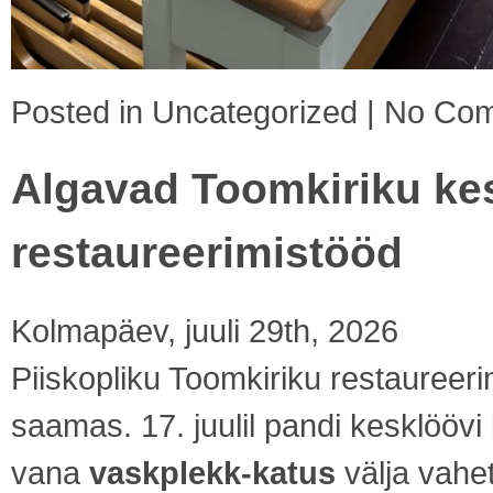
Posted in
Uncategorized
|
No Com
Algavad Toomkiriku kes
restaureerimistööd
Kolmapäev, juuli 29th, 2026
Piiskopliku Toomkiriku restaureer
saamas. 17. juulil pandi kesklöövi 
vana
vaskplekk-katus
välja vahet