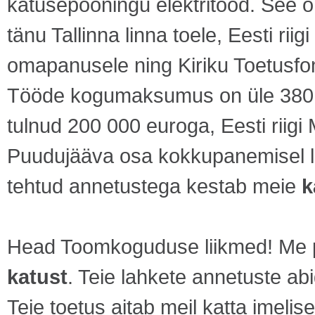
katusepööningu elektritööd. See
tänu Tallinna linna toele, Eesti ri
omapanusele ning Kiriku Toetusfon
Tööde kogumaksumus on üle 380 00
tulnud 200 000 euroga, Eesti riig
Puudujääva osa kokkupanemisel lo
tehtud annetustega kestab meie
k
Head Toomkoguduse liikmed! Me pa
katust
. Teie lahkete annetuste ab
Teie toetus aitab meil katta imeli