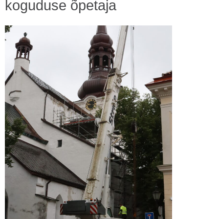
koguduse õpetaja