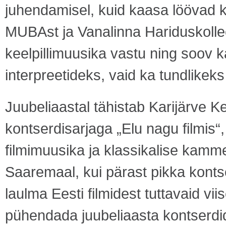
juhendamisel, kuid kaasa löövad k
MUBAst ja Vanalinna Hariduskolle
keelpillimuusika vastu ning soov ka
interpreetideks, vaid ka tundlikek
Juubeliaastal tähistab Karijärve K
kontserdisarjaga „Elu nagu filmis
filmimuusika ja klassikalise kam
Saaremaal, kui pärast pikka konts
laulma Eesti filmidest tuttavaid vi
pühendada juubeliaasta kontserdid 