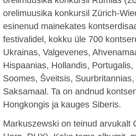
orelimuusika konkursil Zürich-Wi
esinenud mainekates kontserdisaal
festivalidel, kokku üle 700 kontse
Ukrainas, Valgevenes, Ahvenamaal
Hispaanias, Hollandis, Portugalis
Soomes, Šveitsis, Suurbritannias, 
Saksamaal. Ta on andnud kontsert
Hongkongis ja kauges Siberis.
Markuszewski on teinud arvukalt 