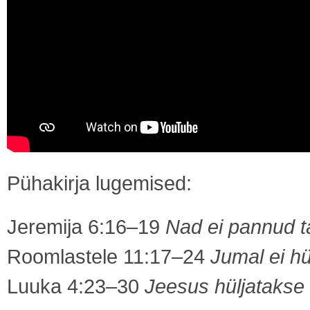
Pühakirja lugemised:
Jeremija 6:16–19
Nad ei pannud t
Roomlastele 11:17–24
Jumal ei hül
Luuka 4:23–30
Jeesus hüljataks