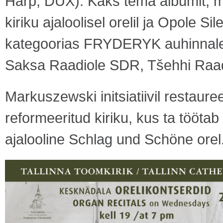
Harp, DUX). Kaks tema albumit, m
kiriku ajaloolisel orelil ja Opole Si
kategoorias FRYDERYK auhinnale.
Saksa Raadiole SDR, Tšehhi Raadio
Markuszewski initsiatiivil restaure
reformeeritud kiriku, kus ta töötab
ajalooline Schlag und Schöne orel