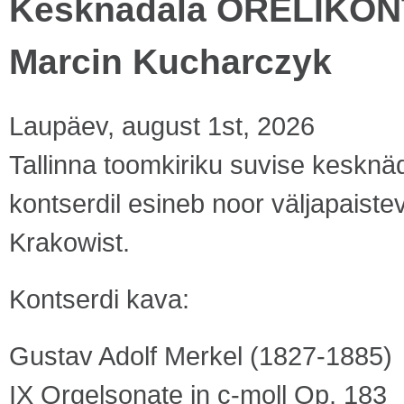
Kesknädala ORELIKONTS
Marcin Kucharczyk
Laupäev, august 1st, 2026
Tallinna toomkiriku suvise kesknäda
kontserdil esineb noor väljapaist
Krakowist.
Kontserdi kava:
Gustav Adolf Merkel (1827-1885)
IX Orgelsonate in c-moll Op. 183