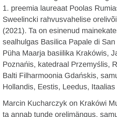
1. preemia laureaat Poolas Rumias
Sweelincki rahvusvahelise orelivõ
(2021). Ta on esinenud mainekate
sealhulgas Basilica Papale di San P
Püha Maarja basiilika Krakówis, Ja
Poznańis, katedraal Przemyślis, R
Balti Filharmoonia Gdańskis, samut
Hollandis, Eestis, Leedus, Itaalias
Marcin Kucharczyk on Krakówi Mu
ta annab tunde orelimängus, samut