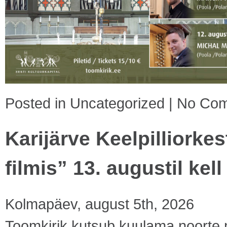
Posted in
Uncategorized
|
No Com
Karijärve Keelpilliork
filmis” 13. augustil kell
Kolmapäev, august 5th, 2026
Toomkirik kutsub kuulama noorte mu