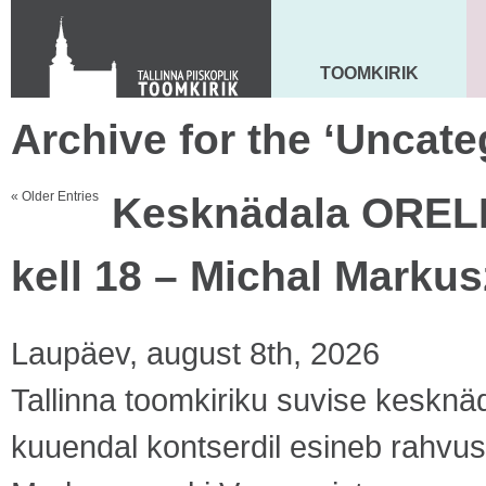
Toom-Kooli 6, 10130 TALLINN
tallinna.toom
@
eelk.ee
+372 644 4140
TOOMKIRIK
MAARJA KIRIK
Archive for the ‘Uncate
« Older Entries
Kesknädala ORELI
kell 18 – Michal Marku
Laupäev, august 8th, 2026
Tallinna toomkiriku suvise kesknäd
kuuendal kontserdil esineb rahvus