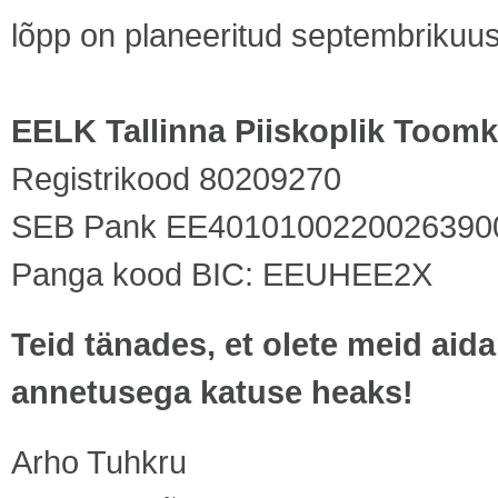
lõpp on planeeritud septembriku
EELK Tallinna Piiskoplik Too
Registrikood 80209270
SEB Pank EE4010100220026390
Panga kood BIC: EEUHEE2X
Teid tänades, et olete meid ai
annetusega katuse heaks!
Arho Tuhkru