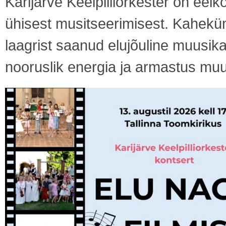
Karijärve Keelpilliorkester on eel
ühisest musitseerimisest. Kahekü
laagrist saanud elujõuline muusika
nooruslik energia ja armastus muu