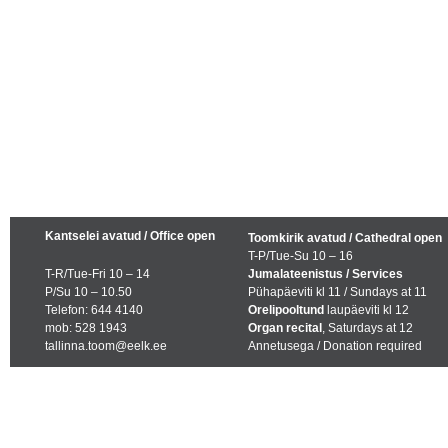
Kantselei avatud / Office open
Toomkirik avatud / Cathedral open
T-P/Tue-Su 10 – 16
T-R/Tue-Fri 10 – 14
Jumalateenistus / Services
P/Su 10 – 10.50
Pühapäeviti kl 11 / Sundays at 11
Telefon: 644 4140
Orelipooltund
laupäeviti kl 12
mob: 528 1943
Organ recital
, Saturdays at 12
tallinna.toom@eelk.ee
Annetusega / Donation required