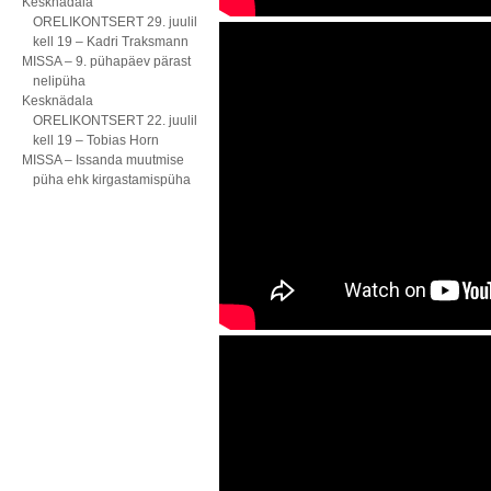
Kesknädala
ORELIKONTSERT 29. juulil
kell 19 – Kadri Traksmann
MISSA – 9. pühapäev pärast
nelipüha
Kesknädala
ORELIKONTSERT 22. juulil
kell 19 – Tobias Horn
MISSA – Issanda muutmise
püha ehk kirgastamispüha