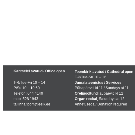
Kantselei avatud / Office open
Toomkirik avatud / Cathedral open
T-P/Tue-Su 10 – 16
T-R/Tue-Fri 10 – 14
Jumalateenistus / Services
P/Su 10 – 10.50
Pühapäeviti kl 11 / Sundays at 11
Telefon: 644 4140
Orelipooltund
laupäeviti kl 12
mob: 528 1943
Organ recital
, Saturdays at 12
tallinna.toom@eelk.ee
Annetusega / Donation required