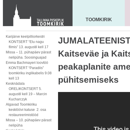
KONTAKT
Toom-Kooli 6, 10130 TALLINN
tallinna.toom
@
eelk.ee
TOOMKIRIK
MAARJA KIRIK
+372 644 4140
Karijärve keelpilliorkestri
JUMALATEENISTU
KONTSERT “Elu nagu
filmis” 13. augustil kell 17
Kaitseväe ja Kait
Missa – 11. pühapäev pärast
nelipüha. Soosinguajad
Emma Bachmayeri loovtöö
peakaplanite ame
KONTSERT “Paradiis”
toomkiriku inglikabelis 9.08
pühitsemiseks
kell 13
Kesknädala
ORELIKONTSERT 5.
augustil kell 19 – Marcin
Kucharczyk
Algavad Toomkiriku
kesklöövi katuse 2. osa
restaureerimistööd
Missa – 10. pühapäev pärast
nelipüha