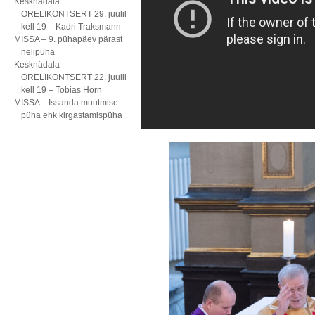
Kesknädala
ORELIKONTSERT 29. juulil
kell 19 – Kadri Traksmann
MISSA – 9. pühapäev pärast
nelipüha
Kesknädala
ORELIKONTSERT 22. juulil
kell 19 – Tobias Horn
MISSA – Issanda muutmise
püha ehk kirgastamispüha