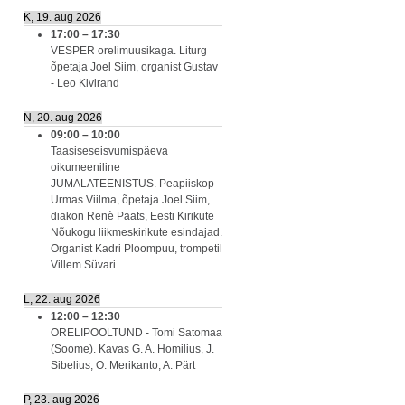
K, 19. aug 2026
17:00
–
17:30
VESPER orelimuusikaga. Liturg
õpetaja Joel Siim, organist Gustav
- Leo Kivirand
N, 20. aug 2026
09:00
–
10:00
Taasiseseisvumispäeva
oikumeeniline
JUMALATEENISTUS. Peapiiskop
Urmas Viilma, õpetaja Joel Siim,
diakon Renè Paats, Eesti Kirikute
Nõukogu liikmeskirikute esindajad.
Organist Kadri Ploompuu, trompetil
Villem Süvari
L, 22. aug 2026
12:00
–
12:30
ORELIPOOLTUND - Tomi Satomaa
(Soome). Kavas G. A. Homilius, J.
Sibelius, O. Merikanto, A. Pärt
P, 23. aug 2026