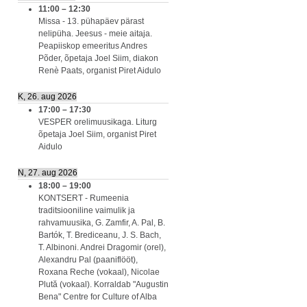
11:00
–
12:30
Missa - 13. pühapäev pärast
nelipüha. Jeesus - meie aitaja.
Peapiiskop emeeritus Andres
Põder, õpetaja Joel Siim, diakon
Renè Paats, organist Piret Aidulo
K, 26. aug 2026
17:00
–
17:30
VESPER orelimuusikaga. Liturg
õpetaja Joel Siim, organist Piret
Aidulo
N, 27. aug 2026
18:00
–
19:00
KONTSERT - Rumeenia
traditsiooniline vaimulik ja
rahvamuusika, G. Zamfir, A. Pal, B.
Bartók, T. Brediceanu, J. S. Bach,
T. Albinoni. Andrei Dragomir (orel),
Alexandru Pal (paaniflööt),
Roxana Reche (vokaal), Nicolae
Plută (vokaal). Korraldab "Augustin
Bena" Centre for Culture of Alba