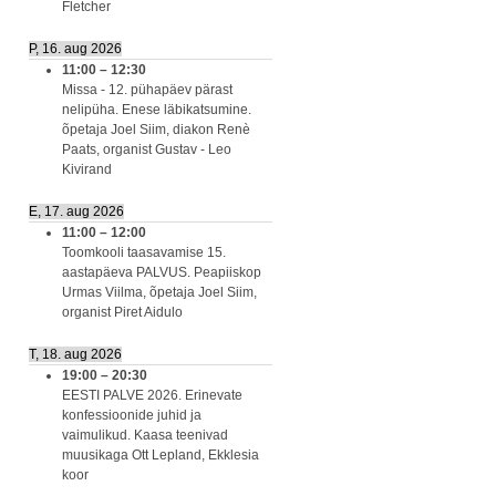
Fletcher
P, 16. aug 2026
11:00
–
12:30
Missa - 12. pühapäev pärast
nelipüha. Enese läbikatsumine.
õpetaja Joel Siim, diakon Renè
Paats, organist Gustav - Leo
Kivirand
E, 17. aug 2026
11:00
–
12:00
Toomkooli taasavamise 15.
aastapäeva PALVUS. Peapiiskop
Urmas Viilma, õpetaja Joel Siim,
organist Piret Aidulo
T, 18. aug 2026
19:00
–
20:30
EESTI PALVE 2026. Erinevate
konfessioonide juhid ja
vaimulikud. Kaasa teenivad
muusikaga Ott Lepland, Ekklesia
koor