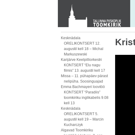
Toom-Kooli 6, 10130 TALLINN
tallinna.toom
@
eelk.ee
+372 644 4140
Kesknädala
Kris
ORELIKONTSERT 12.
augustil kell 18 – Michal
Markuszewski
Karijärve Keelpilliorkestri
KONTSERT “Elu nagu
filmis” 13. augustil kell 17
Missa – 11. pühapäev pärast
nelipüha. Soosinguajad
Emma Bachmayeri loovtöö
KONTSERT “Paradiis”
toomkiriku inglikabelis 9.08
kell 13
Kesknädala
ORELIKONTSERT 5.
augustil kell 19 – Marcin
Kucharczyk
Algavad Toomkiriku