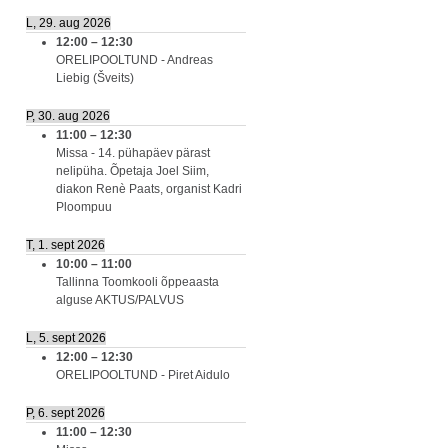
L, 29. aug 2026
12:00
–
12:30
ORELIPOOLTUND - Andreas
Liebig (Šveits)
P, 30. aug 2026
11:00
–
12:30
Missa - 14. pühapäev pärast
nelipüha. Õpetaja Joel Siim,
diakon Renè Paats, organist Kadri
Ploompuu
T, 1. sept 2026
10:00
–
11:00
Tallinna Toomkooli õppeaasta
alguse AKTUS/PALVUS
L, 5. sept 2026
12:00
–
12:30
ORELIPOOLTUND - Piret Aidulo
P, 6. sept 2026
11:00
–
12:30