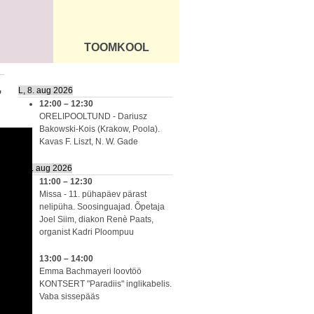
TOOMKOOL
DUS
ÜLDINFO
L, 8. aug 2026
7
12:00
–
12:30
ORELIPOOLTUND - Dariusz
Bakowski-Kois (Krakow, Poola).
Kavas F. Liszt, N. W. Gade
P, 9. aug 2026
11:00
–
12:30
Missa - 11. pühapäev pärast
nelipüha. Soosinguajad. Õpetaja
Joel Siim, diakon Renè Paats,
organist Kadri Ploompuu
13:00
–
14:00
Emma Bachmayeri loovtöö
KONTSERT "Paradiis" inglikabelis.
Vaba sissepääs