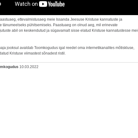
aastuaeg, ettevalmistusaeg meie Issanda Jeesuse Kristuse kannatuste ja
e tänumeelseks pühitsemiseks. Paastuaeg on olnud aeg, mil erinevate
utuste abil on keskendutud ja sügavamalt sisse elatud Kristuse kannatustesse me
uaja jooksul avaldab Toomkogudus igal reedel oma internetikanalites mõtiskluse,
atud Kristuse viimastest sõnadest ristil.
oomkogudus
10.03.2022