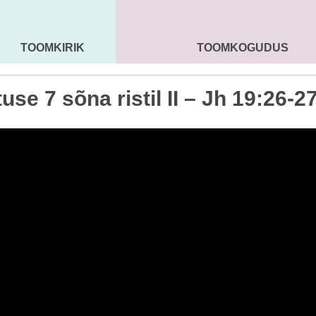
TOOMKIRIK
TOOMKOGUDUS
MAARJA KIRIK
SEENIORID
KOGU
tuse 7 sõna ristil II – Jh 19:26-2