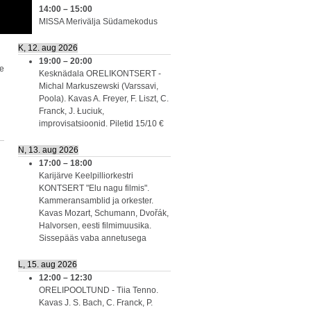
14:00
–
15:00
MISSA Merivälja Südamekodus
K, 12. aug 2026
19:00
–
20:00
ie
Kesknädala ORELIKONTSERT -
Michal Markuszewski (Varssavi,
Poola). Kavas A. Freyer, F. Liszt, C.
Franck, J. Łuciuk,
improvisatsioonid. Piletid 15/10 €
N, 13. aug 2026
17:00
–
18:00
Karijärve Keelpilliorkestri
KONTSERT "Elu nagu filmis".
Kammeransamblid ja orkester.
Kavas Mozart, Schumann, Dvořák,
Halvorsen, eesti filmimuusika.
Sissepääs vaba annetusega
L, 15. aug 2026
12:00
–
12:30
ORELIPOOLTUND - Tiia Tenno.
Kavas J. S. Bach, C. Franck, P.