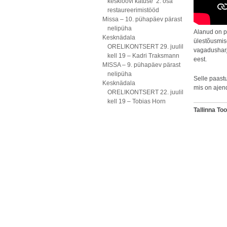
kesklöövi katuse 2. osa
restaureerimistööd
Missa – 10. pühapäev pärast
nelipüha
Alanud on p
Kesknädala
ülestõusmis
ORELIKONTSERT 29. juulil
vagadusharj
kell 19 – Kadri Traksmann
eest.
MISSA – 9. pühapäev pärast
nelipüha
Selle paast
Kesknädala
mis on ajend
ORELIKONTSERT 22. juulil
kell 19 – Tobias Horn
Tallinna T