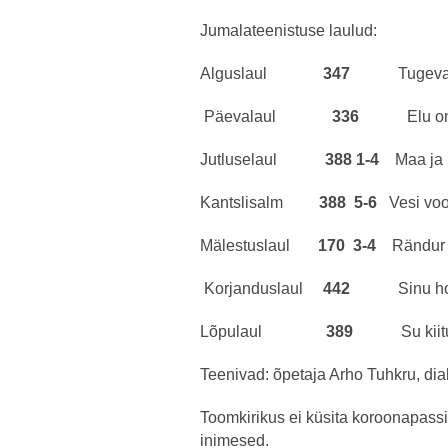
Jumalateenistuse laulud:
Alguslaul
347
Tugevad o
Päevalaul
336
Elu on k
Jutluselaul
388 1-4
Maa ja 
Kantslisalm
388 5-6
Vesi vo
Mälestuslaul
170 3-4
Rändur ka
Korjanduslaul
442
Sinu ho
Lõpulaul
389
Su ki
Teenivad: õpetaja Arho Tuhkru, dia
Toomkirikus ei küsita koroonapassi
inimesed.