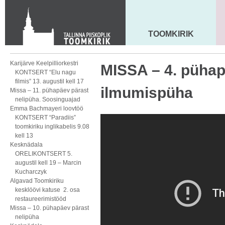
KONTAKT
Toom-Kooli 6, 10130 TALLINN
tallinna.toom
@
eelk.ee
TOOMKIRIK
MAARJA KIRIK
+372 644 4140
Karijärve Keelpilliorkestri
MISSA – 4. pühap
KONTSERT “Elu nagu
filmis” 13. augustil kell 17
ilmumispüha
Missa – 11. pühapäev pärast
nelipüha. Soosinguajad
Emma Bachmayeri loovtöö
KONTSERT “Paradiis”
toomkiriku inglikabelis 9.08
kell 13
Kesknädala
ORELIKONTSERT 5.
augustil kell 19 – Marcin
Kucharczyk
Algavad Toomkiriku
kesklöövi katuse 2. osa
restaureerimistööd
Missa – 10. pühapäev pärast
nelipüha