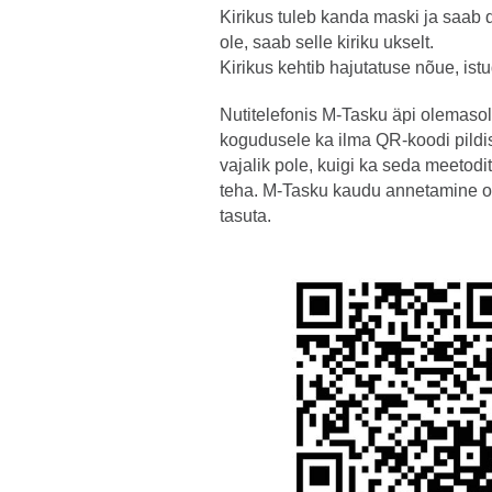
Kirikus tuleb kanda maski ja saab d
ole, saab selle kiriku ukselt.
Kirikus kehtib hajutatuse nõue, ist
Nutitelefonis M-Tasku äpi olemasol
kogudusele ka ilma QR-koodi pildi
vajalik pole, kuigi ka seda meetod
teha. M-Tasku kaudu annetamine o
tasuta.