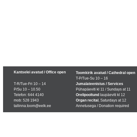
Kantselei avatud / Office open
Toomkirik avatud / Cathedral open
T-P/Tue-Su 10 – 16
T-R/Tue-Fri 10 – 14
Jumalateenistus / Services
P/Su 10 – 10.50
Pühapäeviti kl 11 / Sundays at 11
Telefon: 644 4140
Orelipooltund
laupäeviti kl 12
mob: 528 1943
Organ recital
, Saturdays at 12
tallinna.toom@eelk.ee
Annetusega / Donation required