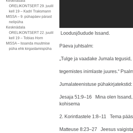
Kesknädala
ORELIKONTSERT 29. juulil
kell 19 – Kadri Traksmann
MISSA – 9. pühapäev pärast
nelipüha
Kesknädala
ORELIKONTSERT 22. juulil
Loodusjõudude Issand.
kell 19 – Tobias Horn
MISSA – Issanda muutmise
Päeva juhtsalm:
püha ehk kirgastamispüha
„Tulge ja vaadake Jumala tegusid,
tegemistes inimlaste juures.“ Psal
Jumalateenistuse pühakirjatekstid:
Jesaja 51:9–16 Mina olen Issand, 
kohisema
2. Korintlastele 1:8–11 Tema pääs
Matteuse 8:23–27 Jeesus vaigista