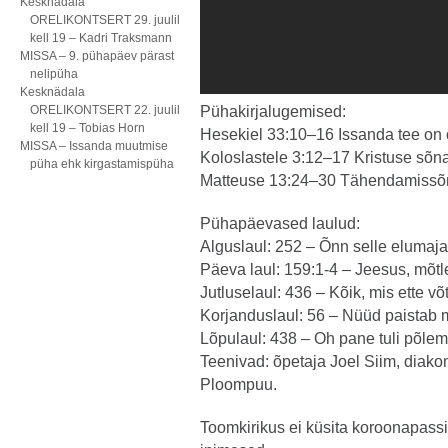
Kesknädala
ORELIKONTSERT 29. juulil
kell 19 – Kadri Traksmann
MISSA – 9. pühapäev pärast
nelipüha
Kesknädala
ORELIKONTSERT 22. juulil
Pühakirjalugemised:
kell 19 – Tobias Horn
Hesekiel 33:10–16 Issanda tee on 
MISSA – Issanda muutmise
Koloslastele 3:12–17 Kristuse sõna 
püha ehk kirgastamispüha
Matteuse 13:24–30 Tähendamissõn
Pühapäevased laulud:
Alguslaul: 252 – Õnn selle elumaja
Päeva laul: 159:1-4 – Jeesus, mõtl
Jutluselaul: 436 – Kõik, mis ette võ
Korjanduslaul: 56 – Nüüd paistab m
Lõpulaul: 438 – Oh pane tuli põle
Teenivad: õpetaja Joel Siim, diako
Ploompuu.
Toomkirikus ei küsita koroonapassi