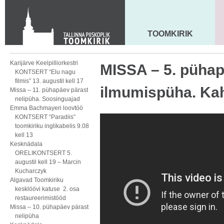
KONTAKT
Toom-Kooli 6, 10130 TALLINN
tallinna.toom
@
eelk.ee
TOOMKIRIK
MAARJA KIRIK
+372 644 4140
Karijärve Keelpilliorkestri
MISSA – 5. pühap
KONTSERT “Elu nagu
filmis” 13. augustil kell 17
ilmumispüha. Ka
Missa – 11. pühapäev pärast
nelipüha. Soosinguajad
Emma Bachmayeri loovtöö
KONTSERT “Paradiis”
toomkiriku inglikabelis 9.08
kell 13
Kesknädala
ORELIKONTSERT 5.
augustil kell 19 – Marcin
Kucharczyk
Algavad Toomkiriku
kesklöövi katuse 2. osa
restaureerimistööd
Missa – 10. pühapäev pärast
nelipüha