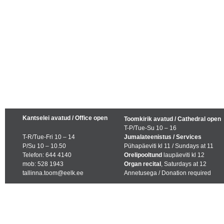
Kantselei avatud / Office open
Toomkirik avatud / Cathedral open
T-P/Tue-Su 10 – 16
T-R/Tue-Fri 10 – 14
Jumalateenistus / Services
P/Su 10 – 10.50
Pühapäeviti kl 11 / Sundays at 11
Telefon: 644 4140
Orelipooltund
laupäeviti kl 12
mob: 528 1943
Organ recital
, Saturdays at 12
tallinna.toom@eelk.ee
Annetusega / Donation required