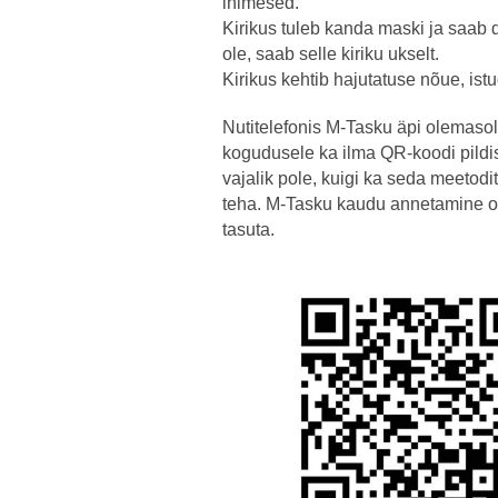
inimesed.
Kirikus tuleb kanda maski ja saab d
ole, saab selle kiriku ukselt.
Kirikus kehtib hajutatuse nõue, ist
Nutitelefonis M-Tasku äpi olemasol
kogudusele ka ilma QR-koodi pildi
vajalik pole, kuigi ka seda meetod
teha. M-Tasku kaudu annetamine o
tasuta.