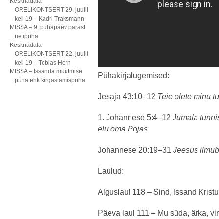
Kesknädala
ORELIKONTSERT 29. juulil
kell 19 – Kadri Traksmann
MISSA – 9. pühapäev pärast
nelipüha
Kesknädala
ORELIKONTSERT 22. juulil
kell 19 – Tobias Horn
MISSA – Issanda muutmise
Pühakirjalugemised:
püha ehk kirgastamispüha
Jesaja 43:10–12
Teie olete minu t
1. Johannese 5:4–12
Jumala tunni
elu oma Pojas
Johannese 20:19–31
Jeesus ilmub 
Laulud:
Alguslaul 118 – Sind, Issand Krist
Päeva laul 111 – Mu süda, ärka, vi