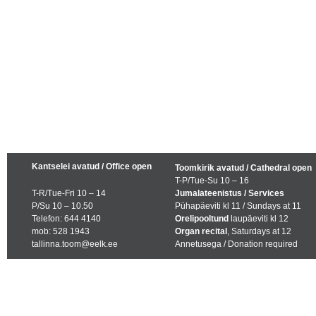
Kantselei avatud / Office open
Toomkirik avatud / Cathedral open
T-P/Tue-Su 10 – 16
T-R/Tue-Fri 10 – 14
Jumalateenistus / Services
P/Su 10 – 10.50
Pühapäeviti kl 11 / Sundays at 11
Telefon: 644 4140
Orelipooltund
laupäeviti kl 12
mob: 528 1943
Organ recital
, Saturdays at 12
tallinna.toom@eelk.ee
Annetusega / Donation required