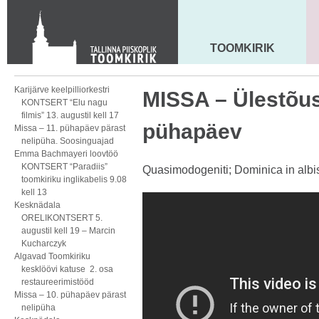
KONTAKT
Toom-Kooli 6, 10130 TALLINN
tallinna.toom
@
eelk.ee
TOOMKIRIK
MAARJA KIRIK
+372 644 4140
Karijärve keelpilliorkestri
MISSA – Ülestõus
KONTSERT “Elu nagu
filmis” 13. augustil kell 17
pühapäev
Missa – 11. pühapäev pärast
nelipüha. Soosinguajad
Emma Bachmayeri loovtöö
KONTSERT “Paradiis”
Quasimodogeniti; Dominica in albis
toomkiriku inglikabelis 9.08
kell 13
Kesknädala
ORELIKONTSERT 5.
augustil kell 19 – Marcin
Kucharczyk
Algavad Toomkiriku
kesklöövi katuse 2. osa
restaureerimistööd
Missa – 10. pühapäev pärast
nelipüha