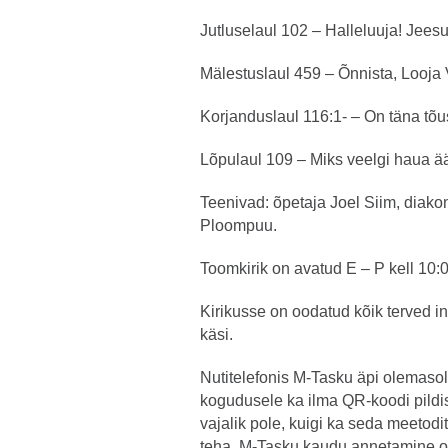
Jutluselaul 102 – Halleluuja! Jees
Mälestuslaul 459 – Õnnista, Looja
Korjanduslaul 116:1- – On täna tõ
Lõpulaul 109 – Miks veelgi haua ä
Teenivad: õpetaja Joel Siim, diako
Ploompuu.
Toomkirik on avatud E – P kell 10:
Kirikusse on oodatud kõik terved in
käsi.
Nutitelefonis M-Tasku äpi olemasol
kogudusele ka ilma QR-koodi pildi
vajalik pole, kuigi ka seda meetod
teha. M-Tasku kaudu annetamine o