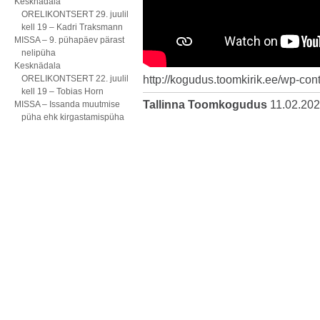
Kesknädala
ORELIKONTSERT 29. juulil
kell 19 – Kadri Traksmann
MISSA – 9. pühapäev pärast
nelipüha
Kesknädala
ORELIKONTSERT 22. juulil
http://kogudus.toomkirik.ee/wp-con
kell 19 – Tobias Horn
Tallinna Toomkogudus
11.02.20
MISSA – Issanda muutmise
püha ehk kirgastamispüha