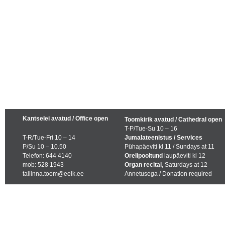
Kantselei avatud / Office open
Toomkirik avatud / Cathedral open
T-P/Tue-Su 10 – 16
T-R/Tue-Fri 10 – 14
Jumalateenistus / Services
P/Su 10 – 10.50
Pühapäeviti kl 11 / Sundays at 11
Telefon: 644 4140
Orelipooltund
laupäeviti kl 12
mob: 528 1943
Organ recital
, Saturdays at 12
tallinna.toom@eelk.ee
Annetusega / Donation required