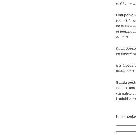
isalik arm 
Õhtupalve 
Issand, taev
meid oma arm
et uinume r
Aamen
Kallis Jeesu
taevasse! 
Isa, taevast
palun Sind.
Saada eest
Saada oma e
vaimulikule
kontaktivor
Nimi (nõuta