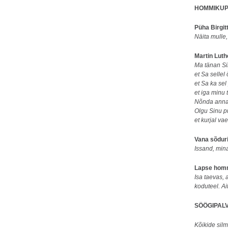
HOMMIKUP
Püha Birgit
Näita mulle
Martin Lut
Ma tänan Si
et Sa sellel
et Sa ka sel
et iga minu
Nõnda annan
Olgu Sinu p
et kurjal v
Vana sõduri
Issand, min
Lapse hom
Isa taevas, 
koduteel. A
SÖÖGIPAL
Kõikide sil