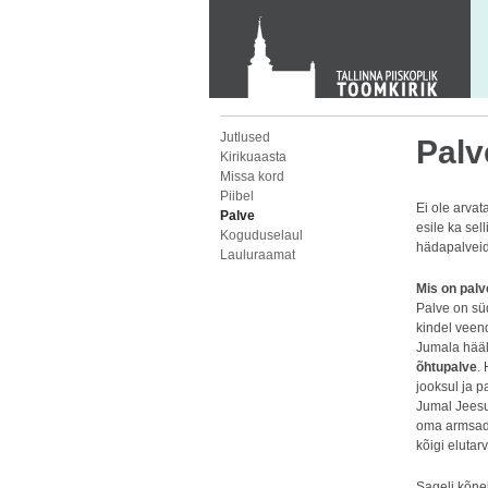
KONTAKT
Toom-Kooli 6, 10130 TALLINN
tallinna.toom
@
eelk.ee
+372 644 4140
Jutlused
Palv
Kirikuaasta
Missa kord
Piibel
Ei ole arvat
Palve
esile ka sel
Koguduselaul
hädapalveid
Lauluraamat
Mis on palv
Palve on sü
kindel veen
Jumala hääl
õhtupalve
.
jooksul ja p
Jumal Jeesu
oma armsad 
kõigi elutar
Sageli kõn