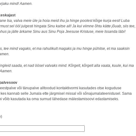
varjaku mind! Aamen.
keskajast
ane Isa, valva meie üle ja hoia meid ihu ja hinge poolest kõige kurja eest! Luba
ust sel ööl julgesti hingata Sinu kaitse all! Ja kui viimne õhtu kätte jõuab, siis tee,
ahus ja jälle ärkame Sinu aus Sinu Poja Jeesuse Kristuse, meie Issanda läbi!
s, tee mind vagaks, et ma rahulikult magaks ja mu hinge pühitse, et ma saaksin
Aamen.
 ingleid saada, et nad öösel valvaks mind. Kõrgelt, kõrgelt alla vaata, kuule, kui ma
 Aamen.
palvesoov
estpalve või tänupalve alltoodud kontaktivormi kasutades otse koguduse
, kes kannab selle Jumala ette järgmisel missal või sõnajumalateenistusel. Sama
mi võib kasutada ka oma surnud lähedase mälestamisoovi edastamiseks.
v)