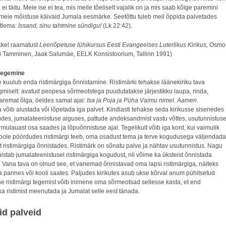
ei täitu. Meie ise ei tea, mis meile tõeliselt vajalik on ja mis saab kõige paremini
 meie mõistuse käivaid Jumala eesmärke. Seetõttu tuleb meil õppida palvetades
ütlema:
Issand, sinu tahtmine sündigu!
(Lk 22:42).
ikkel raamatust
Leeriõpetuse lühikursus Eesti Evangeelses Luterlikus Kirikus,
Osmo
vi Tamminen, Jaak Salumäe, EELK Konsistoorium, Tallinn 1991)
 tegemine
 kuulub enda ristimärgiga õnnistamine. Ristimärki tehakse läänekiriku tava
rgmiselt: avatud peopesa sõrmeotstega puudutatakse järjestikku laupa, rinda,
paremat õlga, öeldes samal ajal:
Isa ja Poja ja Püha Vaimu nimel. Aamen
.
 võib alustada või lõpetada iga palvet. Kindlasti tehakse seda kirikusse sisenedes
judes, jumalateenistuse alguses, pattude andeksandmist vastu võttes, usutunnistus
mulauast osa saades ja lõpuõnnistuse ajal. Tegelikult võib iga kord, kui vaimulik
ole pöördudes ristimärgi teeb, oma osadust tema ja terve kogudusega väljendada
t ristimärgiga õnnistades. Ristimärk on sõnatu palve ja nähtav usutunnistus. Nagu
istab jumalateenistusel ristimärgiga kogudust, nii võime ka üksteist õnnistada
. Vana tava on olnud see, et vanemad õnnistavad oma lapsi ristimärgiga, näiteks
 pannes või kooli saates. Paljudes kirikutes asub ukse kõrval anum pühitsetud
e ristimärgi tegemist võib inimene oma sõrmeotsad sellesse kasta, et end
a ristimist meenutada ja Jumalat selle eest tänada.
id palveid