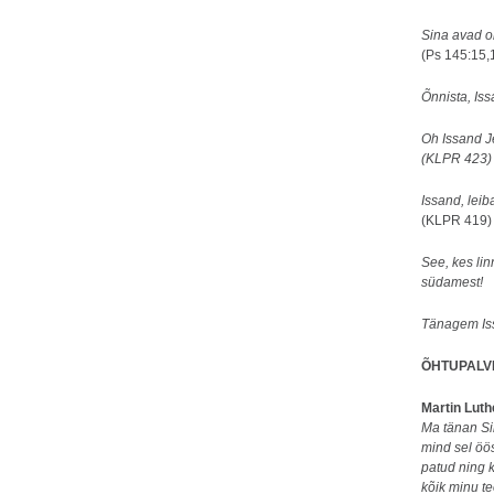
Sina avad o
(Ps 145:15,
Õnnista, Is
Oh Issand Je
(KLPR 423)
Issand, leib
(KLPR 419)
See, kes lin
südamest!
Tänagem Iss
ÕHTUPALV
Martin Luth
Ma tänan Si
mind sel öö
patud ning k
kõik minu t