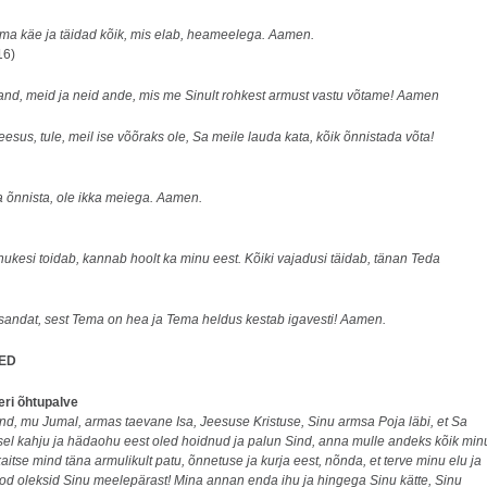
ma käe ja täidad kõik, mis elab, heameelega. Aamen.
16)
sand, meid ja neid ande, mis me Sinult rohkest armust vastu võtame! Aamen
esus, tule, meil ise võõraks ole, Sa meile lauda kata, kõik õnnistada võta!
a õnnista, ole ikka meiega. Aamen.
nukesi toidab, kannab hoolt ka minu eest. Kõiki vajadusi täidab, tänan Teda
andat, sest Tema on hea ja Tema heldus kestab igavesti! Aamen.
ED
eri õhtupalve
nd, mu Jumal, armas taevane Isa, Jeesuse Kristuse, Sinu armsa Poja läbi, et Sa
sel kahju ja hädaohu eest oled hoidnud ja palun Sind, anna mulle andeks kõik min
aitse mind täna armulikult patu, õnnetuse ja kurja eest, nõnda, et terve minu elu ja
eod oleksid Sinu meelepärast! Mina annan enda ihu ja hingega Sinu kätte, Sinu