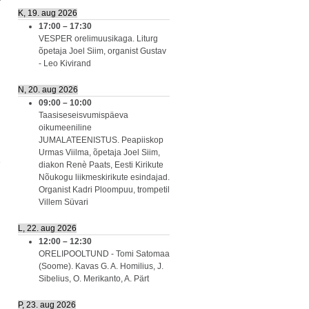
K, 19. aug 2026
17:00
–
17:30
VESPER orelimuusikaga. Liturg
õpetaja Joel Siim, organist Gustav
- Leo Kivirand
N, 20. aug 2026
09:00
–
10:00
Taasiseseisvumispäeva
oikumeeniline
JUMALATEENISTUS. Peapiiskop
Urmas Viilma, õpetaja Joel Siim,
e
diakon Renè Paats, Eesti Kirikute
Nõukogu liikmeskirikute esindajad.
Organist Kadri Ploompuu, trompetil
Villem Süvari
L, 22. aug 2026
12:00
–
12:30
ORELIPOOLTUND - Tomi Satomaa
(Soome). Kavas G. A. Homilius, J.
Sibelius, O. Merikanto, A. Pärt
P, 23. aug 2026