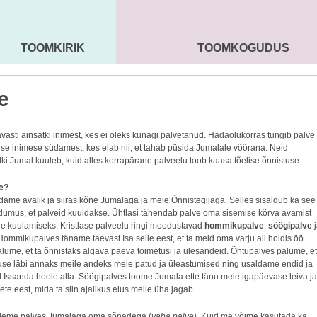
TOOMKIRIK
TOOMKOGUDUS
MAARJA KIRIK
SEENIORID
KOGU
e
avasti ainsatki inimest, kes ei oleks kunagi palvetanud. Hädaolukorras tungib palve
lise inimese südamest, kes elab nii, et tahab püsida Jumalale võõrana. Neid
ki Jumal kuuleb, kuid alles korrapärane palveelu toob kaasa tõelise õnnistuse.
e?
dame avalik ja siiras kõne Jumalaga ja meie Õnnistegijaga. Selles sisaldub ka see
dumus, et palveid kuuldakse. Ühtlasi tähendab palve oma sisemise kõrva avamist
e kuulamiseks. Kristlase palveelu ringi moodustavad
hommikupalve
,
söögipalve
j
 Hommikupalves täname taevast Isa selle eest, et ta meid oma varju all hoidis öö
alume, et ta õnnistaks algava päeva toimetusi ja ülesandeid. Õhtupalves palume, et
se läbi annaks meile andeks meie patud ja üleastumised ning usaldame endid ja
Issanda hoole alla. Söögipalves toome Jumala ette tänu meie igapäevase leiva ja
vete eest, mida ta siin ajalikus elus meile üha jagab.
eleme palves Jumalaga oma sõnadega (
vaba palve
). Kuid me võime kasutada ka