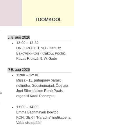
TOOMKOOL
DUS
ÜLDINFO
L, 8. aug 2026
12:00
–
12:30
ORELIPOOLTUND - Dariusz
Bakowski-Kois (Krakow, Poola).
Kavas F. Liszt, N. W. Gade
P, 9. aug 2026
11:00
–
12:30
Missa - 11. pühapäev pärast
nelipüha. Soosinguajad. Õpetaja
Joel Siim, diakon Renè Paats,
a
organist Kadri Ploompuu
13:00
–
14:00
Emma Bachmayeri loovtöö
KONTSERT "Paradiis" inglikabelis.
Vaba sissepääs