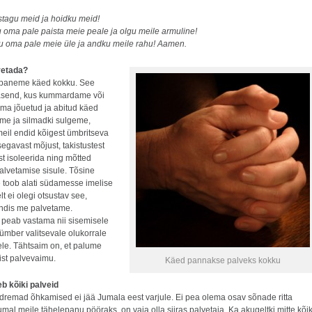
stagu meid ja hoidku meid!
u oma pale paista meie peale ja olgu meile armuline!
ku oma pale meie üle ja andku meile rahu! Aamen.
vetada?
 paneme käed kokku. See
asend, kus kummardame või
oma jõuetud ja abitud käed
me ja silmadki sulgeme,
eil endid kõigest ümbritseva
egavast mõjust, takistustest
st isoleerida ning mõtted
lvetamise sisule. Tõsine
 toob alati südamesse imelise
lt ei olegi otsustav see,
endis me palvetame.
peab vastama nii sisemisele
ümber valitsevale olukorrale
ele. Tähtsaim on, et palume
ist palvevaimu.
Käed pannakse palveks kokku
b kõiki palveid
dremad õhkamised ei jää Jumala eest varjule. Ei pea olema osav sõnade ritta
umal meile tähelepanu pööraks, on vaja olla siiras palvetaja. Ka akugeltki mitte kõi