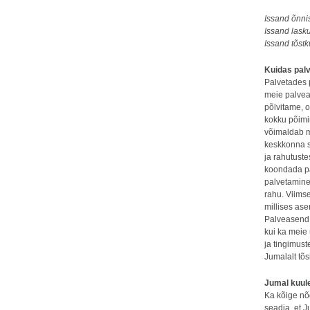
Issand õnni
Issand lask
Issand tõst
Kuidas pal
Palvetades
meie palve
põlvitame, 
kokku põimi
võimaldab m
keskkonna s
ja rahutuste
koondada pa
palvetamine
rahu. Viimse
millises as
Palveasend 
kui ka meie 
ja tingimust
Jumalalt tõs
Jumal kuule
Ka kõige nõ
seadja, et J