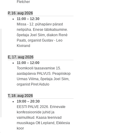
Fletcher
P, 16. aug 2026
11:00
–
12:30
Missa - 12. pühapäev pärast
nelipüha. Enese läbikatsumine.
õpetaja Joel Siim, diakon Renè
Paats, organist Gustav - Leo
Kivirand
E, 17. aug 2026
11:00
–
12:00
Toomkooli taasavamise 15.
aastapäeva PALVUS. Peapiiskop
Urmas Viilma, õpetaja Joel Siim,
organist Piret Aidulo
T, 18. aug 2026
19:00
–
20:30
EESTI PALVE 2026. Erinevate
konfessioonide juhid ja
vaimulikud. Kaasa teenivad
muusikaga Ott Lepland, Ekklesia
koor
k