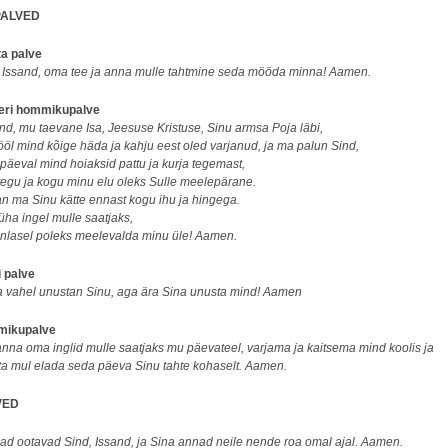
ALVED
ta palve
, Issand, oma tee ja anna mulle tahtmine seda mööda minna! Aamen.
heri hommikupalve
nd, mu taevane Isa, Jeesuse Kristuse, Sinu armsa Poja läbi,
 ööl mind kõige häda ja kahju eest oled varjanud, ja ma palun Sind,
 päeval mind hoiaksid pattu ja kurja tegemast,
 tegu ja kogu minu elu oleks Sulle meelepärane.
 ma Sinu kätte ennast kogu ihu ja hingega.
üha ingel mulle saatjaks,
aenlasel poleks meelevalda minu üle! Aamen.
 palve
a vahel unustan Sinu, aga ära Sina unusta mind! Aamen
mikupalve
anna oma inglid mulle saatjaks mu päevateel, varjama ja kaitsema mind koolis ja
ita mul elada seda päeva Sinu tahte kohaselt. Aamen.
VED
mad ootavad Sind, Issand, ja Sina annad neile nende roa omal ajal. Aamen.