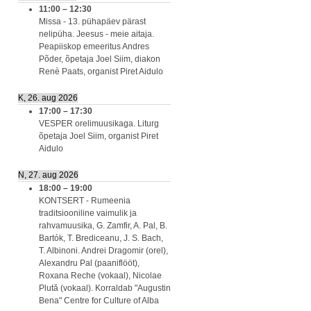
11:00
–
12:30
Missa - 13. pühapäev pärast
nelipüha. Jeesus - meie aitaja.
Peapiiskop emeeritus Andres
Põder, õpetaja Joel Siim, diakon
Renè Paats, organist Piret Aidulo
K, 26. aug 2026
17:00
–
17:30
VESPER orelimuusikaga. Liturg
õpetaja Joel Siim, organist Piret
Aidulo
N, 27. aug 2026
18:00
–
19:00
KONTSERT - Rumeenia
traditsiooniline vaimulik ja
rahvamuusika, G. Zamfir, A. Pal, B.
Bartók, T. Brediceanu, J. S. Bach,
T. Albinoni. Andrei Dragomir (orel),
Alexandru Pal (paaniflööt),
Roxana Reche (vokaal), Nicolae
Plută (vokaal). Korraldab "Augustin
Bena" Centre for Culture of Alba