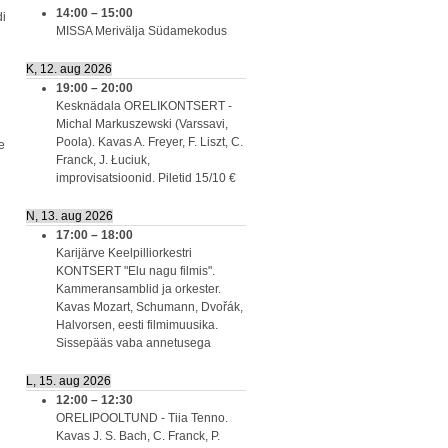
14:00
–
15:00
di
MISSA Merivälja Südamekodus
K, 12. aug 2026
19:00
–
20:00
Kesknädala ORELIKONTSERT -
Michal Markuszewski (Varssavi,
Poola). Kavas A. Freyer, F. Liszt, C.
e
Franck, J. Łuciuk,
improvisatsioonid. Piletid 15/10 €
N, 13. aug 2026
17:00
–
18:00
Karijärve Keelpilliorkestri
KONTSERT "Elu nagu filmis".
Kammeransamblid ja orkester.
Kavas Mozart, Schumann, Dvořák,
Halvorsen, eesti filmimuusika.
Sissepääs vaba annetusega
L, 15. aug 2026
12:00
–
12:30
ORELIPOOLTUND - Tiia Tenno.
Kavas J. S. Bach, C. Franck, P.