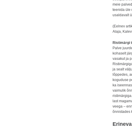
meie palved 
teenida üle
usaldavalt 
(Eelnev art
Alaja, Kale
Ristimärgi
Palve juurde
kohaselt jä
vasakut ja 
Ristimärgiga
ja sealt väl
lõppedes, ar
koguduse po
ka iseennas
vaimulik õnn
ristimärgiga
last magama
veega – enn
õnnistades k
Erineva