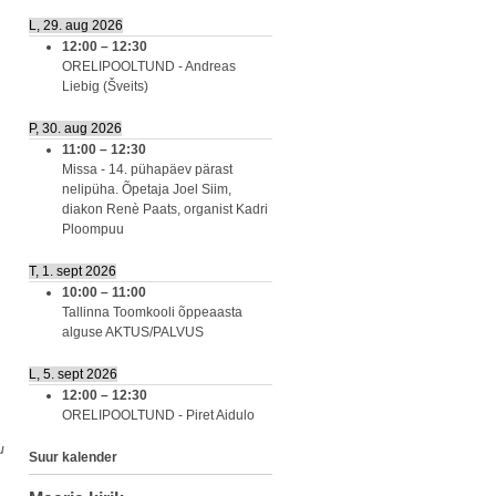
L, 29. aug 2026
12:00
–
12:30
ORELIPOOLTUND - Andreas
Liebig (Šveits)
P, 30. aug 2026
11:00
–
12:30
Missa - 14. pühapäev pärast
nelipüha. Õpetaja Joel Siim,
diakon Renè Paats, organist Kadri
Ploompuu
T, 1. sept 2026
10:00
–
11:00
Tallinna Toomkooli õppeaasta
alguse AKTUS/PALVUS
L, 5. sept 2026
12:00
–
12:30
ORELIPOOLTUND - Piret Aidulo
u
Suur kalender