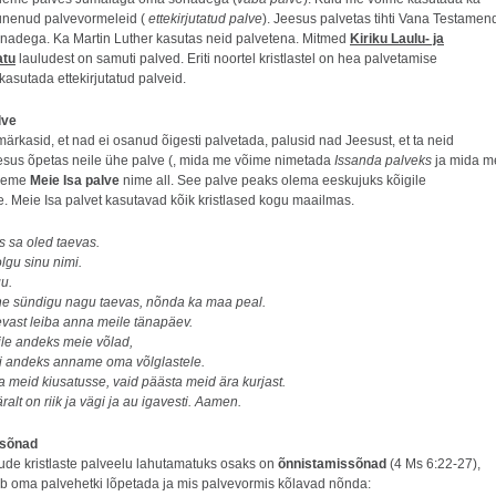
unenud palvevormeleid (
ettekirjutatud palve
). Jeesus palvetas tihti Vana Testamen
nadega. Ka Martin Luther kasutas neid palvetena. Mitmed
Kiriku Laulu- ja
atu
lauludest on samuti palved. Eriti noortel kristlastel on hea palvetamise
asutada ettekirjutatud palveid.
lve
märkasid, et nad ei osanud õigesti palvetada, palusid nad Jeesust, et ta neid
esus õpetas neile ühe palve (, mida me võime nimetada
Issanda palveks
ja mida m
nneme
Meie Isa palve
nime all. See palve peaks olema eeskujuks kõigile
e. Meie Isa palvet kasutavad kõik kristlased kogu maailmas.
s sa oled taevas.
lgu sinu nimi.
gu.
ne sündigu nagu taevas, nõnda ka maa peal.
vast leiba anna meile tänapäev.
le andeks meie võlad,
 andeks anname oma võlglastele.
 meid kiusatusse, vaid päästa meid ära kurjast.
ralt on riik ja vägi ja au igavesti. Aamen.
ssõnad
jude kristlaste palveelu lahutamatuks osaks on
õnnistamissõnad
(4 Ms 6:22-27),
ib oma palvehetki lõpetada ja mis palvevormis kõlavad nõnda: