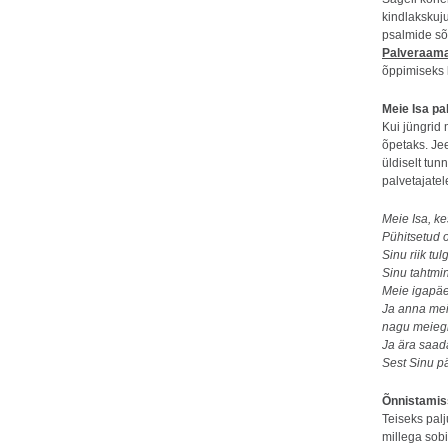
kindlakskuj
psalmide sõ
Palveraam
õppimiseks k
Meie Isa pa
Kui jüngrid 
õpetaks. Je
üldiselt tu
palvetajatel
Meie Isa, ke
Pühitsetud o
Sinu riik tul
Sinu tahtmi
Meie igapäe
Ja anna mei
nagu meiegi
Ja ära saada
Sest Sinu pä
Õnnistami
Teiseks pal
millega sob