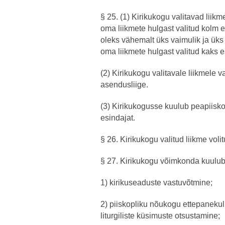
§ 25. (1) Kirikukogu valitavad liik
oma liikmete hulgast valitud kolm 
oleks vähemalt üks vaimulik ja üks 
oma liikmete hulgast valitud kaks e
(2) Kirikukogu valitavale liikmele 
asendusliige.
(3) Kirikukogusse kuulub peapiisk
esindajat.
§ 26. Kirikukogu valitud liikme voli
§ 27. Kirikukogu võimkonda kuulub
1) kirikuseaduste vastuvõtmine;
2) piiskopliku nõukogu ettepaneku
liturgiliste küsimuste otsustamine;