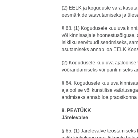
(2) EELK ja koguduste vara kasutat
eesmärkide saavutamiseks ja ülesa
§ 63. (1) Kogudusele kuuluva kinn
või kinnisasjale hoonestusõiguse,
isikliku servituudi seadmiseks, sam
asutamiseks annab loa EELK Kons
(2) Kogudusele kuuluva ajaloolise 
võõrandamiseks või pantimiseks a
§ 64. Kogudusele kuuluva kinnisas
ajaloolise või kunstilise väärtusega
andmiseks annab loa praostkonna 
8. PEATÜKK
Järelevalve
§ 65. (1) Järelevalve teostamisek
valib kirikukogu oma liikmete hulg