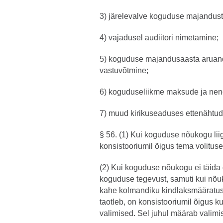
3) järelevalve koguduse majandus
4) vajadusel audiitori nimetamine;
5) koguduse majandusaasta aruand
vastuvõtmine;
6) koguduseliikme maksude ja nen
7) muud kirikuseaduses ettenähtud
§ 56. (1) Kui koguduse nõukogu li
konsistooriumil õigus tema volituse
(2) Kui koguduse nõukogu ei täida
koguduse tegevust, samuti kui nõuk
kahe kolmandiku kindlaksmääratus
taotleb, on konsistooriumil õigus 
valimised. Sel juhul määrab valimis