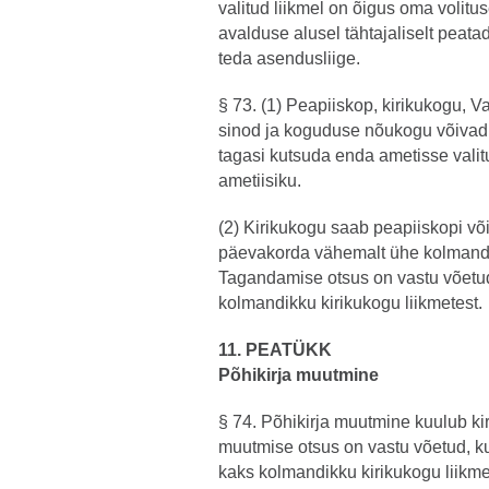
valitud liikmel on õigus oma volitus
avalduse alusel tähtajaliselt peata
teda asendusliige.
§ 73. (1) Peapiiskop, kirikukogu, 
sinod ja koguduse nõukogu võivad 
tagasi kutsuda enda ametisse valit
ametiisiku.
(2) Kirikukogu saab peapiiskopi võ
päevakorda vähemalt ühe kolmandik
Tagandamise otsus on vastu võetud,
kolmandikku kirikukogu liikmetest.
11. PEATÜKK
Põhikirja muutmine
§ 74. Põhikirja muutmine kuulub ki
muutmise otsus on vastu võetud, ku
kaks kolmandikku kirikukogu liikme