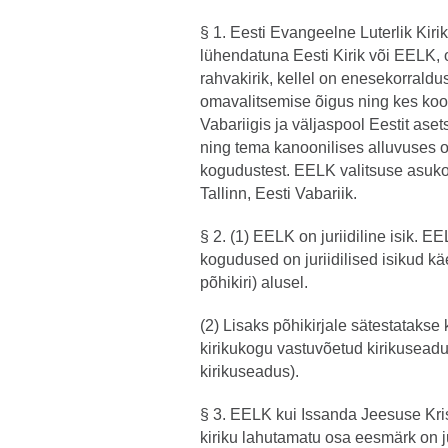
§ 1. Eesti Evangeelne Luterlik Kirik
lühendatuna Eesti Kirik või EELK,
rahvakirik, kellel on enesekorraldu
omavalitsemise õigus ning kes koo
Vabariigis ja väljaspool Eestit aset
ning tema kanoonilises alluvuses o
kogudustest. EELK valitsuse asuko
Tallinn, Eesti Vabariik.
§ 2. (1) EELK on juriidiline isik. E
kogudused on juriidilised isikud kä
põhikiri) alusel.
(2) Lisaks põhikirjale sätestatakse 
kirikukogu vastuvõetud kirikuseadu
kirikuseadus).
§ 3. EELK kui Issanda Jeesuse Kris
kiriku lahutamatu osa eesmärk on j