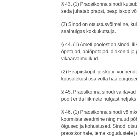
§ 43. (1) Praostkonna sinodi kutsu
seda juhatab praost, peapiiskop või
(2) Sinod on otsustusvõimeline, kui
sealhulgas kokkukutsuja.
§ 44. (1) Ameti poolest on sinodi 
õpetajad, abiõpetajad, diakonid ja 
vikaarvaimulikud.
(2) Peapiiskopil, piiskopil või nend
koosolekust osa võtta hääleõiguse
§ 45. Praostkonna sinodi valitava
poolt enda liikmete hulgast neljaks 
§ 46. (1) Praostkonna sinodi võim
koormiste seadmine ning muud põhi
õigused ja kohustused. Sinodi otsu
praostkonnale, tema kogudustele ja