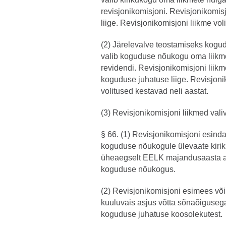
revisjonikomisjoni. Revisjonikomisj
liige. Revisjonikomisjoni liikme vol
(2) Järelevalve teostamiseks kog
valib koguduse nõukogu oma liikmet
revidendi. Revisjonikomisjoni liikme
koguduse juhatuse liige. Revisjonik
volitused kestavad neli aastat.
(3) Revisjonikomisjoni liikmed val
§ 66. (1) Revisjonikomisjoni esinda
koguduse nõukogule ülevaate kiriku
üheaegselt EELK majandusaasta ar
koguduse nõukogus.
(2) Revisjonikomisjoni esimees võ
kuuluvais asjus võtta sõnaõigusega
koguduse juhatuse koosolekutest.