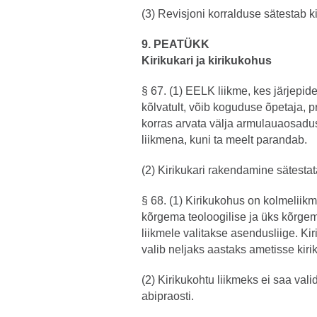
(3) Revisjoni korralduse sätestab k
9. PEATÜKK
Kirikukari ja kirikukohus
§ 67. (1) EELK liikme, kes järjepide
kõlvatult, võib koguduse õpetaja, pr
korras arvata välja armulauaosadus
liikmena, kuni ta meelt parandab.
(2) Kirikukari rakendamine sätesta
§ 68. (1) Kirikukohus on kolmeliik
kõrgema teoloogilise ja üks kõrgema 
liikmele valitakse asendusliige. Ki
valib neljaks aastaks ametisse kiri
(2) Kirikukohtu liikmeks ei saa valid
abipraosti.