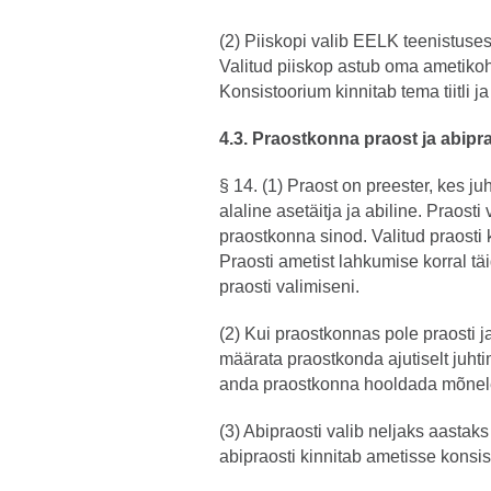
(2) Piiskopi valib EELK teenistuses
Valitud piiskop astub oma ametiko
Konsistoorium kinnitab tema tiitli 
4.3. Praostkonna praost ja abipr
§ 14. (1) Praost on preester, kes j
alaline asetäitja ja abiline. Praost
praostkonna sinod. Valitud praosti
Praosti ametist lahkumise korral t
praosti valimiseni.
(2) Kui praostkonnas pole praosti j
määrata praostkonda ajutiselt juht
anda praostkonna hooldada mõnele t
(3) Abipraosti valib neljaks aastak
abipraosti kinnitab ametisse konsi