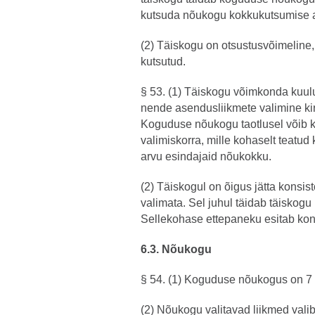
kutsuda nõukogu kokkukutsumise a
(2) Täiskogu on otsustusvõimeline,
kutsutud.
§ 53. (1) Täiskogu võimkonda kuul
nende asendusliikmete valimine ki
Koguduse nõukogu taotlusel võib k
valimiskorra, mille kohaselt teatud
arvu esindajaid nõukokku.
(2) Täiskogul on õigus jätta konsi
valimata. Sel juhul täidab täiskog
Sellekohase ettepaneku esitab ko
6.3. Nõukogu
§ 54. (1) Koguduse nõukogus on 7 ku
(2) Nõukogu valitavad liikmed vali