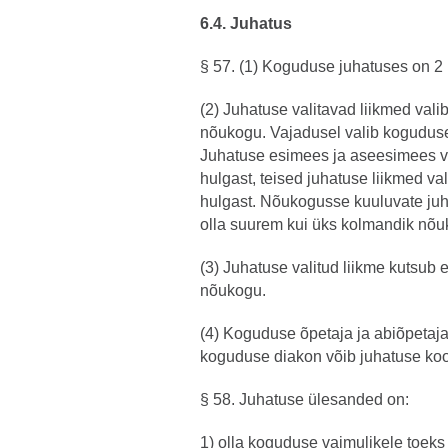
6.4. Juhatus
§ 57. (1) Koguduse juhatuses on 2 ku
(2) Juhatuse valitavad liikmed val
nõukogu. Vajadusel valib kogudus
Juhatuse esimees ja aseesimees v
hulgast, teised juhatuse liikmed va
hulgast. Nõukogusse kuuluvate juhat
olla suurem kui üks kolmandik nõuk
(3) Juhatuse valitud liikme kutsub
nõukogu.
(4) Koguduse õpetaja ja abiõpetaja 
koguduse diakon võib juhatuse koo
§ 58. Juhatuse ülesanded on:
1) olla koguduse vaimulikele toeks 