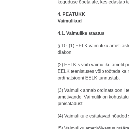
koguduse õpetajale, kes edastab t
4. PEATÜKK
Vaimulikud
4.1. Vaimulike staatus
§ 10. (1) EELK vaimuliku ameti astm
diakon.
(2) EELK-s võib vaimuliku ametit pi
EELK teenistuses võib töötada ka m
ordinatsiooni EELK tunnustab.
(3) Vaimulik annab ordinatsioonil t
ametivande. Vaimulik on kohustat
pihisaladust.
(4) Vaimulikule esitatavad nõuded 
(5) Vaimuliku ametirõivastus määra