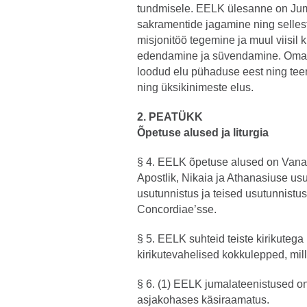
tundmisele. EELK ülesanne on Jum
sakramentide jagamine ning sellest 
misjonitöö tegemine ja muul viisil k
edendamine ja süvendamine. Oma 
loodud elu pühaduse eest ning teen
ning üksikinimeste elus.
2. PEATÜKK
Õpetuse alused ja liturgia
§ 4. EELK õpetuse alused on Vana 
Apostlik, Nikaia ja Athanasiuse u
usutunnistus ja teised usutunnistus
Concordiae’sse.
§ 5. EELK suhteid teiste kirikuteg
kirikutevahelised kokkulepped, mill
§ 6. (1) EELK jumalateenistused on
asjakohases käsiraamatus.