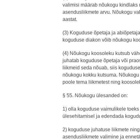
valimisi määrab nõukogu kindlaks 
asendusliikmete arvu. Nõukogu vali
aastat.
(3) Koguduse õpetaja ja abiõpetaja
koguduse diakon võib nõukogu koo
(4) Nõukogu koosoleku kutsub vähe
juhatab koguduse õpetaja või prao
liikmeid seda nõuab, siis koguduse
nõukogu kokku kutsuma. Nõukogu o
poole tema liikmetest ning koosole
§ 55. Nõukogu ülesanded on:
1) olla koguduse vaimulikele toeks 
ülesehitamisel ja edendada kogudu
2) koguduse juhatuse liikmete ning
asendusliikmete valimine ja ennet