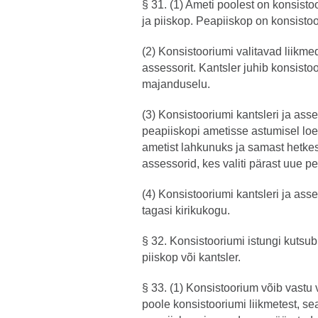
§ 31. (1) Ameti poolest on konsisto
ja piiskop. Peapiiskop on konsistoo
(2) Konsistooriumi valitavad liikmed
assessorit. Kantsler juhib konsistoo
majanduselu.
(3) Konsistooriumi kantsleri ja ass
peapiiskopi ametisse astumisel loe
ametist lahkunuks ja samast hetkes
assessorid, kes valiti pärast uue pe
(4) Konsistooriumi kantsleri ja ass
tagasi kirikukogu.
§ 32. Konsistooriumi istungi kutsu
piiskop või kantsler.
§ 33. (1) Konsistoorium võib vastu 
poole konsistooriumi liikmetest, se