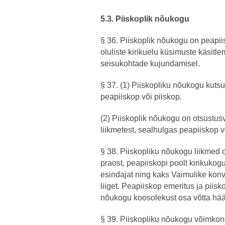
5.3. Piiskoplik nõukogu
§ 36. Piiskoplik nõukogu on peapiisk
oluliste kirikuelu küsimuste käsitle
seisukohtade kujundamisel.
§ 37. (1) Piiskopliku nõukogu kuts
peapiiskop või piiskop.
(2) Piiskoplik nõukogu on otsustus
liikmetest, sealhulgas peapiiskop v
§ 38. Piiskopliku nõukogu liikmed 
praost, peapiiskopi poolt kirikuko
esindajat ning kaks Vaimulike konv
liiget. Peapiiskop emeritus ja piis
nõukogu koosolekust osa võtta hä
§ 39. Piiskopliku nõukogu võimkon