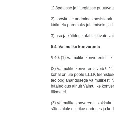
1) õpetusse ja liturgiasse puutuvat
2) soovituste andmine konsistooriumi
kirikuelu paremaks juhtimiseks ja 
3) usu ja kõlbluse alal tekkivate v
5.4. Vaimulike konverents
§ 40. (1) Vaimulike konverentsi li
(2) Vaimulike konverents võib § 41 
kohal on üle poole EELK teenistus
teoloogiaharidusega vaimulikest. 
hääleõigus ainult Vaimulike konve
liikmetel.
(3) Vaimulike konverentsi kokkukut
sätestatakse kirikuseaduses ja kodu