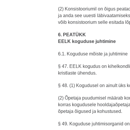
(2) Konsistooriumil on õigus peata
ja anda see uuesti läbivaatamiseks
võib konsistoorium selle esitada lõ
6. PEATÜKK
EELK koguduse juhtimine
6.1. Koguduse mõiste ja juhtimine
§ 47. EELK kogudus on kihelkondli
kristlaste ühendus.
§ 48. (1) Kogudusel on ainult üks 
(2) Õpetaja puudumisel määrab kon
korras kogudusele hooldajaõpetaja
õpetaja õigused ja kohustused.
§ 49. Koguduse juhtimisorganid on 