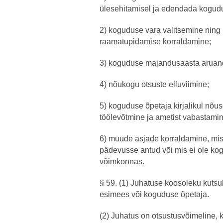
ülesehitamisel ja edendada kogudu
2) koguduse vara valitsemine nin
raamatupidamise korraldamine;
3) koguduse majandusaasta aruand
4) nõukogu otsuste elluviimine;
5) koguduse õpetaja kirjalikul nõu
töölevõtmine ja ametist vabastamin
6) muude asjade korraldamine, mis
pädevusse antud või mis ei ole ko
võimkonnas.
§ 59. (1) Juhatuse koosoleku kutsu
esimees või koguduse õpetaja.
(2) Juhatus on otsustusvõimeline, k