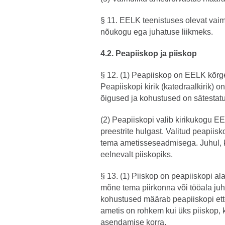
§ 11. EELK teenistuses olevat vai
nõukogu ega juhatuse liikmeks.
4.2. Peapiiskop ja piiskop
§ 12. (1) Peapiiskop on EELK kõrge
Peapiiskopi kirik (katedraalkirik) o
õigused ja kohustused on sätestatu
(2) Peapiiskopi valib kirikukogu E
preestrite hulgast. Valitud peapii
tema ametisseseadmisega. Juhul, kui
eelnevalt piiskopiks.
§ 13. (1) Piiskop on peapiiskopi ala
mõne tema piirkonna või tööala juht
kohustused määrab peapiiskopi ett
ametis on rohkem kui üks piiskop, 
asendamise korra.