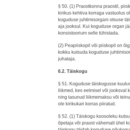
§ 50. (1) Praostkonna praostil, piis
kirikus kehtiva korraga vastuolus 
koguduse juhtimisorgani otsuse tä
aja jooksul. Kui koguduse organ jä
konsistoorium selle tühistada.
(2) Peapiiskopil või piiskopil on õ
kokku kutsuda koguduse juhtimisor
juhataja.
6.2. Täiskogu
§ 51. Koguduse täiskogusse kuulu
liikmed, kes eelmisel või jooksval
ning tasunud liikmemaksu või teinu
ole kirikukari korras piiratud.
§ 52. (1) Täiskogu koosoleku kuts
õpetaja või praost vähemalt ühel ko
täiskogu täidab koguduse nõukogu 