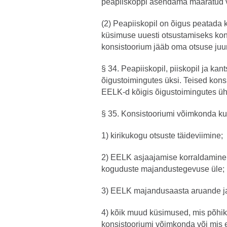
peapiiskoppi asendama määratud v
(2) Peapiiskopil on õigus peatada 
küsimuse uuesti otsustamiseks kons
konsistoorium jääb oma otsuse juu
§ 34. Peapiiskopil, piiskopil ja ka
õigustoimingutes üksi. Teised kons
EELK-d kõigis õigustoimingutes ühi
§ 35. Konsistooriumi võimkonda ku
1) kirikukogu otsuste täideviimine;
2) EELK asjaajamise korraldamine 
koguduste majandustegevuse üle;
3) EELK majandusaasta aruande j
4) kõik muud küsimused, mis põhiki
konsistooriumi võimkonda või mis e