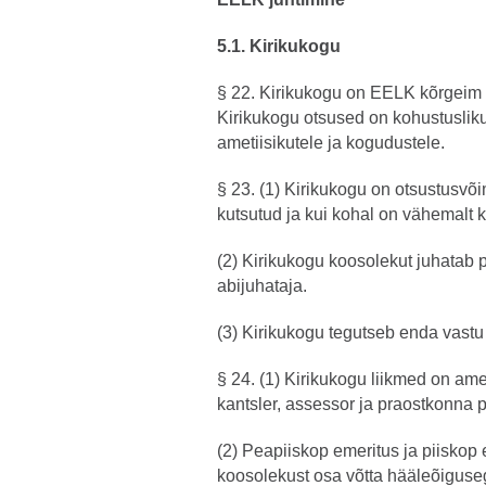
5.1. Kirikukogu
§ 22. Kirikukogu on EELK kõrgeim 
Kirikukogu otsused on kohustuslik
ametiisikutele ja kogudustele.
§ 23. (1) Kirikukogu on otsustusvõi
kutsutud ja kui kohal on vähemalt k
(2) Kirikukogu koosolekut juhatab p
abijuhataja.
(3) Kirikukogu tegutseb enda vastu
§ 24. (1) Kirikukogu liikmed on ame
kantsler, assessor ja praostkonna p
(2) Peapiiskop emeritus ja piiskop
koosolekust osa võtta hääleõiguse