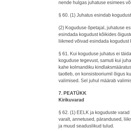
nende hulgas juhatuse esimees võ
§ 60. (1) Juhatus esindab kogudust ku
(2) Koguduse õpetajal, juhatuse e
esindada kogudust kõikides õigust
liikmed võivad esindada kogudust k
§ 61. Kui koguduse juhatus ei täid
koguduse tegevust, samuti kui juha
kahe kolmandiku kindlaksmääratus
taotleb, on konsistooriumil õigus k
valimised. Sel juhul määrab valimis
7. PEATÜKK
Kirikuvarad
§ 62. (1) EELK ja koguduste varad
varalt, annetused, pärandused, li
ja muud seaduslikud tulud.