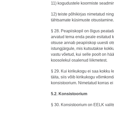
11) kogudustele koormiste seadmi
12) teiste põhikirjas nimetatud n
tähtsamate küsimuste otsustamine.
§ 28. Peapiiskopil on õigus peatada
arvatud tema enda peale esitatud 
otsuse annab peapiiskop uuesti ot
istungjärgule, mis kutsutakse kokku
vastu võetud, kui selle poolt on hä
koosolekul osalenud liikmetest.
§ 29. Kui kirikukogu ei saa kokku 
täita, siis võib kirikukogu võimkon
konsistoorium. Nimetatud korras ei
5.2. Konsistoorium
§ 30. Konsistoorium on EELK valit