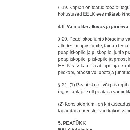
§ 19. Kaplan on teatud tööalal tegu
kohustused EELK ees määrab kindl
4.6. Vaimulike alluvus ja järelev
§ 20. Peapiiskop juhib kõrgeima va
alludes peapiiskopile, täidab temal
peapiiskopile ja piiskopile, juhib p
peapiiskopile, piiskopile ja praosti
EELK-s. Vikaar- ja abiõpetaja, kap
piiskopi, praosti või õpetaja juhatus
§ 21. (1) Peapiiskopil või piiskopi
õigus tähtajaliselt peatada vaimulik
(2) Konsistooriumil on kirikuseadu
tagandada preester või diakon vaim
5. PEATÜKK
EELK juhtimine