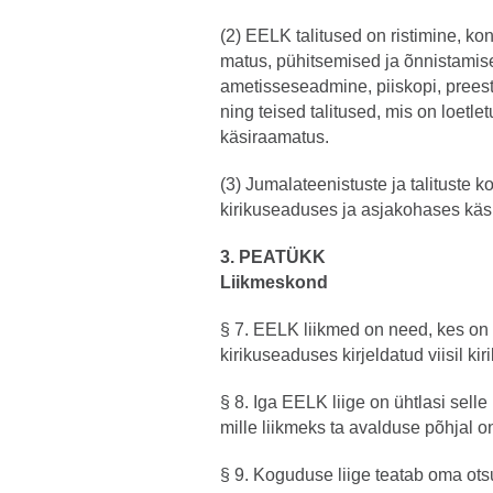
(2) EELK talitused on ristimine, kon
matus, pühitsemised ja õnnistamise
ametisseseadmine, piiskopi, preestr
ning teised talitused, mis on loetl
käsiraamatus.
(3) Jumalateenistuste ja talituste 
kirikuseaduses ja asjakohases käs
3. PEATÜKK
Liikmeskond
§ 7. EELK liikmed on need, kes on 
kirikuseaduses kirjeldatud viisil ki
§ 8. Iga EELK liige on ühtlasi selle 
mille liikmeks ta avalduse põhjal 
§ 9. Koguduse liige teatab oma otsu