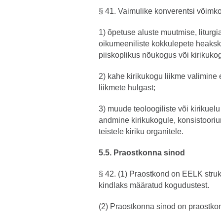
§ 41. Vaimulike konverentsi võimk
1) õpetuse aluste muutmise, liturgi
oikumeeniliste kokkulepete heaksk
piiskoplikus nõukogus või kirikuko
2) kahe kirikukogu liikme valimin
liikmete hulgast;
3) muude teoloogiliste või kirikuel
andmine kirikukogule, konsistooriu
teistele kiriku organitele.
5.5. Praostkonna sinod
§ 42. (1) Praostkond on EELK stru
kindlaks määratud kogudustest.
(2) Praostkonna sinod on praostk