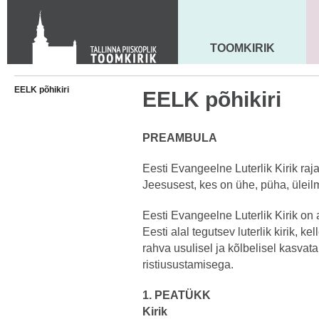
Toom-Kooli 6, 10130 TALLINN
tallinna.toom
@
eelk.ee
+372 644 4140
TOOMKIRIK
MAARJA KIRIK
EELK põhikiri
EELK põhikiri
PREAMBULA
Eesti Evangeelne Luterlik Kirik ra
Jeesusest, kes on ühe, püha, üleilm
Eesti Evangeelne Luterlik Kirik on
Eesti alal tegutsev luterlik kirik, ke
rahva usulisel ja kõlbelisel kasvat
ristiusustamisega.
1. PEATÜKK
Kirik