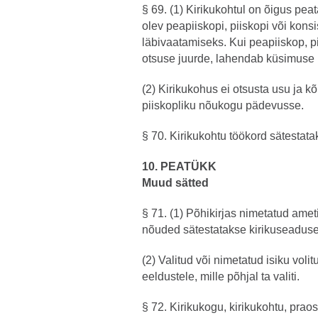
§ 69. (1) Kirikukohtul on õigus pea
olev peapiiskopi, piiskopi või kons
läbivaatamiseks. Kui peapiiskop, p
otsuse juurde, lahendab küsimuse 
(2) Kirikukohus ei otsusta usu ja k
piiskopliku nõukogu pädevusse.
§ 70. Kirikukohtu töökord sätestat
10. PEATÜKK
Muud sätted
§ 71. (1) Põhikirjas nimetatud ameti
nõuded sätestatakse kirikuseadus
(2) Valitud või nimetatud isiku voli
eeldustele, mille põhjal ta valiti.
§ 72. Kirikukogu, kirikukohtu, pra