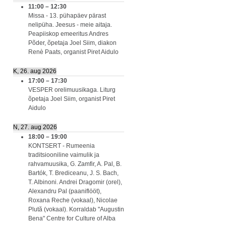
11:00
–
12:30
Missa - 13. pühapäev pärast
nelipüha. Jeesus - meie aitaja.
Peapiiskop emeeritus Andres
Põder, õpetaja Joel Siim, diakon
Renè Paats, organist Piret Aidulo
K, 26. aug 2026
17:00
–
17:30
VESPER orelimuusikaga. Liturg
õpetaja Joel Siim, organist Piret
Aidulo
N, 27. aug 2026
18:00
–
19:00
KONTSERT - Rumeenia
traditsiooniline vaimulik ja
rahvamuusika, G. Zamfir, A. Pal, B.
Bartók, T. Brediceanu, J. S. Bach,
T. Albinoni. Andrei Dragomir (orel),
Alexandru Pal (paaniflööt),
Roxana Reche (vokaal), Nicolae
Plută (vokaal). Korraldab "Augustin
Bena" Centre for Culture of Alba