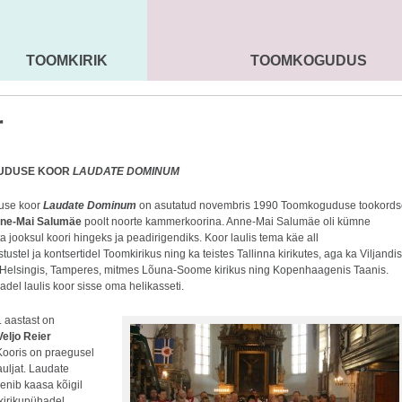
TOOMKIRIK
TOOMKOGUDUS
MAARJA KIRIK
SEENIORID
KOGU
r
UDUSE KOOR
LAUDATE DOMINUM
use koor
Laudate Dominum
on asutatud novembris 1990 Toomkoguduse tookords
ne-Mai Salumäe
poolt noorte kammerkoorina. Anne-Mai Salumäe oli kümne
 jooksul koori hingeks ja peadirigendiks. Koor laulis tema käe all
tustel ja kontsertidel Toomkirikus ning ka teistes Tallinna kirikutes, aga ka Viljandis
Helsingis, Tamperes, mitmes Lõuna-Soome kirikus ning Kopenhaagenis Taanis.
adel laulis koor sisse oma helikasseti.
. aastast on
Veljo Reier
 Kooris on praegusel
lauljat. Laudate
nib kaasa kõigil
kirikupühadel,