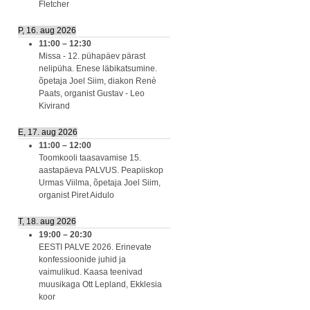
Fletcher
P, 16. aug 2026
11:00
–
12:30
Missa - 12. pühapäev pärast
nelipüha. Enese läbikatsumine.
õpetaja Joel Siim, diakon Renè
Paats, organist Gustav - Leo
Kivirand
E, 17. aug 2026
11:00
–
12:00
Toomkooli taasavamise 15.
aastapäeva PALVUS. Peapiiskop
Urmas Viilma, õpetaja Joel Siim,
organist Piret Aidulo
T, 18. aug 2026
19:00
–
20:30
EESTI PALVE 2026. Erinevate
konfessioonide juhid ja
vaimulikud. Kaasa teenivad
muusikaga Ott Lepland, Ekklesia
koor