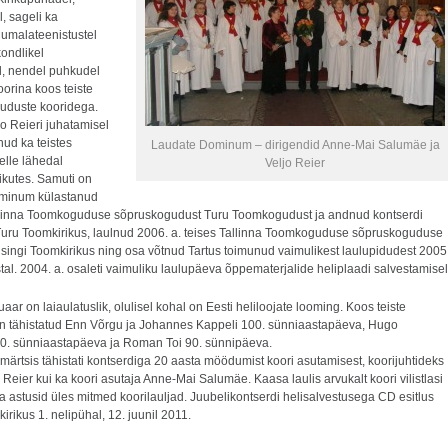
, sageli ka
l jumalateenistustel
ondlikel
el, nendel puhkudel
oorina koos teiste
guduste kooridega.
o Reieri juhatamisel
nud ka teistes
Laudate Dominum – dirigendid Anne-Mai Salumäe ja
selle lähedal
Veljo Reier
ikutes. Samuti on
minum külastanud
llinna Toomkoguduse sõpruskogudust Turu Toomkogudust ja andnud kontserdi
uru Toomkirikus, laulnud 2006. a. teises Tallinna Toomkoguduse sõpruskoguduse
lsingi Toomkirikus ning osa võtnud Tartus toimunud vaimulikest laulupidudest 2005
tal. 2004. a. osaleti vaimuliku laulupäeva õppematerjalide heliplaadi salvestamisel
uaar on laiaulatuslik, olulisel kohal on Eesti heliloojate looming. Koos teiste
n tähistatud Enn Võrgu ja Johannes Kappeli 100. sünniaastapäeva, Hugo
. sünniaastapäeva ja Roman Toi 90. sünnipäeva.
märtsis tähistati kontserdiga 20 aasta möödumist koori asutamisest, koorijuhtideks
jo Reier kui ka koori asutaja Anne-Mai Salumäe. Kaasa laulis arvukalt koori vilistlasi
na astusid üles mitmed koorilauljad. Juubelikontserdi helisalvestusega CD esitlus
irikus 1. nelipühal, 12. juunil 2011.