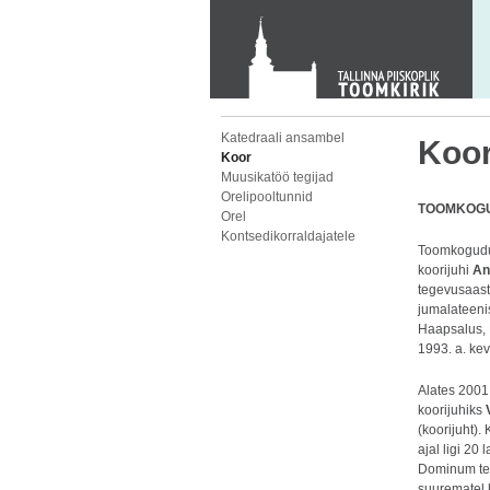
KONTAKT
Toom-Kooli 6, 10130 TALLINN
tallinna.toom
@
eelk.ee
+372 644 4140
Katedraali ansambel
Koo
Koor
Muusikatöö tegijad
Orelipooltunnid
TOOMKOG
Orel
Kontsedikorraldajatele
Toomkogud
koorijuhi
An
tegevusaasta
jumalateenis
Haapsalus, 
1993. a. kev
Alates 2001
koorijuhiks
(koorijuht).
ajal ligi 20 
Dominum tee
suurematel 