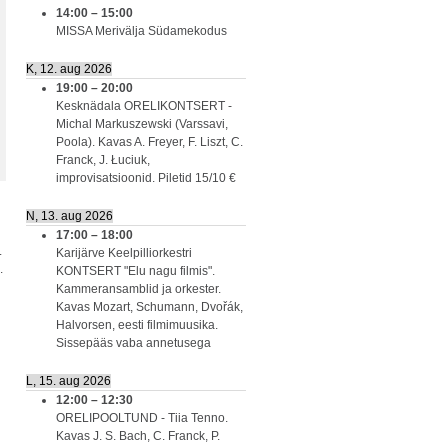
14:00
–
15:00
MISSA Merivälja Südamekodus
K, 12. aug 2026
19:00
–
20:00
Kesknädala ORELIKONTSERT -
Michal Markuszewski (Varssavi,
Poola). Kavas A. Freyer, F. Liszt, C.
Franck, J. Łuciuk,
improvisatsioonid. Piletid 15/10 €
N, 13. aug 2026
17:00
–
18:00
.
Karijärve Keelpilliorkestri
.
KONTSERT "Elu nagu filmis".
Kammeransamblid ja orkester.
Kavas Mozart, Schumann, Dvořák,
Halvorsen, eesti filmimuusika.
Sissepääs vaba annetusega
L, 15. aug 2026
12:00
–
12:30
ORELIPOOLTUND - Tiia Tenno.
Kavas J. S. Bach, C. Franck, P.