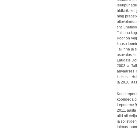
leeripühadel
üldkiriklike
ning praostk
ettevõtmist
tihti ühendk
Tallinna ko
Koor on Velj
kaasa teeni
Tallinna ja 
asuvates kir
Laudate Do
2003. a. Ta
auväärses T
kirikus – He
ja 2010. aas
Koori repert
kooridega o
Lepnurme 90
2011. aasta 
olid nii Vel
ja solistide
toimus toomk