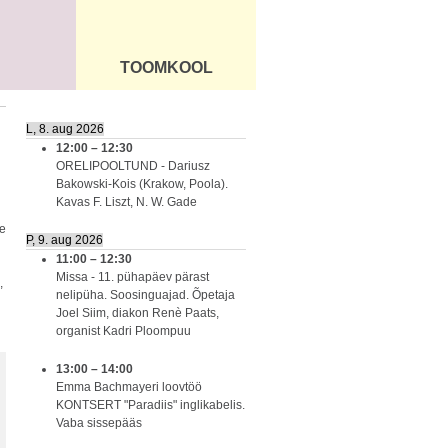
TOOMKOOL
DUS
ÜLDINFO
L, 8. aug 2026
12:00
–
12:30
ORELIPOOLTUND - Dariusz
Bakowski-Kois (Krakow, Poola).
Kavas F. Liszt, N. W. Gade
e
P, 9. aug 2026
11:00
–
12:30
Missa - 11. pühapäev pärast
,
nelipüha. Soosinguajad. Õpetaja
Joel Siim, diakon Renè Paats,
organist Kadri Ploompuu
13:00
–
14:00
Emma Bachmayeri loovtöö
KONTSERT "Paradiis" inglikabelis.
Vaba sissepääs