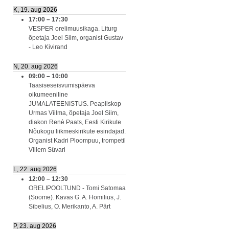
K, 19. aug 2026
17:00
–
17:30
VESPER orelimuusikaga. Liturg
õpetaja Joel Siim, organist Gustav
- Leo Kivirand
N, 20. aug 2026
09:00
–
10:00
Taasiseseisvumispäeva
oikumeeniline
JUMALATEENISTUS. Peapiiskop
Urmas Viilma, õpetaja Joel Siim,
diakon Renè Paats, Eesti Kirikute
Nõukogu liikmeskirikute esindajad.
Organist Kadri Ploompuu, trompetil
Villem Süvari
L, 22. aug 2026
12:00
–
12:30
ORELIPOOLTUND - Tomi Satomaa
(Soome). Kavas G. A. Homilius, J.
Sibelius, O. Merikanto, A. Pärt
P, 23. aug 2026