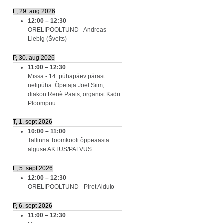
L, 29. aug 2026
12:00
–
12:30
ORELIPOOLTUND - Andreas
Liebig (Šveits)
P, 30. aug 2026
11:00
–
12:30
Missa - 14. pühapäev pärast
nelipüha. Õpetaja Joel Siim,
diakon Renè Paats, organist Kadri
Ploompuu
T, 1. sept 2026
10:00
–
11:00
Tallinna Toomkooli õppeaasta
alguse AKTUS/PALVUS
L, 5. sept 2026
12:00
–
12:30
ORELIPOOLTUND - Piret Aidulo
P, 6. sept 2026
11:00
–
12:30