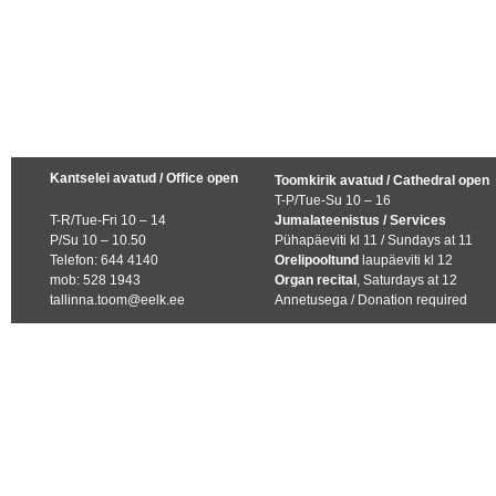
Kantselei avatud / Office open
Toomkirik avatud / Cathedral open
T-P/Tue-Su 10 – 16
T-R/Tue-Fri 10 – 14
Jumalateenistus / Services
P/Su 10 – 10.50
Pühapäeviti kl 11 / Sundays at 11
Telefon: 644 4140
Orelipooltund
laupäeviti kl 12
mob: 528 1943
Organ recital
, Saturdays at 12
tallinna.toom@eelk.ee
Annetusega / Donation required