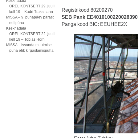
Kesknädala
ORELIKONTSERT 29. juulil
Registrikood 80209270
kell 19 – Kadri Traksmann
SEB Pank EE4010100220026390
MISSA – 9. pühapäev pärast
nelipüha
Panga kood BIC: EEUHEE2X
Kesknädala
ORELIKONTSERT 22. juulil
kell 19 – Tobias Horn
MISSA – Issanda muutmise
püha ehk kirgastamispüha