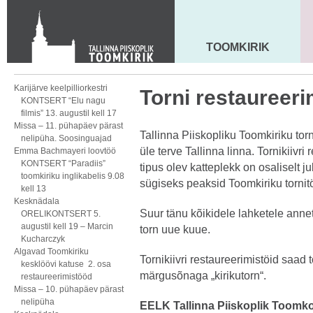
KONTAKT
Toom-Kooli 6, 10130 TALLINN
tallinna.toom
@
eelk.ee
TOOMKIRIK
MAARJA KIRIK
+372 644 4140
Karijärve keelpilliorkestri
Torni restaureeri
KONTSERT “Elu nagu
filmis” 13. augustil kell 17
Missa – 11. pühapäev pärast
Tallinna Piiskopliku Toomkiriku torn
nelipüha. Soosinguajad
üle terve Tallinna linna. Tornikiivri
Emma Bachmayeri loovtöö
KONTSERT “Paradiis”
tipus olev katteplekk on osaliselt 
toomkiriku inglikabelis 9.08
sügiseks peaksid Toomkiriku torni
kell 13
Kesknädala
Suur tänu kõikidele lahketele anne
ORELIKONTSERT 5.
augustil kell 19 – Marcin
torn uue kuue.
Kucharczyk
Algavad Toomkiriku
Tornikiivri restaureerimistöid saad 
kesklöövi katuse 2. osa
märgusõnaga „kirikutorn“.
restaureerimistööd
Missa – 10. pühapäev pärast
nelipüha
EELK Tallinna Piiskoplik Toom