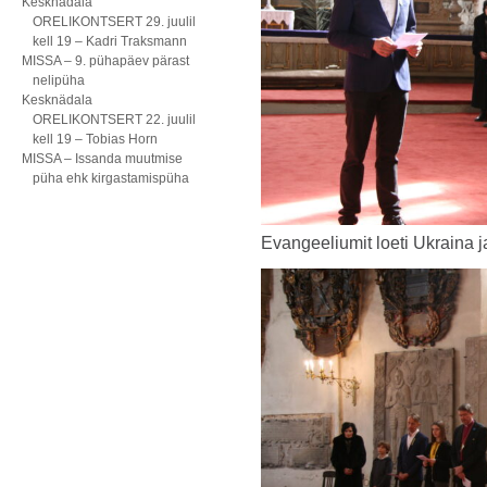
Kesknädala
ORELIKONTSERT 29. juulil
kell 19 – Kadri Traksmann
MISSA – 9. pühapäev pärast
nelipüha
Kesknädala
ORELIKONTSERT 22. juulil
kell 19 – Tobias Horn
MISSA – Issanda muutmise
püha ehk kirgastamispüha
Evangeeliumit loeti Ukraina j