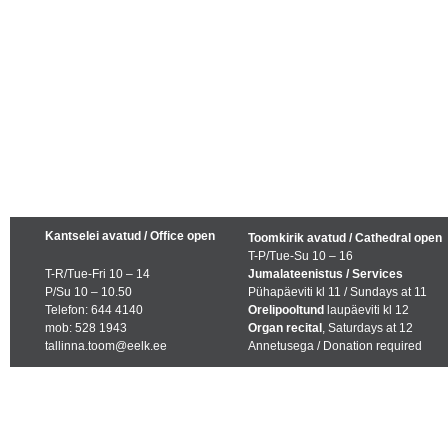
Kantselei avatud / Office open
Toomkirik avatud / Cathedral open
T-P/Tue-Su 10 – 16
T-R/Tue-Fri 10 – 14
Jumalateenistus / Services
P/Su 10 – 10.50
Pühapäeviti kl 11 / Sundays at 11
Telefon: 644 4140
Orelipooltund
laupäeviti kl 12
mob: 528 1943
Organ recital
, Saturdays at 12
tallinna.toom@eelk.ee
Annetusega / Donation required