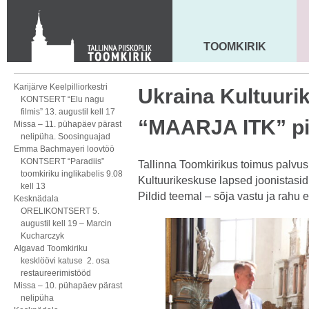
KONTAKT
Toom-Kooli 6, 10130 TALLINN
tallinna.toom
@
eelk.ee
TOOMKIRIK
MAARJA KIRIK
+372 644 4140
Karijärve Keelpilliorkestri
Ukraina Kultuuri
KONTSERT “Elu nagu
filmis” 13. augustil kell 17
“MAARJA ITK” pil
Missa – 11. pühapäev pärast
nelipüha. Soosinguajad
Emma Bachmayeri loovtöö
KONTSERT “Paradiis”
Tallinna Toomkirikus toimus palvus
toomkiriku inglikabelis 9.08
Kultuurikeskuse lapsed joonistasid p
kell 13
Pildid teemal – sõja vastu ja rahu 
Kesknädala
ORELIKONTSERT 5.
augustil kell 19 – Marcin
Kucharczyk
Algavad Toomkiriku
kesklöövi katuse 2. osa
restaureerimistööd
Missa – 10. pühapäev pärast
nelipüha