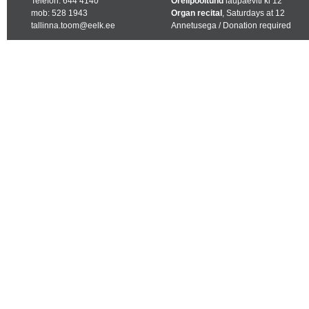
Telefon: 644 4140
Orelipooltund
laupäeviti kl 12
mob: 528 1943
Organ recital
, Saturdays at 12
tallinna.toom@eelk.ee
Annetusega / Donation required