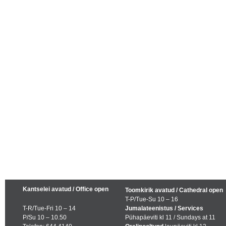
Kantselei avatud / Office open
Toomkirik avatud / Cathedral open
T-P/Tue-Su 10 – 16
T-R/Tue-Fri 10 – 14
Jumalateenistus / Services
P/Su 10 – 10.50
Pühapäeviti kl 11 / Sundays at 11