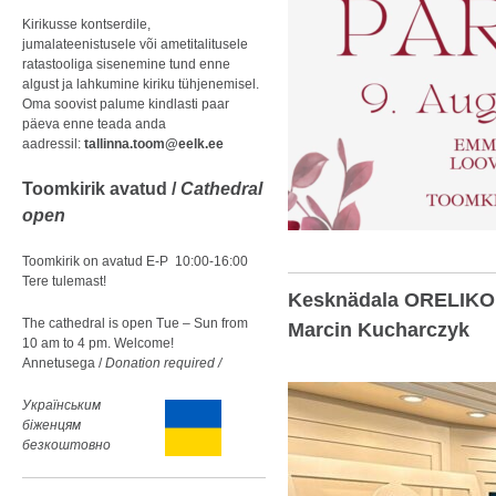
Kirikusse kontserdile,
jumalateenistusele või ametitalitusele
ratastooliga sisenemine tund enne
algust ja lahkumine kiriku tühjenemisel.
Oma soovist palume kindlasti paar
päeva enne teada anda
aadressil:
tallinna.toom@eelk.ee
Toomkirik avatud /
Cathedral
open
Toomkirik on avatud E-P 10:00-16:00
Tere tulemast!
Kesknädala ORELIKONT
The cathedral is open Tue – Sun from
Marcin Kucharczyk
10 am to 4 pm. Welcome!
Annetusega /
Donation required /
Українським
біженцям
безкоштовно