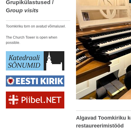
Grupikülastused /
G
roup visits
Toomkiriku torn on avatud võimalusel.
The Church Tower is open when
possible.
Algavad Toomkiriku k
restaureerimistööd