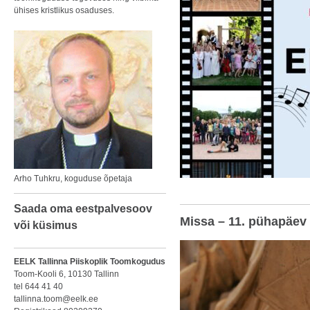
ühises kristlikus osaduses.
Arho Tuhkru, koguduse õpetaja
Saada oma eestpalvesoov
Missa – 11. pühapäev
või küsimus
EELK Tallinna Piiskoplik Toomkogudus
Toom-Kooli 6, 10130 Tallinn
tel 644 41 40
tallinna.toom@eelk.ee