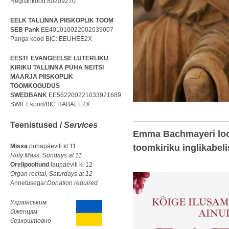
Registrikood 80209270
EELK TALLINNA PIISKOPLIK TOOM
SEB Pank
EE401010022002639007
Panga kood BIC: EEUHEE2X
EESTI EVANGEELSE LUTERLIKU
KIRIKU TALLINNA PÜHA NEITSI
MAARJA PIISKOPLIK
TOOMKOGUDUS
SWEDBANK
EE562200221033921689
SWIFT kood/BIC HABAEE2X
Teenistused /
Services
Emma Bachmayeri lo
toomkiriku inglikabeli
Missa
pühapäeviti kl 11
Holy Mass, Sundays at 11
Orelipooltund
laupäeviti kl 12
Organ recital, Saturdays at 12
Annetusega
/ Donation required
Українським
біженцям
безкоштовно