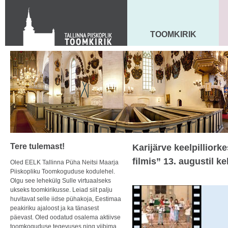
KONTAKT
Toom-Kooli 6, 10130 TALLINN
tallinna.toom
@
eelk.ee
TOOMKIRIK
MAARJA KIRIK
+372 644 4140
Tere tulemast!
Karijärve keelpillior
filmis” 13. augustil ke
Oled EELK Tallinna Püha Neitsi Maarja
Piiskopliku Toomkoguduse kodulehel.
Olgu see lehekülg Sulle virtuaalseks
ukseks toomkirikusse. Leiad siit palju
huvitavat selle iidse pühakoja, Eestimaa
peakiriku ajaloost ja ka tänasest
päevast. Oled oodatud osalema aktiivse
toomkoguduse tegevuses ning viibima