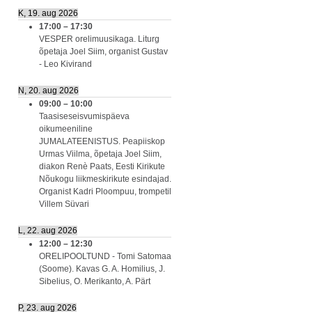
K, 19. aug 2026
17:00
–
17:30
VESPER orelimuusikaga. Liturg
õpetaja Joel Siim, organist Gustav
- Leo Kivirand
N, 20. aug 2026
09:00
–
10:00
Taasiseseisvumispäeva
oikumeeniline
JUMALATEENISTUS. Peapiiskop
Urmas Viilma, õpetaja Joel Siim,
diakon Renè Paats, Eesti Kirikute
Nõukogu liikmeskirikute esindajad.
Organist Kadri Ploompuu, trompetil
Villem Süvari
L, 22. aug 2026
12:00
–
12:30
ORELIPOOLTUND - Tomi Satomaa
(Soome). Kavas G. A. Homilius, J.
Sibelius, O. Merikanto, A. Pärt
P, 23. aug 2026