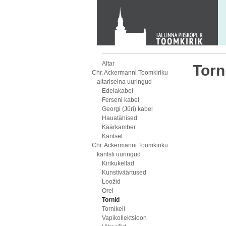
KONTAKT
Toom-Kooli 6, 10130 TALLINN
tallinna.toom
@
eelk.ee
+372 644 4140
Altar
Torn
Chr. Ackermanni Toomkiriku
altariseina uuringud
Edelakabel
Ferseni kabel
Georgi (Jüri) kabel
Hauatähised
Käärkamber
Kantsel
Chr. Ackermanni Toomkiriku
kantsli uuringud
Kirikukellad
Kunstiväärtused
Loožid
Orel
Tornid
Tornikell
Vapikollektsioon