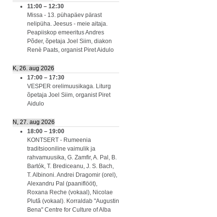
11:00
–
12:30
Missa - 13. pühapäev pärast
nelipüha. Jeesus - meie aitaja.
Peapiiskop emeeritus Andres
Põder, õpetaja Joel Siim, diakon
Renè Paats, organist Piret Aidulo
K, 26. aug 2026
17:00
–
17:30
VESPER orelimuusikaga. Liturg
õpetaja Joel Siim, organist Piret
Aidulo
N, 27. aug 2026
18:00
–
19:00
KONTSERT - Rumeenia
traditsiooniline vaimulik ja
rahvamuusika, G. Zamfir, A. Pal, B.
Bartók, T. Brediceanu, J. S. Bach,
T. Albinoni. Andrei Dragomir (orel),
Alexandru Pal (paaniflööt),
Roxana Reche (vokaal), Nicolae
Plută (vokaal). Korraldab "Augustin
Bena" Centre for Culture of Alba