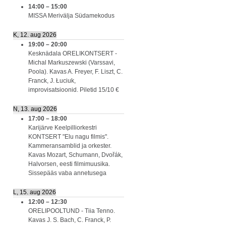
14:00
–
15:00
MISSA Merivälja Südamekodus
K, 12. aug 2026
19:00
–
20:00
Kesknädala ORELIKONTSERT -
Michal Markuszewski (Varssavi,
Poola). Kavas A. Freyer, F. Liszt, C.
Franck, J. Łuciuk,
improvisatsioonid. Piletid 15/10 €
N, 13. aug 2026
17:00
–
18:00
Karijärve Keelpilliorkestri
KONTSERT "Elu nagu filmis".
Kammeransamblid ja orkester.
Kavas Mozart, Schumann, Dvořák,
Halvorsen, eesti filmimuusika.
Sissepääs vaba annetusega
L, 15. aug 2026
12:00
–
12:30
ORELIPOOLTUND - Tiia Tenno.
Kavas J. S. Bach, C. Franck, P.