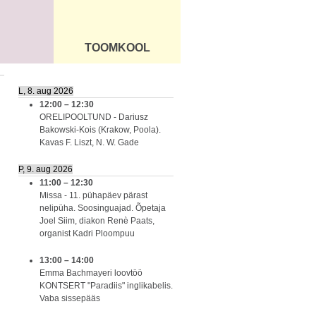
TOOMKOOL
DUS
ÜLDINFO
L, 8. aug 2026
12:00
–
12:30
ORELIPOOLTUND - Dariusz
Bakowski-Kois (Krakow, Poola).
Kavas F. Liszt, N. W. Gade
P, 9. aug 2026
11:00
–
12:30
Missa - 11. pühapäev pärast
nelipüha. Soosinguajad. Õpetaja
Joel Siim, diakon Renè Paats,
organist Kadri Ploompuu
13:00
–
14:00
Emma Bachmayeri loovtöö
KONTSERT "Paradiis" inglikabelis.
Vaba sissepääs