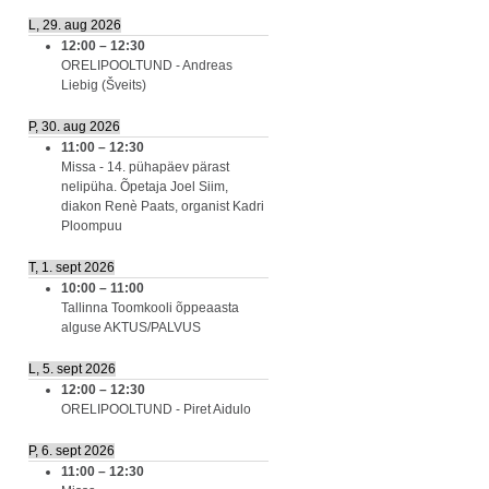
L, 29. aug 2026
12:00
–
12:30
ORELIPOOLTUND - Andreas
Liebig (Šveits)
P, 30. aug 2026
11:00
–
12:30
Missa - 14. pühapäev pärast
nelipüha. Õpetaja Joel Siim,
diakon Renè Paats, organist Kadri
Ploompuu
T, 1. sept 2026
10:00
–
11:00
Tallinna Toomkooli õppeaasta
alguse AKTUS/PALVUS
L, 5. sept 2026
12:00
–
12:30
ORELIPOOLTUND - Piret Aidulo
P, 6. sept 2026
11:00
–
12:30