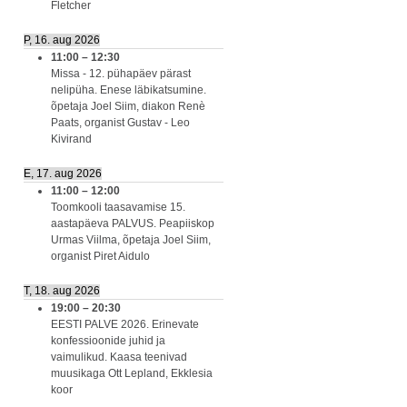
Fletcher
P, 16. aug 2026
11:00
–
12:30
Missa - 12. pühapäev pärast
nelipüha. Enese läbikatsumine.
õpetaja Joel Siim, diakon Renè
Paats, organist Gustav - Leo
Kivirand
E, 17. aug 2026
11:00
–
12:00
Toomkooli taasavamise 15.
aastapäeva PALVUS. Peapiiskop
Urmas Viilma, õpetaja Joel Siim,
organist Piret Aidulo
T, 18. aug 2026
19:00
–
20:30
EESTI PALVE 2026. Erinevate
konfessioonide juhid ja
vaimulikud. Kaasa teenivad
muusikaga Ott Lepland, Ekklesia
koor