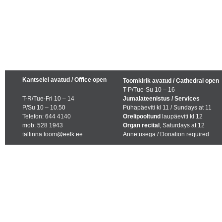
Kantselei avatud / Office open
Toomkirik avatud / Cathedral open
T-P/Tue-Su 10 – 16
T-R/Tue-Fri 10 – 14
Jumalateenistus / Services
P/Su 10 – 10.50
Pühapäeviti kl 11 / Sundays at 11
Telefon: 644 4140
Orelipooltund
laupäeviti kl 12
mob: 528 1943
Organ recital
, Saturdays at 12
tallinna.toom@eelk.ee
Annetusega / Donation required