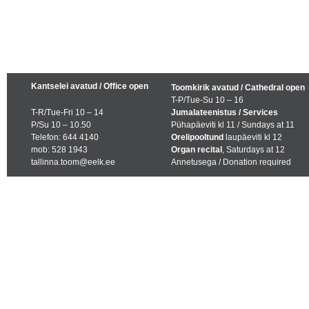
Kantselei avatud / Office open
Toomkirik avatud / Cathedral open
T-P/Tue-Su 10 – 16
T-R/Tue-Fri 10 – 14
Jumalateenistus / Services
P/Su 10 – 10.50
Pühapäeviti kl 11 / Sundays at 11
Telefon: 644 4140
Orelipooltund
laupäeviti kl 12
mob: 528 1943
Organ recital
, Saturdays at 12
tallinna.toom@eelk.ee
Annetusega / Donation required