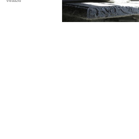
Vitraažid